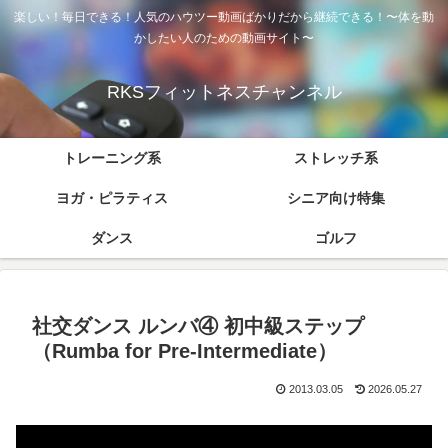
楽しい！毎日できる！人気のハウツー動画ばかりだから継続できる！〜体を動
かしたい人のための動画サイト〜
RKSフィットネスチャンネル
トレーニング系
ストレッチ系
ヨガ・ピラティス
シニア向け特集
ダンス
ゴルフ
社交ダンス ルンバ④ 初中級ステップ
（Rumba for Pre-Intermediate）
2013.03.05
2026.05.27