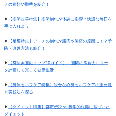
チの種類や順番を紹介！
▶︎
【姿勢改善特集】姿勢崩れが体調に影響？快適な毎日を
手に入れよう！
▶︎
【足裏特集】アーチの崩れが腰痛や膝痛の原因に！？予
防・改善方法も紹介！
▶︎
【有酸素運動トップ10ガイド】１週間の消費カロリー
を計画して楽しく健康生活！
▶︎
【身体セルフケア特集】総合な心身セルフケアの重要性
と実践法を探る
▶︎
【ダイエット特集】都市伝説 vs 科学的根拠に基づいた
ダイエット