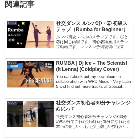
関連記事
社交ダンス ルンバ①・② 初級ス
ルンバ
テップ（Rumba for Beginner）
ルンバ初級レベルのステップです。①と
②は同じ内容です。初心者講座用ステッ
プ動画です。レッスン予習復習に役立て
てください。＜ダンスサークルアクト
＞ ＜ダンスサークルJ＞ （若者向けサ
ークル）(Japanese Ballroom Danceci...
RUMBA | Dj Ice – The Scientist
ルンバ
(ft Lenna) (Coldplay Cover)
You can check out my new album in
collaboration with WRD Music - Very Latin
5 and find out more tracks at Special
thanks...
社交ダンス初心者30分チャレンジ
ルンバ
💃ルンバ
社交ダンス初心者30分チャレンジ💃30分
め‼︎30分でこれだけ踊れた気分になれたら
本当に楽しい…もう少し難しい技もやっ
てみたい💃❄️❄️❄️