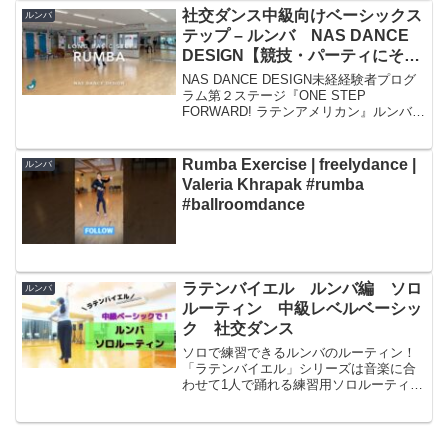
社交ダンス中級向けベーシックス
ルンバ
テップ – ルンバ NAS DANCE
DESIGN【競技・パーティにその
まま使える/ルンバ】
NAS DANCE DESIGN未経経験者プログ
ラム第２ステージ『ONE STEP
FORWARD! ラテンアメリカン』ルンバ
(Rumba)のデモンストレーション動画で
す♪レッスン後の復習、レッスン前のイメ
ージトレーニングにご活用ください♪...
Rumba Exercise | freelydance |
ルンバ
Valeria Khrapak #rumba
#ballroomdance
ラテンバイエル ルンバ編 ソロ
ルンバ
ルーティン 中級レベルベーシッ
ク 社交ダンス
ソロで練習できるルンバのルーティン！
「ラテンバイエル」シリーズは音楽に合
わせて1人で踊れる練習用ソロルーティン
というコンセプトで作成しています。こ
ちらの動画は同じものを前から見たパタ
ーンを以前に投稿しています今回はその