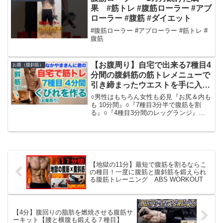
ました。-...
果 #筋トレ #腹筋ローラー #アブ
ローラー #腹筋 #ダイエット
#腹筋ローラー #アブローラー #筋トレ #
腹筋
【お腹周り】自宅で出来る7種目4
お腹（腹斜筋）
分間の腹斜筋の筋トレメニューで
引き締まったウエストを手に入れ
よう。初心者も安心の解説付きで
○男性はもちろん女性も必見『お尻＆内も
す。
も 10分間』○『7種目3分半で腹筋を割
る』○『4種目3分間のレッグランジ』
○『8種目4分で背筋を作る(器具なし)』
○『7種目3分半で胸(バストアップ)を鍛え
る』○『7種目4分間で肩(三角筋)を作る』
○...
【地獄の11分】最短で腹筋を割るならこ
の種目！一度に腹筋と腹斜筋を鍛えられ
る腹筋トレーニング ABS WORKOUT
【4分】腹回りの脂肪を燃焼させる腹筋サ
ーキット【腰と横腹も鍛える７種目】