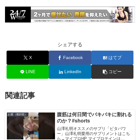
シェアする
X
Facebook
はてブ
LINE
LinkedIn
コピー
関連記事
腹筋は何日間でバキバキに割れる
お腹（腹斜筋）
のか？#shorts
山澤礼明オススメのサプリ「ビタパワ
ー」山澤礼明愛用のサプリメントはこち
ら→マイプロHP マイプロテインは