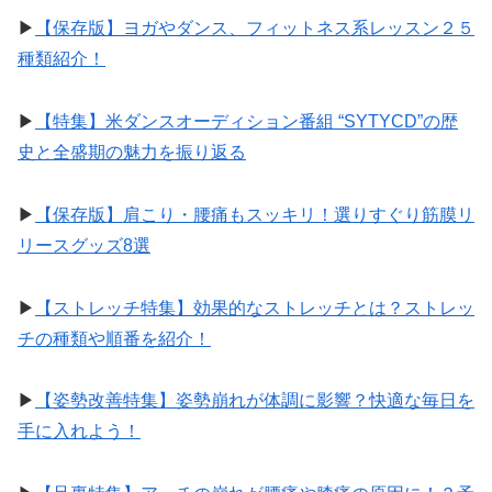
▶︎
【保存版】ヨガやダンス、フィットネス系レッスン２５
種類紹介！
▶︎
【特集】米ダンスオーディション番組 “SYTYCD”の歴
史と全盛期の魅力を振り返る
▶︎
【保存版】肩こり・腰痛もスッキリ！選りすぐり筋膜リ
リースグッズ8選
▶︎
【ストレッチ特集】効果的なストレッチとは？ストレッ
チの種類や順番を紹介！
▶︎
【姿勢改善特集】姿勢崩れが体調に影響？快適な毎日を
手に入れよう！