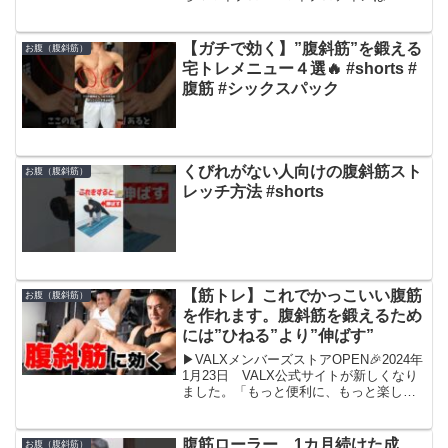
『YAMASAWA』コードを使うとどんな
セール時でも更に１％安くなりますので
是非。通常セールが50%引きなら51%引
【ガチで効く】”腹斜筋”を鍛える
お腹（腹斜筋）
になります。山澤オス...
宅トレメニュー４選🔥 #shorts #
腹筋 #シックスパック
くびれがない人向けの腹斜筋スト
お腹（腹斜筋）
レッチ方法 #shorts
【筋トレ】これでかっこいい腹筋
お腹（腹斜筋）
を作れます。腹斜筋を鍛えるため
には”ひねる”より”伸ばす”
▶︎VALXメンバーズストアOPEN🎉2024年
1月23日 VALX公式サイトが新しくなり
ました。「もっと便利に、もっと楽し
く、もっとおトクに」パワーアップし
て、皆様と一緒に創り上げていくブラン
ドの第一歩としてサイトが生まれ変わり
腹筋ローラー 1カ月続けた成
お腹（腹斜筋）