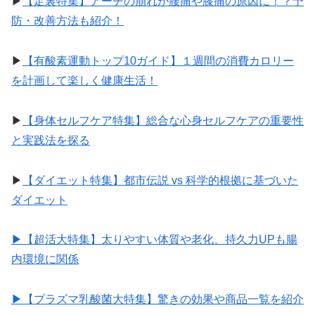
▶︎
【足裏特集】アーチの崩れが腰痛や膝痛の原因に！？予
防・改善方法も紹介！
▶︎
【有酸素運動トップ10ガイド】１週間の消費カロリー
を計画して楽しく健康生活！
▶︎
【身体セルフケア特集】総合な心身セルフケアの重要性
と実践法を探る
▶︎
【ダイエット特集】都市伝説 vs 科学的根拠に基づいた
ダイエット
▶︎【超活大特集】太りやすい体質や老化、持久力UPも腸
内環境に関係
▶︎【プラズマ乳酸菌大特集】驚きの効果や商品一覧を紹介