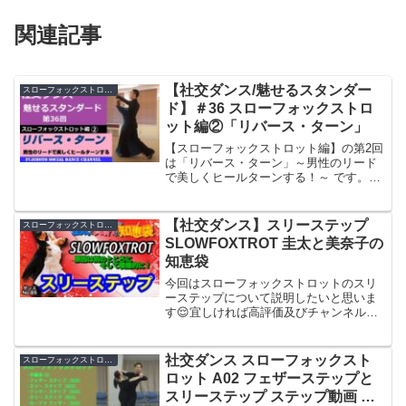
関連記事
【社交ダンス/魅せるスタンダー
スローフォックストロット
ド】＃36 スローフォックストロ
ット編②「リバース・ターン」
【スローフォックストロット編】の第2回
は「リバース・ターン」～男性のリード
で美しくヒールターンする！～ です。▼
解説リバース・ターンは、ほかの種目に
もありますが、足をクローズするのは女
性のヒールターンのときのみです。カウ
【社交ダンス】スリーステップ
スローフォックストロット
ントは「スロー･クイ...
SLOWFOXTROT 圭太と美奈子の
知恵袋
今回はスローフォックストロットのスリ
ーステップについて説明したいと思いま
す😌宜しければ高評価及びチャンネル登
録宜しくお願い致します😌♫ケイタとミ
ナコの社交ダンス学がLINE公式アカウン
トに登場！お得な情報を受け取るには、
社交ダンス スローフォックスト
スローフォックストロット
以下のリンクから友だ...
ロット A02 フェザーステップと
スリーステップ ステップ動画 競