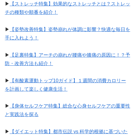
▶︎
【ストレッチ特集】効果的なストレッチとは？ストレッ
チの種類や順番を紹介！
▶︎
【姿勢改善特集】姿勢崩れが体調に影響？快適な毎日を
手に入れよう！
▶︎
【足裏特集】アーチの崩れが腰痛や膝痛の原因に！？予
防・改善方法も紹介！
▶︎
【有酸素運動トップ10ガイド】１週間の消費カロリー
を計画して楽しく健康生活！
▶︎
【身体セルフケア特集】総合な心身セルフケアの重要性
と実践法を探る
▶︎
【ダイエット特集】都市伝説 vs 科学的根拠に基づいた