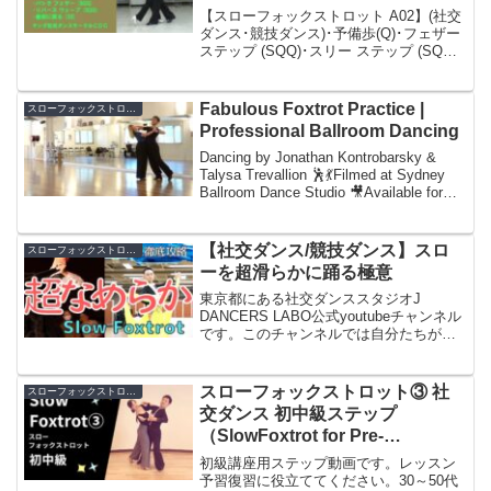
技ダンス
【スローフォックストロット A02】(社交
ダンス･競技ダンス)･予備歩(Q)･フェザー
ステップ (SQQ)･スリー ステップ (SQQ)･
フェザー ステップ (SQQ)･スリー ステッ
プ (SQQ)･カーブド フェザー (SQQ)･バッ
ク...
Fabulous Foxtrot Practice |
スローフォックストロット
Professional Ballroom Dancing
Dancing by Jonathan Kontrobarsky &
Talysa Trevallion 🕺💃Filmed at Sydney
Ballroom Dance Studio 🎥Available for
private les...
【社交ダンス/競技ダンス】スロ
スローフォックストロット
ーを超滑らかに踊る極意
東京都にある社交ダンススタジオJ
DANCERS LABO公式youtubeチャンネル
です。このチャンネルでは自分たちが海
外コーチャーに習ったテクニック動画を
上げていきます。社交ダンスを始められ
たばかりの方学連競技ダンス・アマチュ
スローフォックストロット③ 社
スローフォックストロット
ア競技会な...
交ダンス 初中級ステップ
（SlowFoxtrot for Pre-
Intermediate）
初級講座用ステップ動画です。レッスン
予習復習に役立ててください。30～50代