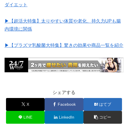
ダイエット
▶︎【超活大特集】太りやすい体質や老化、持久力UPも腸
内環境に関係
▶︎【プラズマ乳酸菌大特集】驚きの効果や商品一覧を紹介
シェアする
X
Facebook
はてブ
LINE
LinkedIn
コピー