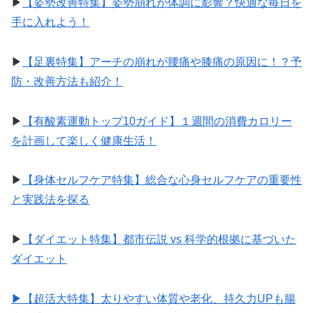
▶︎
【姿勢改善特集】姿勢崩れが体調に影響？快適な毎日を
手に入れよう！
▶︎
【足裏特集】アーチの崩れが腰痛や膝痛の原因に！？予
防・改善方法も紹介！
▶︎
【有酸素運動トップ10ガイド】１週間の消費カロリー
を計画して楽しく健康生活！
▶︎
【身体セルフケア特集】総合な心身セルフケアの重要性
と実践法を探る
▶︎
【ダイエット特集】都市伝説 vs 科学的根拠に基づいた
ダイエット
▶︎【超活大特集】太りやすい体質や老化、持久力UPも腸