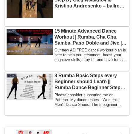
Kristina Androsenko – ballroom
dance lessons LA
15 Minute Advanced Dance
ルンバ
Workout | Rumba, Cha Cha,
Samba, Paso Doble and Jive |
Mirror Image
Our new AD FREE dance workout plan is
here to help you reconnect, boost your
cognitive skills, stay fit, and have fun al...
8 Rumba Basic Steps every
ルンバ
Beginner should Learn ||
Rumba Dance Beginner Steps
Tutorial
Please consider supporting me on
Patreon: My dance shoes - Women's:
Men's Dance Shoes: The 8 beginner
basic rumba steps ...