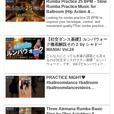
Rumba Practice 25 BPM – Slow
ルンバ
Rumba Practice Music for
Ballroom (Hip Action &
Technique Training)
Looking for rumba practice 25 BPM to
improve your technique, control, and
movement quality?This rumba practice 25
BPM tr...
【社交ダンス基礎】ルンバウォー
ルンバ
ク徹底解説その２ by シャドー
MANIA! Vol.24
どんな人にとっても永遠の課題とも言え
るのが社交ダンスのラテン基礎「ルンバ
ウォーク」です。Vol.2でルンバウォーク
徹底解説動画を発信しましたが、今回は
その徹底解説の内容の復習と続きです。
ウォークをするときの骨盤の使い方を思
PRACTICE NIGHT🖤
ルンバ
い出しながら、それ...
#ballroomdance #ballroom
#ballroomdancevideos
#ballroomdancing #rumba
Three Alemana Rumba Basic
ルンバ
Step by Oleg Astakhov &