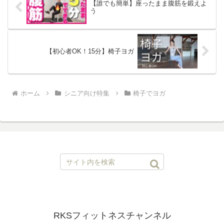
【誰でも簡単】座ったまま腹筋を鍛えよ
う
【初心者OK！15分】椅子ヨガ
ホーム
シニア向け特集
椅子でヨガ
RKSフィットネスチャンネル