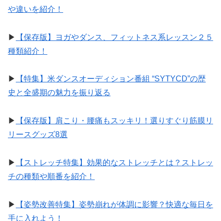
や違いを紹介！
▶︎
【保存版】ヨガやダンス、フィットネス系レッスン２５
種類紹介！
▶︎
【特集】米ダンスオーディション番組 “SYTYCD”の歴
史と全盛期の魅力を振り返る
▶︎
【保存版】肩こり・腰痛もスッキリ！選りすぐり筋膜リ
リースグッズ8選
▶︎
【ストレッチ特集】効果的なストレッチとは？ストレッ
チの種類や順番を紹介！
▶︎
【姿勢改善特集】姿勢崩れが体調に影響？快適な毎日を
手に入れよう！