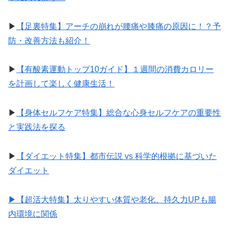
▶︎
【足裏特集】アーチの崩れが腰痛や膝痛の原因に！？予
防・改善方法も紹介！
▶︎
【有酸素運動トップ10ガイド】１週間の消費カロリー
を計画して楽しく健康生活！
▶︎
【身体セルフケア特集】総合な心身セルフケアの重要性
と実践法を探る
▶︎
【ダイエット特集】都市伝説 vs 科学的根拠に基づいた
ダイエット
▶︎【超活大特集】太りやすい体質や老化、持久力UPも腸
内環境に関係