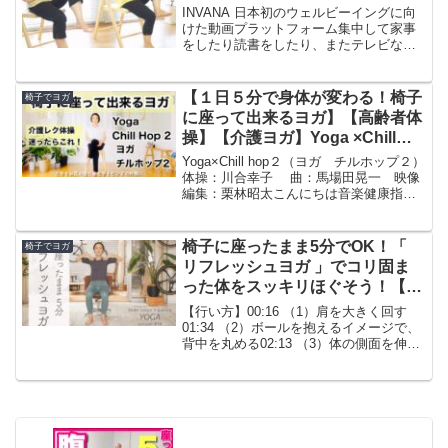
INVANA 日本初のウェルビーイングに向
けた動画プラットフォーム集中して家事
をしたり読書をしたり、またテレビなど
ぼんやり見過ぎた後などに、ちょっと動
いてみませんか。このささやかな10分
が、日々の心身のバランスを整えてくれ
【１日５分で身体が変わる！椅子
椅子でヨガ
ます。ついつい頑張...
に座って出来るヨガ】【高齢者体
操】【介護ヨガ】Yoga ×Chill
Hop 2 ヨガ チルホップ２
Yoga×Chill hop２（ヨガ チルホップ２）
(デイサービスでもすぐ使える！)
体操：川合幸子 曲：馬場田晃一 映像
編集：栗林昭太こんにちは音楽健康指導
士 ババタです。今回も、京都府宇治
市 UjiyogaHouse代表の川合 幸子先生
をゲストに迎え作成させていただき...
椅子に座ったまま5分でOK！「
椅子でヨガ
リフレッシュヨガ 」でコリ固ま
った体をスッキリほぐそう！【
おうちでヨガレッスン #14 】
【行い方】00:16 （1）肩を大きく回す
01:34 （2）ボールを抱えるイメージで、
背中を丸める02:13 （3）体の側面を伸ば
す03:31 （4）お腹、胸、肩を開いてほぐ
す04:26 （5）合掌後、目を温める▽オス
スメ動画はこちら！ヨガ...