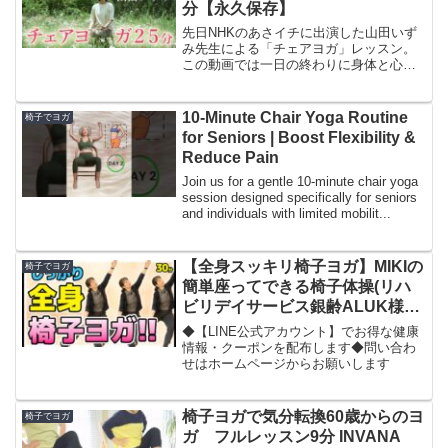
分【永久保存】
先日NHKのあさイチに出演した山田いず
み先生による「チェアヨガ」レッスン。
この動画では一日の終わりに身体と心を
リセットするチェアヨガをお楽しみいた
だけます！チェアヨガは、・座ったまま
行うので柔軟性は不要・足や腰に痛みが
10-Minute Chair Yoga Routine
椅子でヨガ
あってもヨガができる・...
for Seniors | Boost Flexibility &
Reduce Pain
Join us for a gentle 10-minute chair yoga
session designed specifically for seniors
and individuals with limited mobilit...
【全身スッキリ椅子ヨガ】MIKIの
椅子でヨガ
簡単座ってできる椅子体操(リハ
ビリデイサービス銀齢ALUK様コ
ラボレーション動画)
◆【LINE公式アカウント】でお得な健康
情報・クーポンを配布します◆問い合わ
せはホームページからお願いします
椅子ヨガで気分転換60歳からのヨ
椅子でヨガ
ガ フルレッスン9分 INVANA