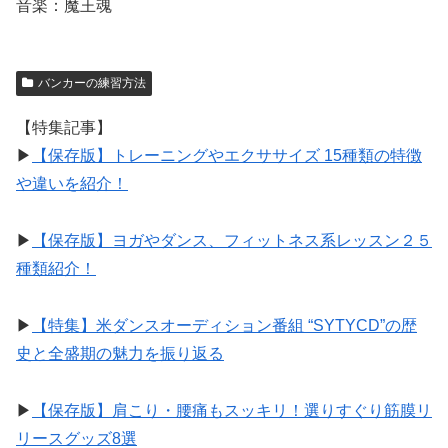
音楽：魔王魂
バンカーの練習方法
【特集記事】
▶︎
【保存版】トレーニングやエクササイズ 15種類の特徴
や違いを紹介！
▶︎
【保存版】ヨガやダンス、フィットネス系レッスン２５
種類紹介！
▶︎
【特集】米ダンスオーディション番組 “SYTYCD”の歴
史と全盛期の魅力を振り返る
▶︎
【保存版】肩こり・腰痛もスッキリ！選りすぐり筋膜リ
リースグッズ8選