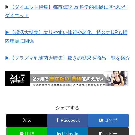
▶︎
【ダイエット特集】都市伝説 vs 科学的根拠に基づいた
ダイエット
▶︎【超活大特集】太りやすい体質や老化、持久力UPも腸
内環境に関係
▶︎【プラズマ乳酸菌大特集】驚きの効果や商品一覧を紹介
シェアする
X
Facebook
はてブ
LINE
LinkedIn
コピー