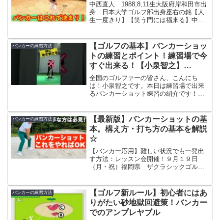
中西直人 1988,8,11生大阪府岸和田市出
身 日本大学ゴルフ部出身座右の銘【人
生一度きり】【笑う門には福来る】中西
直人 Instagram サンライズオンライン
ストア Instagram 2020年からサポート
頂いている【フォルクスワー...
【ゴルフの基本】バンカーショッ
バンカーの練習方法
トの練習とポイント！練習場で今
すぐ出来る！【小泉智之】
#shorts
全国のゴルファーの皆さん、こんにち
は！小泉智之です。本日は練習場で出来
るバンカーショット練習の紹介です！バ
ンカーショットの練習はバンカーがない
と難しいでしょう…と思った方はぜひ、
この動画を参考にしてみてください！#ゴ
【最新版】バンカーショットの基
バンカーの練習方法
ルフ #初心者#バンカー...
本。構え方・打ち方の基本を解説
☆
【バンカー応用】難しい状況でも一発出
す方法：レッスン会開催！９月１９日
（月・祝）福岡県 ザクラシックゴルフ
クラブにて参加ご希望の方はコチラより
ご連絡をお待ちしております。
info@proofc.com6/30発売、菅原大地の最
【ゴルフ新ルール】初心者にはあ
バンカーの練習方法
新著書！『最大...
りがたい砂地獄回避策！バンカー
でのアンプレヤブル