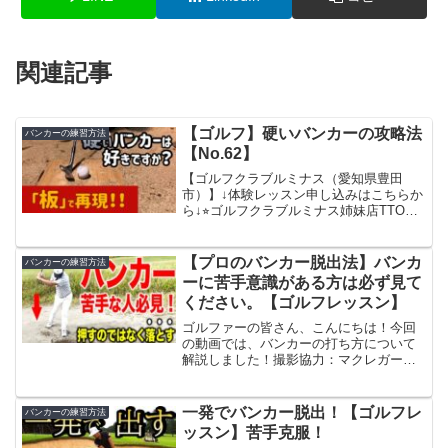
関連記事
【ゴルフ】硬いバンカーの攻略法
バンカーの練習方法
【No.62】
【ゴルフクラブルミナス（愛知県豊田
市）】↓体験レッスン申し込みはこちらか
ら↓⭐︎ゴルフクラブルミナス姉妹店TTOゴ
ルフクラブ⭐︎愛知県稲沢市にてレッスン開
講中！！【TTOゴルフクラブ（愛知県稲
沢市）】↓体験レッスン申し込みはこちら
【プロのバンカー脱出法】バンカ
バンカーの練習方法
から↓#ゴ...
ーに苦手意識がある方は必ず見て
ください。【ゴルフレッスン】
ゴルファーの皆さん、こんにちは！今回
の動画では、バンカーの打ち方について
解説しました！撮影協力：マクレガーカ
ントリークラブ様⛳️タスクゴルフ公式
LINE公式LINEではゴルファーが知ってお
くべきゴルフサイエンスの基礎解説中🏌️現
一発でバンカー脱出！【ゴルフレ
バンカーの練習方法
在発売中の練...
ッスン】苦手克服！