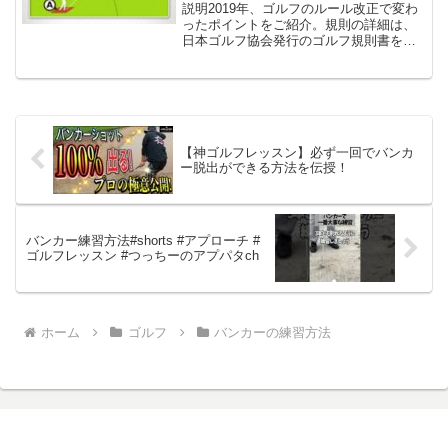
説明2019年、ゴルフのルール改正で変わ
ったポイントをご紹介。規則の詳細は、
日本ゴルフ協会発行のゴルフ規則書をご
参照ください。#ゴルフ#ゴルフネットワ
ーク#golf#golfnetwork
【神ゴルフレッスン】必ず一回でバンカ
ー脱出ができる方法を伝授！
バンカー練習方法#shorts #アプローチ #
ゴルフレッスン #つっちーのアプパタch
ホーム
ゴルフ
バンカーの練習方法