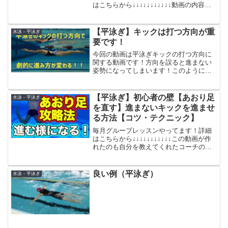
はこちらから↓↓↓↓↓↓↓↓↓↓↓動画の内容を
記事にしています。ご興味の方は下記か
らどうぞ！【平泳ぎのキックが上達する
３つのコツとは？足の使い方と練習法を
【平泳ぎ】キックは打つ方向が重
水泳 - 平泳ぎ
徹底解説】★水...
要です！
今回の動画は平泳ぎキックの打つ方向に
関する動画です！方向を誤ると進まない
姿勢になってしまいます！このようにな
らないようにご視聴よろしくお願いしま
す！☆動画のポイント☆・キックの角度
が上向くとに身体が沈んでしまい真っ直
【平泳ぎ】初心者の壁【あおり足
水泳 - 平泳ぎ
ぐ進む事ができない・平泳...
を直す】進まないキックを進ませ
る方法【コツ・テクニック】
毎月グループレッスンやってます！詳細
はこちらから↓↓↓↓↓↓↓↓↓↓↓この動画が作
れたのも自分を教えてくれたコーチのお
かげです。★在宅でるいと一緒に週三回
トレーニング！習慣化から上達を目指
す！！オンライン水泳教室はこちらか
良い例（平泳ぎ）
水泳 - 平泳ぎ
ら！↓↓↓↓↓↓↓...