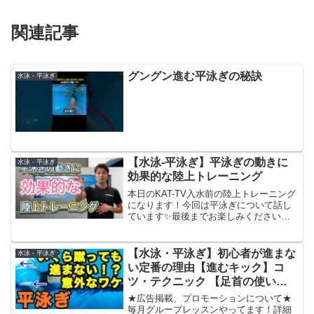
関連記事
グングン進む平泳ぎの秘訣
水泳 - 平泳ぎ
【水泳-平泳ぎ】平泳ぎの動きに
水泳 - 平泳ぎ
効果的な陸上トレーニング
本日のKAT-TV入水前の陸上トレーニング
になります！今回は平泳ぎについて話し
ています✨最後までお楽しみください🐸
✨◆新作水着などの「BASEショップ」は
コチラ↓◆KITAJIMAQUATICS公式LINE
始めました！是非友達登録してくださ...
【水泳・平泳ぎ】初心者が進まな
水泳 - 平泳ぎ
い定番の理由【進むキック】コ
ツ・テクニック 【足首の使い
方】
★広告掲載、プロモーションについて★
毎月グループレッスンやってます！詳細