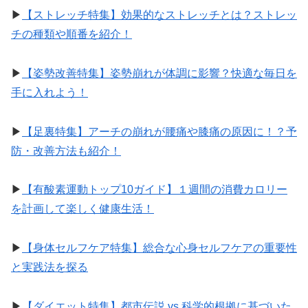
▶︎
【ストレッチ特集】効果的なストレッチとは？ストレッ
チの種類や順番を紹介！
▶︎
【姿勢改善特集】姿勢崩れが体調に影響？快適な毎日を
手に入れよう！
▶︎
【足裏特集】アーチの崩れが腰痛や膝痛の原因に！？予
防・改善方法も紹介！
▶︎
【有酸素運動トップ10ガイド】１週間の消費カロリー
を計画して楽しく健康生活！
▶︎
【身体セルフケア特集】総合な心身セルフケアの重要性
と実践法を探る
▶︎
【ダイエット特集】都市伝説 vs 科学的根拠に基づいた