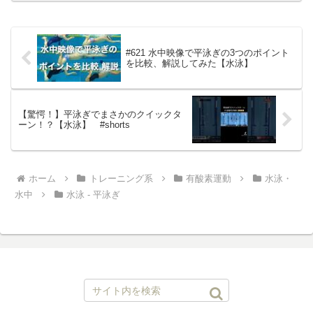
#621 水中映像で平泳ぎの3つのポイント
を比較、解説してみた【水泳】
【驚愕！】平泳ぎでまさかのクイックタ
ーン！？【水泳】 #shorts
ホーム
トレーニング系
有酸素運動
水泳・
水中
水泳 - 平泳ぎ