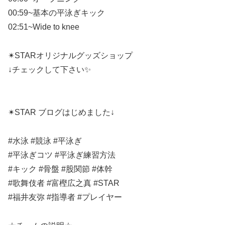
00:59~基本の平泳ぎキック
02:51~Wide to knee
✴︎STARオリジナルグッズショップ
↓チェックして下さい✨
✴︎STAR ブログはじめました↓
#水泳 #競泳 #平泳ぎ
#平泳ぎコツ #平泳ぎ練習方法
#キック #骨盤 #股関節 #体幹
#歌舞伎者 #富樫広之真 #STAR
#福井友弥 #指導者 #プレイヤー