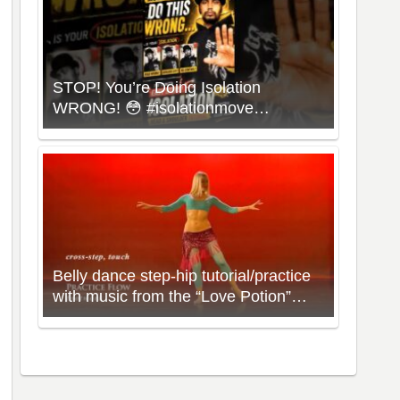
STOP! You’re Doing Isolation
WRONG! 😳 #isolationmove
#animationdance #poppingdance
#roboticsdance
Belly dance step-hip tutorial/practice
with music from the “Love Potion”
Workout with Neon