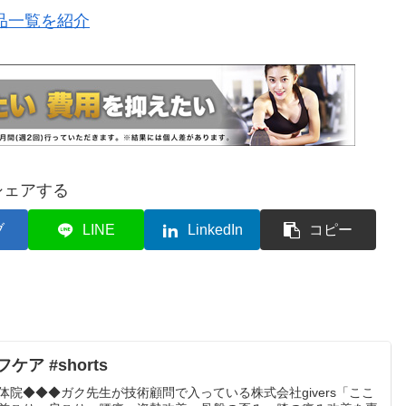
品一覧を紹介
シェアする
ブ
LINE
LinkedIn
コピー
ア #shorts
院◆◆◆ガク先生が技術顧問で入っている株式会社givers「ここ