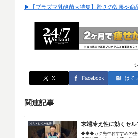
▶︎【プラズマ乳酸菌大特集】驚きの効果や商
X
Facebook
はて
関連記事
末端冷え性に効くセルフケ
冷え・むくみ改善
◆◆◆ガク先生おすすめの整体