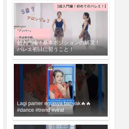
超入門編！基本ポジションの解説！
バレエ初日に習うこと！
Lagi pamer emasya banyak🔥🔥
#dance #trend #viral