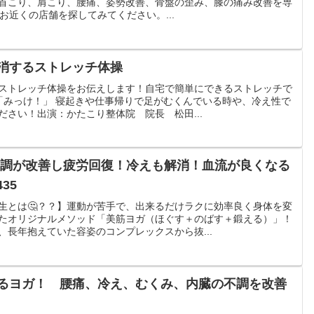
首こり、肩こり、腰痛、姿勢改善、骨盤の歪み、膝の痛み改善を専
お近くの店舗を探してみてください。...
消するストレッチ体操
ストレッチ体操をお伝えします！自宅で簡単にできるストレッチで
「みっけ！」 寝起きや仕事帰りで足がむくんでいる時や、冷え性で
さい！出演：かたこり整体院 院長 松田...
不調が改善し疲労回復！冷えも解消！血流が良くなる
35
生とは🤔？？】運動が苦手で、出来るだけラクに効率良く身体を変
たオリジナルメソッド「美筋ヨガ（ほぐす＋のばす＋鍛える）」！
、長年抱えていた容姿のコンプレックスから抜...
るヨガ！ 腰痛、冷え、むくみ、内臓の不調を改善