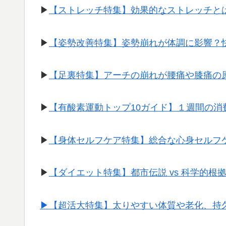
▶︎
【ストレッチ特集】効果的なストレッチと
▶︎
【姿勢改善特集】姿勢崩れが体調に影響？
▶︎
【足裏特集】アーチの崩れが腰痛や膝痛の
▶︎
【有酸素運動トップ10ガイド】１週間の
▶︎
【身体セルフケア特集】総合な心身セルフ
▶︎
【ダイエット特集】都市伝説 vs 科学的根
▶︎【超活大特集】太りやすい体質や老化、持