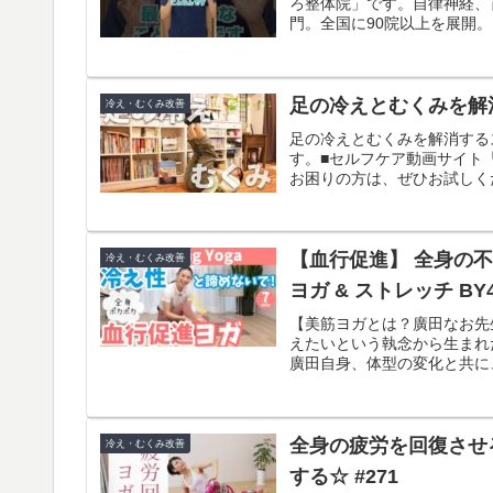
ろ整体院」です。自律神経、
門。全国に90院以上を展開。
足の冷えとむくみを解
冷え・むくみ改善
足の冷えとむくみを解消する
す。■セルフケア動画サイト
お困りの方は、ぜひお試しくだ
【血行促進】 全身の
冷え・むくみ改善
ヨガ & ストレッチ BY4
【美筋ヨガとは？廣田なお先
えたいという執念から生まれ
廣田自身、体型の変化と共に
全身の疲労を回復させ
冷え・むくみ改善
する☆ #271