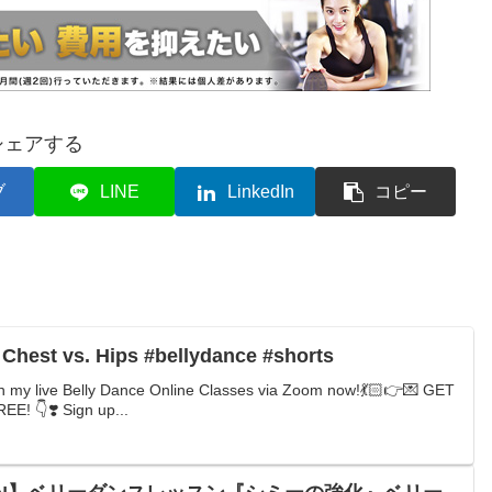
シェアする
ブ
LINE
LinkedIn
コピー
| Chest vs. Hips #bellydance #shorts
 my live Belly Dance Online Classes via Zoom now!💃🏻👉💌 GET
! 👇❣️ Sign up...