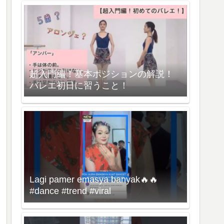
超入門編！基本ポジションの解説！
バレエ初日に習うこと！
Lagi pamer emasya banyak🔥🔥
#dance #trend #viral