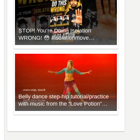
STOP! You’re Doing Isolation
WRONG! 😳 #isolationmove
#animationdance #poppingdance
#roboticsdance
Belly dance step-hip tutorial/practice
with music from the “Love Potion”
Workout with Neon