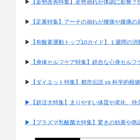
▶︎
【姿勢改善特集】姿勢崩れが体調に影響？
▶︎
【足裏特集】アーチの崩れが腰痛や膝痛の
▶︎
【有酸素運動トップ10ガイド】１週間の
▶︎
【身体セルフケア特集】総合な心身セルフ
▶︎
【ダイエット特集】都市伝説 vs 科学的根
▶︎【超活大特集】太りやすい体質や老化、持
▶︎【プラズマ乳酸菌大特集】驚きの効果や商