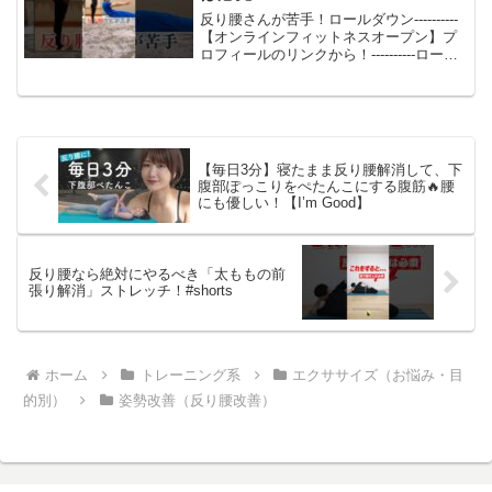
⁡反り腰さんが苦手！ロールダウン⁡----------
【オンラインフィットネスオープン】プ
ロフィールのリンクから！----------⁡ロール
ダウン⁡反り腰さんが苦手なエクササイ
ズ。苦手な人は腹筋を使うとイメージで
はなく下部腰椎（仙骨の上）...
【毎日3分】寝たまま反り腰解消して、下
腹部ぽっこりをぺたんこにする腹筋🔥腰
にも優しい！【I’m Good】
反り腰なら絶対にやるべき「太ももの前
張り解消」ストレッチ！#shorts
ホーム
トレーニング系
エクササイズ（お悩み・目
的別）
姿勢改善（反り腰改善）