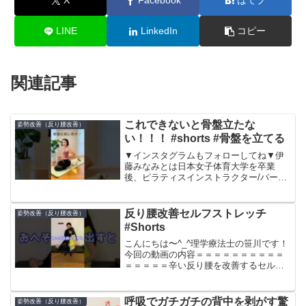
X
Facebook
はてブ
LINE
LinkedIn
コピー
関連記事
これできないと骨盤立たな
姿勢改善（反り腰改善）
い！！！ #shorts #骨盤を立てる
▼インスタグラムもフォローしてね▼伊
藤みなみとは日本女子体育大学を卒業
後、ピラティスインストラクター/パーソ
ナルトレーナーとして指導開始。バレエ
歴25年。トレーニング指導歴10年。パー
ソナルトレーニングサロンitomii代表。し
反り腰改善セルフストレッチ
姿勢改善（反り腰改善）
なやかに動く...
#Shorts
こんにちは〜^_^理学療法士の笹川です！
今回の動画の内容＝＝＝＝＝＝＝＝＝＝
＝＝＝＝＝辛い反り腰を改善するセルフ
ストレッチ紹介しています。＝＝＝＝＝
＝＝＝＝＝＝＝＝＝＝直接ご連絡したい
方はこちら【公式LINE】【Twitter】【自
呼吸でガチガチの背中を剥がす驚
姿勢改善（反り腰改善）