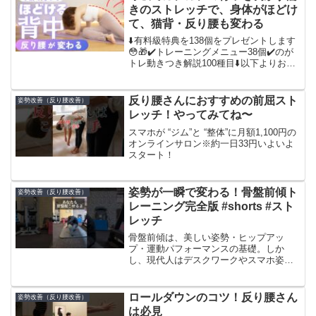
分自身で...
きのストレッチで、身体がほどけ
て、猫背・反り腰も変わる
⬇️有料級特典を138個をプレゼントします
😳🎁✔️トレーニングメニュー38個✔️のが
トレ動きつき解説100種目⬇️以下よりお受
け取りください🌱📻サブチャンネル：・
Twitter ： ・Instagram ：・Spotify：
nogachan...
反り腰さんにおすすめの前屈スト
姿勢改善（反り腰改善）
レッチ！やってみてね〜
スマホが “ジム”と “整体”に月額1,100円の
オンラインサロン※約一日33円いよいよ
スタート！
姿勢が一瞬で変わる！骨盤前傾ト
姿勢改善（反り腰改善）
レーニング完全版 #shorts #スト
レッチ
骨盤前傾は、美しい姿勢・ヒップアッ
プ・運動パフォーマンスの基礎。しか
し、現代人はデスクワークやスマホ姿勢
で骨盤が後傾しがちです。今回の動画で
は、骨盤前傾を引き出すための最強トレ
ーニングを厳選して紹介！✅この動画で
ロールダウンのコツ！反り腰さん
姿勢改善（反り腰改善）
得られる効果ヒップアップ＆美...
は必見