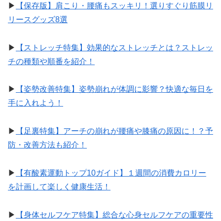
▶︎
【保存版】肩こり・腰痛もスッキリ！選りすぐり筋膜リ
リースグッズ8選
▶︎
【ストレッチ特集】効果的なストレッチとは？ストレッ
チの種類や順番を紹介！
▶︎
【姿勢改善特集】姿勢崩れが体調に影響？快適な毎日を
手に入れよう！
▶︎
【足裏特集】アーチの崩れが腰痛や膝痛の原因に！？予
防・改善方法も紹介！
▶︎
【有酸素運動トップ10ガイド】１週間の消費カロリー
を計画して楽しく健康生活！
▶︎
【身体セルフケア特集】総合な心身セルフケアの重要性