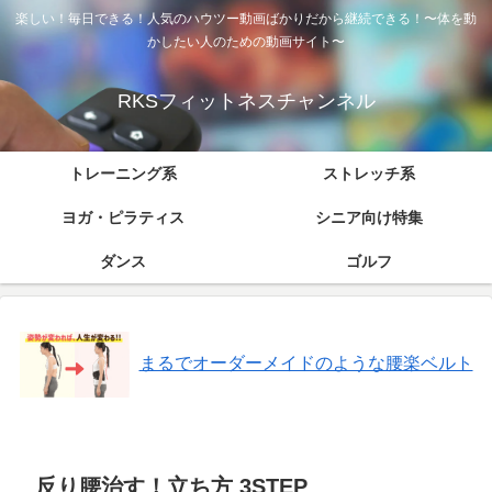
楽しい！毎日できる！人気のハウツー動画ばかりだから継続できる！〜体を動
かしたい人のための動画サイト〜
RKSフィットネスチャンネル
トレーニング系
ストレッチ系
ヨガ・ピラティス
シニア向け特集
ダンス
ゴルフ
まるでオーダーメイドのような腰楽ベルト
反り腰治す！立ち方 3STEP