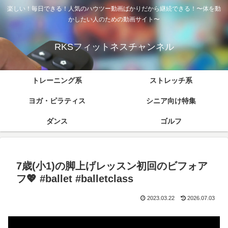
楽しい！毎日できる！人気のハウツー動画ばかりだから継続できる！〜体を動
かしたい人のための動画サイト〜
RKSフィットネスチャンネル
トレーニング系
ストレッチ系
ヨガ・ピラティス
シニア向け特集
ダンス
ゴルフ
7歳(小1)の脚上げレッスン初回のビフォア
フ💖 #ballet #balletclass
2023.03.22
2026.07.03