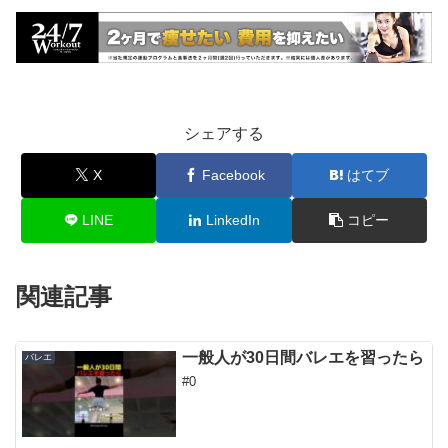
シェアする
X
Facebook
はてブ
LINE
LinkedIn
コピー
関連記事
一般人が30日間バレエを習ったら
バレエ
#0