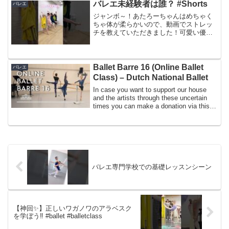
バレエ未経験者は誰？ #Shorts
バレエ
ジャンボ～！あたろーちゃんはめちゃく
ちゃ体が柔らかいので、動画でストレッ
チを教えていただきました！可愛い優し
い恐竜かと思いきや‪‪‪w‪w‪wめっちゃスパル
タで逆に楽しかった！そのおかげで3人と
もちょっと体柔らかくなったかな？‪‪‪w‪w‪...
Ballet Barre 16 (Online Ballet
バレエ
Class) – Dutch National Ballet
In case you want to support our house
and the artists through these uncertain
times you can make a donation via this
lin...
バレエ専門学校での基礎レッスンシーン
【神回✨】正しいワガノワのアラベスク
を学ぼう‼️ #ballet #balletclass