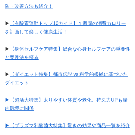
防・改善方法も紹介！
▶︎
【有酸素運動トップ10ガイド】１週間の消費カロリー
を計画して楽しく健康生活！
▶︎
【身体セルフケア特集】総合な心身セルフケアの重要性
と実践法を探る
▶︎
【ダイエット特集】都市伝説 vs 科学的根拠に基づいた
ダイエット
▶︎【超活大特集】太りやすい体質や老化、持久力UPも腸
内環境に関係
▶︎【プラズマ乳酸菌大特集】驚きの効果や商品一覧を紹介