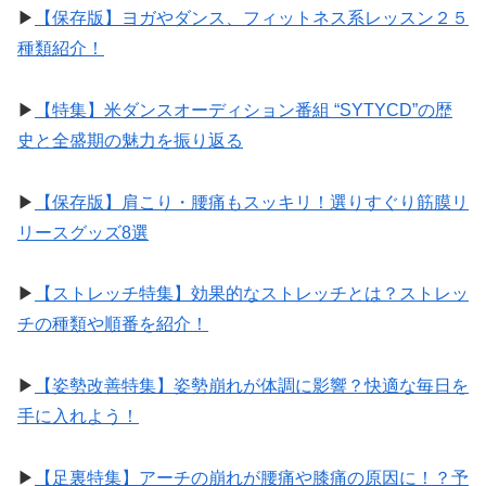
▶︎
【保存版】ヨガやダンス、フィットネス系レッスン２５
種類紹介！
▶︎
【特集】米ダンスオーディション番組 “SYTYCD”の歴
史と全盛期の魅力を振り返る
▶︎
【保存版】肩こり・腰痛もスッキリ！選りすぐり筋膜リ
リースグッズ8選
▶︎
【ストレッチ特集】効果的なストレッチとは？ストレッ
チの種類や順番を紹介！
▶︎
【姿勢改善特集】姿勢崩れが体調に影響？快適な毎日を
手に入れよう！
▶︎
【足裏特集】アーチの崩れが腰痛や膝痛の原因に！？予