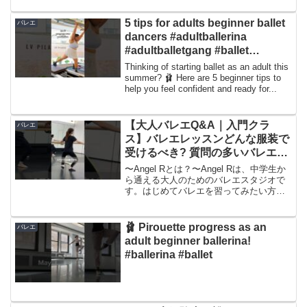
5 tips for adults beginner ballet
バレエ
dancers #adultballerina
#adultballetgang #ballet
#beginnersguide
Thinking of starting ballet as an adult this
summer? 🩰 Here are 5 beginner tips to
help you feel confident and ready for...
【大人バレエQ&A｜入門クラ
バレエ
ス】バレエレッスンどんな服装で
受けるべき? 質問の多いバレエク
ラスの服装について！ #大人バレ
〜Angel Rとは？〜Angel Rは、中学生か
エ #ballet #バレエ #shorts
ら通える大人のためのバレエスタジオで
す。はじめてバレエを習ってみたい方、
お稽古を重ねてもっと上達したい方、そ
れぞれのレベルに合わせたクラスを開講
しています。レッスンのクオリティの高
🩰 Pirouette progress as an
バレエ
さは、An...
adult beginner ballerina!
#ballerina #ballet