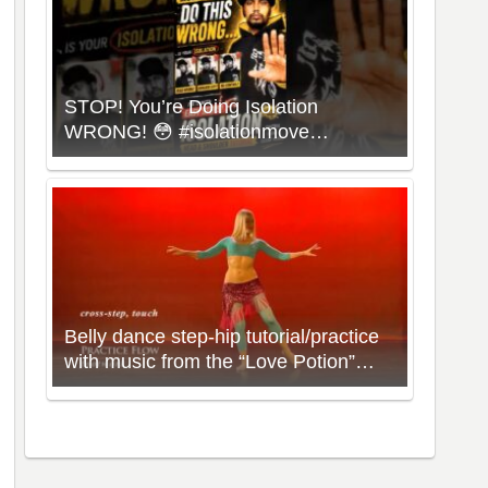
STOP! You’re Doing Isolation
WRONG! 😳 #isolationmove
#animationdance #poppingdance
#roboticsdance
Belly dance step-hip tutorial/practice
with music from the “Love Potion”
Workout with Neon