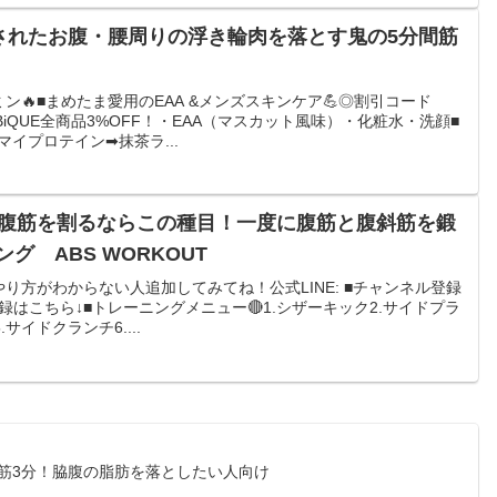
生されたお腹・腰周りの浮き輪肉を落とす鬼の5分間筋
ン🔥■まめたま愛用のEAA &メンズスキンケア💪◎割引コード
MBiQUE全商品3%OFF！・EAA（マスカット風味）・化粧水・洗顔■
イプロテイン➡︎抹茶ラ...
で腹筋を割るならこの種目！一度に腹筋と腹斜筋を鍛
グ ABS WORKOUT
り方がわからない人追加してみてね！公式LINE: ■チャンネル登録
録はこちら↓■トレーニングメニュー🔴1.シザーキック2.サイドプラ
サイドクランチ6....
筋3分！脇腹の脂肪を落としたい人向け