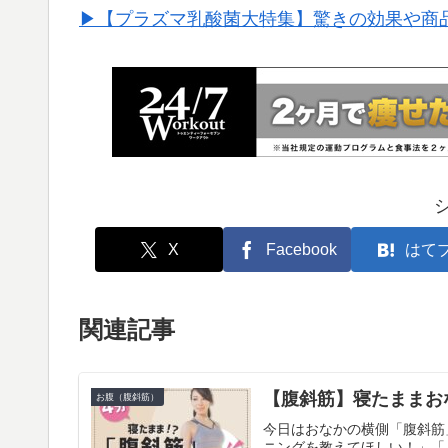
▶︎【プラズマ乳酸菌大特集】驚きの効果や商
X
Facebook
はて
関連記事
【腹斜筋】寝たままお
お腹（腹斜筋）
今日はおなかの横側「腹斜筋
ニングを教えてほしい！」「