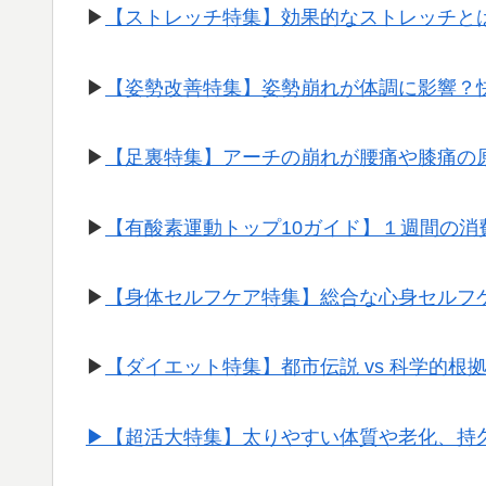
▶︎
【ストレッチ特集】効果的なストレッチと
▶︎
【姿勢改善特集】姿勢崩れが体調に影響？
▶︎
【足裏特集】アーチの崩れが腰痛や膝痛の
▶︎
【有酸素運動トップ10ガイド】１週間の
▶︎
【身体セルフケア特集】総合な心身セルフ
▶︎
【ダイエット特集】都市伝説 vs 科学的根
▶︎【超活大特集】太りやすい体質や老化、持