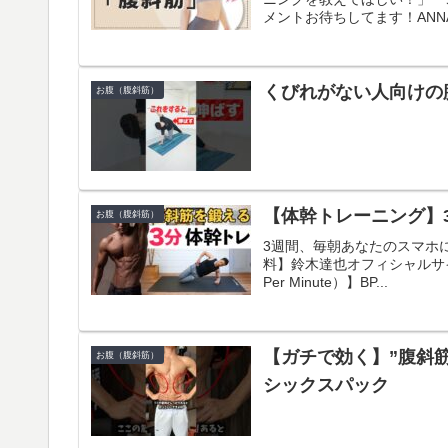
メントお待ちしてます！ANNA @
くびれがない人向けの腹斜
お腹（腹斜筋）
【体幹トレーニング】
お腹（腹斜筋）
3週間、毎朝あなたのスマホ
料】鈴木達也オフィシャルサイト ===
Per Minute）】BP...
【ガチで効く】”腹斜筋”
お腹（腹斜筋）
シックスパック