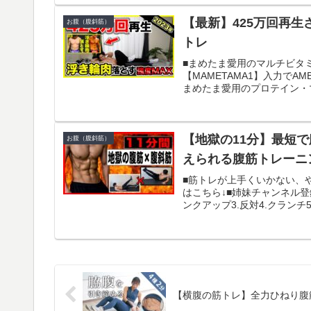
【最新】425万回再
お腹（腹斜筋）
トレ
■まめたま愛用のマルチビタミ
【MAMETAMA1】入力でA
まめたま愛用のプロテイン・マ
【地獄の11分】最短
お腹（腹斜筋）
えられる腹筋トレーニン
■筋トレが上手くいかない、や
はこちら↓■姉妹チャンネル登
ンクアップ3.反対4.クランチ5.
【横腹の筋トレ】全力ひねり腹