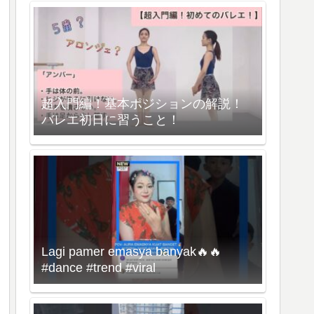
超入門編！基本ポジションの解説！
バレエ初日に習うこと！
Lagi pamer emasya banyak🔥🔥
#dance #trend #viral