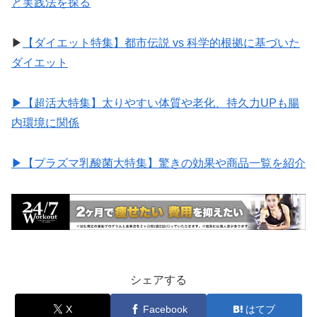
と実践法を探る
▶︎
【ダイエット特集】都市伝説 vs 科学的根拠に基づいた
ダイエット
▶︎【超活大特集】太りやすい体質や老化、持久力UPも腸
内環境に関係
▶︎【プラズマ乳酸菌大特集】驚きの効果や商品一覧を紹介
シェアする
X
Facebook
はてブ