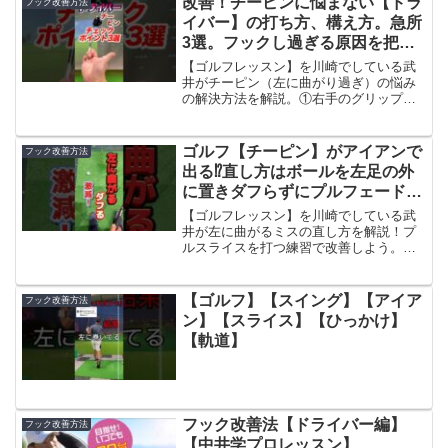
改善！チーピンに悩まない【ドラ
フック改善方法
ゴルフプラスワン...
イバー】の打ち方、構え方。急所
3選。フックし過ぎる原因を把握
して、真っ直ぐに近い球筋を獲得
【ゴルフレッスン】を川崎でしている武
するスイングのコツを伝授します
井がチーピン（左に曲がり過ぎ）の悩み
の解決方法を解説。①右手のグリップを
#shorts #ゴルフチーピン#ゴルフ
立てる②振り抜く際の頭の位置③右手を
フック
力まない為に右上に支えておくオールデ
イゴルフ尻手川崎店でのゴルフレッス
ゴルフ【チーピン】がアイアンで
フック改善方法
ン。＜【公式LINE】で問...
出る⁉︎直し方はボールを左足の外
に置きダフらずにプルフェードを
打つ。ダウンブローでアウトサイ
【ゴルフレッスン】を川崎でしている武
ドインにフォローを低く出す
井が左に曲がるミスの直し方を解説！プ
ルスライスを打つ練習で改善しよう。①
#shorts #ゴルフチーピン #チー
ボールを左足の外に置く②ヘッドを右上
ピン改善
から左下に振り抜く③フォローは低く左
下振り抜いて終わるつもりオールデイゴ
【ゴルフ】【スイング】【アイア
フック改善方法
ルフ尻手川崎店でのゴルフ...
ン】【スライス】【ひっかけ】
【軌道】
フック改善法【ドライバー編】
フック改善方法
【中井学プロレッスン】