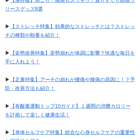
▶︎
【保存版】肩こり・腰痛もスッキリ！選りすぐり筋膜リ
リースグッズ8選
▶︎
【ストレッチ特集】効果的なストレッチとは？ストレッ
チの種類や順番を紹介！
▶︎
【姿勢改善特集】姿勢崩れが体調に影響？快適な毎日を
手に入れよう！
▶︎
【足裏特集】アーチの崩れが腰痛や膝痛の原因に！？予
防・改善方法も紹介！
▶︎
【有酸素運動トップ10ガイド】１週間の消費カロリー
を計画して楽しく健康生活！
▶︎
【身体セルフケア特集】総合な心身セルフケアの重要性