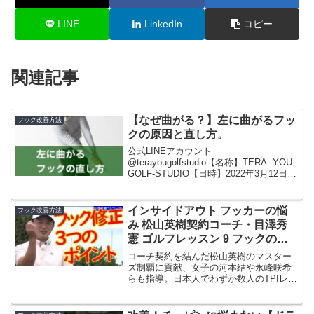
LINE
LinkedIn
コピー
関連記事
【なぜ曲がる？】左に曲がるフッ
フック改善方法
クの原因と直し方。
公式LINEアカウント
@terayougolfstudio【名称】TERA -YOU -
GOLF-STUDIO【日時】2022年3月12日オ
ープン！【場所】東京都港区新橋２丁目
１９−１０ 新橋マリンビルB1Fこの動画
は本気で上手くなりたい人...
インサイドアウト フッカーの悩
フック改善方法
み 松山英樹契約コーチ・目澤秀
憲 ゴルフレッスン 9 フックの直
し方 golf Swing lesson Hideki
コーチ契約を結んだ松山英樹のマスター
Matsuyama’s coach
ズ制覇に貢献、女子の河本結や永峰咲希
らも指導。日本人でわずか数人のTPIレベ
ル3取得のツアープロコーチ目澤秀憲さん
によるレッスン。第9回「スイング／フッ
クの対策」ゴルフレッスン「目澤秀憲の