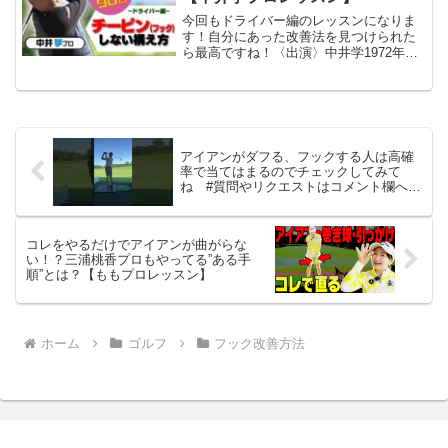
今回もドライバー編のレッスンになりま
す！自分にあった改善法を見つけられた
ら最高ですね！〈出演〉中井学1972年生
まれ。大阪府出身。中学生の頃ゴルフを
始め、アメリカにゴルフ留学。様々な理
論を学ぶなかから、自らの理論を構築。
老若男女問わない、全...
アイアンがダフる、フックする人は高確
率で当てはまるのでチェックしてみて
ね #質問やリクエストはコメント欄へど
うぞ
コレをやるだけでアイアンが曲がらな
い！？三浦桃香プロもやってる”ある手
順”とは？【ももプロレッスン】
ホーム
ゴルフ
フック改善方法