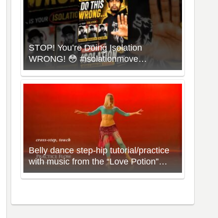
STOP! You’re Doing Isolation
WRONG! 😳 #isolationmove
#animationdance #poppingdance
#roboticsdance
Belly dance step-hip tutorial/practice
with music from the “Love Potion”
Workout with Neon