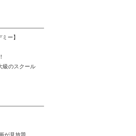
————————–
カデミー】
！
大級のスクール
————————–
動画が見放題。