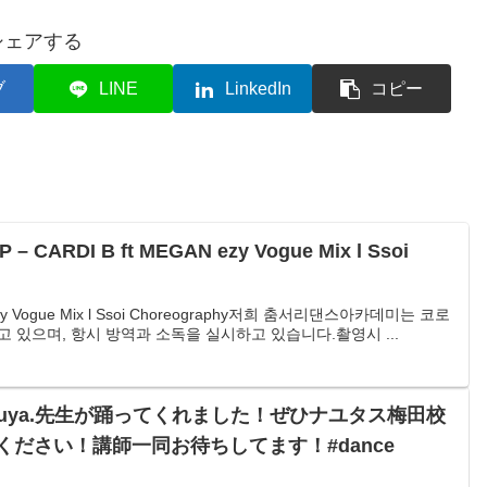
シェアする
ブ
LINE
LinkedIn
コピー
 – CARDI B ft MEGAN ezy Vogue Mix l Ssoi
 ezy Vogue Mix l Ssoi Choreography저희 춤서리댄스아카데미는 코로
 있으며, 항시 방역과 소독을 실시하고 있습니다.촬영시 ...
Atsuya.先生が踊ってくれました！ぜひナユタス梅田校
ださい！講師一同お待ちしてます！#dance