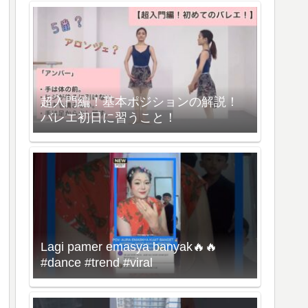
超入門編！基本ポジションの解説！
バレエ初日に習うこと！
Lagi pamer emasya banyak🔥🔥
#dance #trend #viral