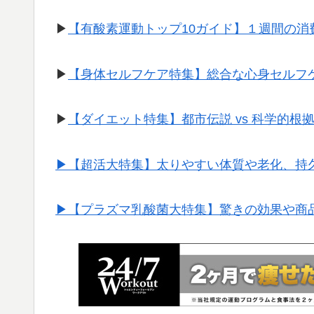
▶︎
【有酸素運動トップ10ガイド】１週間の
▶︎
【身体セルフケア特集】総合な心身セルフ
▶︎
【ダイエット特集】都市伝説 vs 科学的根
▶︎【超活大特集】太りやすい体質や老化、持
▶︎【プラズマ乳酸菌大特集】驚きの効果や商