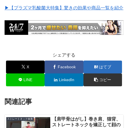
▶︎【プラズマ乳酸菌大特集】驚きの効果や商品一覧を紹介
シェアする
X
Facebook
はてブ
LINE
LinkedIn
コピー
関連記事
【肩甲骨はがし】巻き肩、猫背、
ストレートネック改善
ストレートネックを矯正して顔の