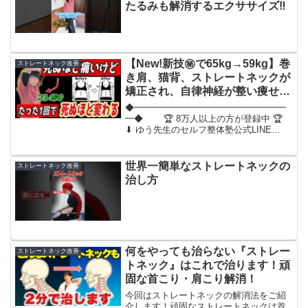
たるみも解消するエクササイズ‼️
【New!新技㊙️で65kg→59kg】巻
ストレートネック改善
き肩、猫背、ストレートネックが
矯正され、自律神経が整い痩せて
若返る肩甲骨はがしエクササイ
◆━━━━━━━━━━━━━━━━━
ズ！
━◆ 🏆 8万人以上の方が登録中 🏆
⬇︎ ゆう先生のセルフ整体塾公式LINE
⬇︎◆━━━━━━━━━━━━━━━━
━━◆🏆⬇︎無料LINE登録で業界初のAI姿
勢診断ツールGET⬇︎🏆専用LINEに...
世界一簡単なストレートネックの
ストレートネック改善
治し方
何をやっても治らない『ストレー
ストレートネック改善
トネック』はこれで治ります！頑
固な首こり・肩こり解消！
今回はストレートネックの解消法をご紹
介します！頑固なストレートネックは首