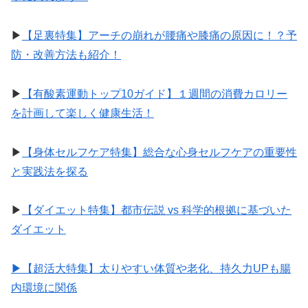
▶︎
【足裏特集】アーチの崩れが腰痛や膝痛の原因に！？予
防・改善方法も紹介！
▶︎
【有酸素運動トップ10ガイド】１週間の消費カロリー
を計画して楽しく健康生活！
▶︎
【身体セルフケア特集】総合な心身セルフケアの重要性
と実践法を探る
▶︎
【ダイエット特集】都市伝説 vs 科学的根拠に基づいた
ダイエット
▶︎【超活大特集】太りやすい体質や老化、持久力UPも腸
内環境に関係