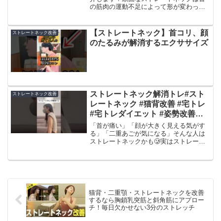
の筋肉の運動不足によって形が変わって
いきますので、首のエクササイズをおこ
なって首の形を綺麗に整えていきましょ
う！0:00〜オープニング0:55 〜
【ストレートネック】首コリ、顔
ストレートネック改善
exercise11...
のたるみが解消するエクササイズ
ストレートネック解消トレ#スト
ストレートネック改善
レートネック #猫背改善 #宅トレ
#宅トレダイエット #姿勢改善ト
レーニング
「首が痛い」「顔が大きく見える気がす
る」「二重あごが気になる」そんな人は
ストレートネックかも🥲実はストレート
ネックは首だけの問題じゃなくて猫背が
原因になっていることも多いんです💦ス
マホを見る姿勢で頭が前に出る↓首の後ろ
の筋肉ばかり頑張る↓首...
猫背・二重顎・ストレートネックを改善
するなら胸鎖乳突筋と斜角筋にアプロー
チ！毎日欠かせない3分のストレッチ