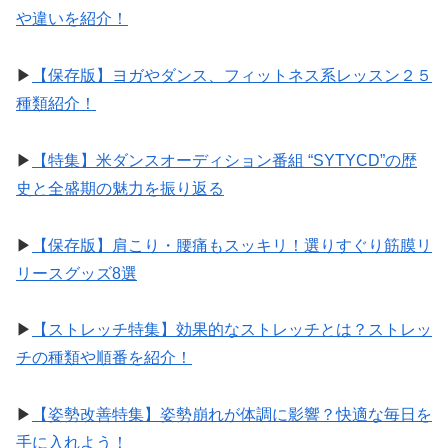
や違いを紹介！
▶︎
【保存版】ヨガやダンス、フィットネス系レッスン２５
種類紹介！
▶︎
【特集】米ダンスオーディション番組 “SYTYCD”の歴
史と全盛期の魅力を振り返る
▶︎
【保存版】肩こり・腰痛もスッキリ！選りすぐり筋膜リ
リースグッズ8選
▶︎
【ストレッチ特集】効果的なストレッチとは？ストレッ
チの種類や順番を紹介！
▶︎
【姿勢改善特集】姿勢崩れが体調に影響？快適な毎日を
手に入れよう！