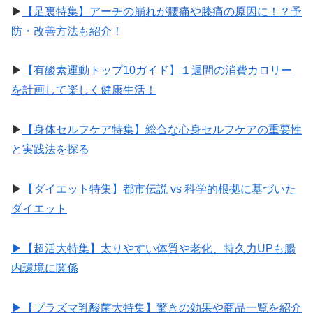
▶︎
【足裏特集】アーチの崩れが腰痛や膝痛の原因に！？予
防・改善方法も紹介！
▶︎
【有酸素運動トップ10ガイド】１週間の消費カロリー
を計画して楽しく健康生活！
▶︎
【身体セルフケア特集】総合な心身セルフケアの重要性
と実践法を探る
▶︎
【ダイエット特集】都市伝説 vs 科学的根拠に基づいた
ダイエット
▶︎【超活大特集】太りやすい体質や老化、持久力UPも腸
内環境に関係
▶︎【プラズマ乳酸菌大特集】驚きの効果や商品一覧を紹介