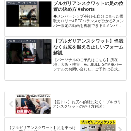
トレ #ジムトレ ...
ブルガリアンスクワットの足の位
ブルガリアンスクワット
置の決め方 #shorts
◆メンバーシップ-特典-1.自分に合った摂
取カロリー&PFCバランスが分かる2.メン
バー限定の動画を視聴できる3.メンバー
限定の生放送で質問ができる（毎週日曜
21時〜）-登録はこちらから-◆パーソナル
トレーニングへの申し込み◆SNSInst...
【ブルガリアンスクワット】怪我
ブルガリアンスクワット
なくお尻を鍛える正しいフォーム
解説
【パーソナルのご予約はこちら】所在
地：大阪・桃谷 Re:BIBLE GYM※パー
ソナルのお問い合わせ、ご予約は公式
LINEからも承ります。パーソナルってど
んなことやってるの？※旧ジムでの動画
ですが、内容に大きな変更はございませ
ん。案内動画→...
【筋トレ】お尻へ的確に効く！ブルガリ
アンスクワットのやり方解説！
【ブルガリアンスクワット】足を乗っけ