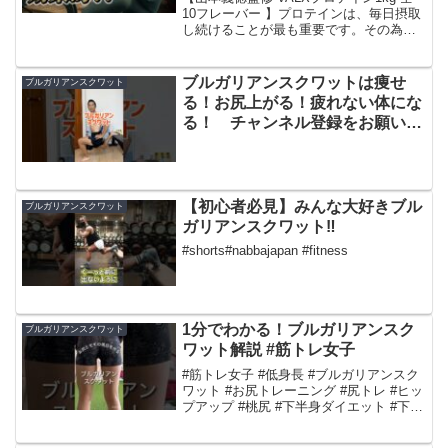
10フレーバー 】プロテインは、毎日摂取
し続けることが最も重要です。その為、
VALXは日本一美味しいプロテインを目指
し、「プロテインにしてはおいしい」で
はなく、「ご褒美レベルに美味しい」を
ブルガリアンスクワットは痩せ
ブルガリアンスクワット
目指しま...
る！お尻上がる！疲れない体にな
る！ チャンネル登録をお願いし
ます! #筋トレ #トレーニング #50
代
【初心者必見】みんな大好きブル
ブルガリアンスクワット
ガリアンスクワット‼️
#shorts#nabbajapan #fitness
1分でわかる！ブルガリアンスク
ブルガリアンスクワット
ワット解説 #筋トレ女子
#筋トレ女子 #低身長 #ブルガリアンスク
ワット #お尻トレーニング #尻トレ #ヒッ
プアップ #桃尻 #下半身ダイエット #下半
身痩せ #お尻上部 #ダイエット成功
#dietplan #フィットネス女子 #宅トレ #家