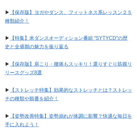
▶︎
【保存版】ヨガやダンス、フィットネス系レッスン２５
種類紹介！
▶︎
【特集】米ダンスオーディション番組 “SYTYCD”の歴
史と全盛期の魅力を振り返る
▶︎
【保存版】肩こり・腰痛もスッキリ！選りすぐり筋膜リ
リースグッズ8選
▶︎
【ストレッチ特集】効果的なストレッチとは？ストレッ
チの種類や順番を紹介！
▶︎
【姿勢改善特集】姿勢崩れが体調に影響？快適な毎日を
手に入れよう！