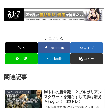
シェアする
X
Facebook
はてブ
LINE
LinkedIn
コピー
関連記事
脚トレの新常識！？ブルガリアン
ブルガリアンスクワット
スクワットを知らずして脚は鍛え
られない！【脚トレ】
【山本義徳監修 VALXプロテイン1kg 全