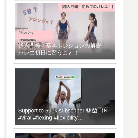
超入門編！基本ポジションの解説！
バレエ初日に習うこと！
Support to 500k subscriber 💀😱🇮🇳
#viral #flexing #flexibility
#bonebreaking #dance #omg