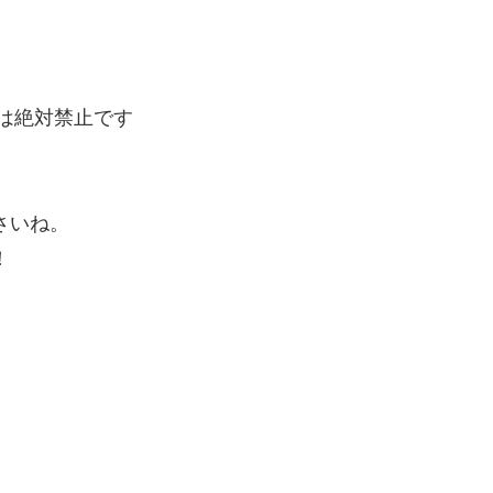
。
は絶対禁止です
さいね。
！