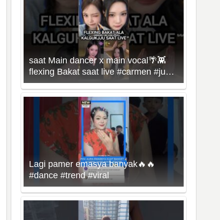
saat Main dancer x main vocal🌴👾
flexing Bakat saat live #carmen #juun
#hearts2hearts #kpop
Lagi pamer emasya banyak🔥🔥
#dance #trend #viral