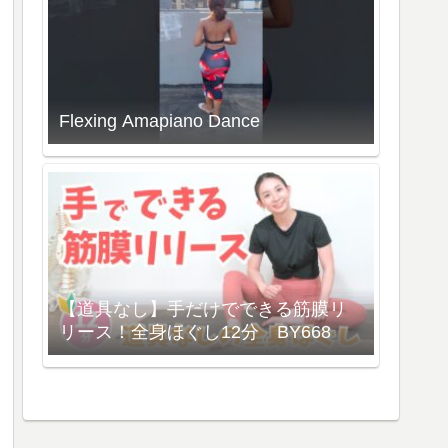
Flexing Amapiano Dance
【道具なし】手だけでできる筋膜リ
リース！全身ほぐし12分 BY668