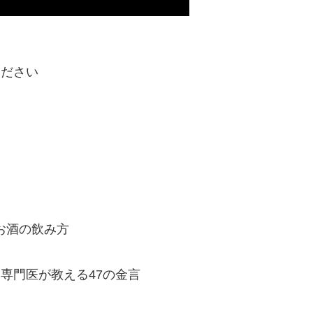
ください
お酒の飲み方
専門医が教える47の金言