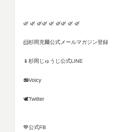
🌿 🌿 🌿🌿 🌿 🌿🌿 🌿 🌿
📨杉岡充爾公式メールマガジン登録
📱杉岡じゅうじ公式LINE
📻Voicy
🕊Twitter
💙公式FB