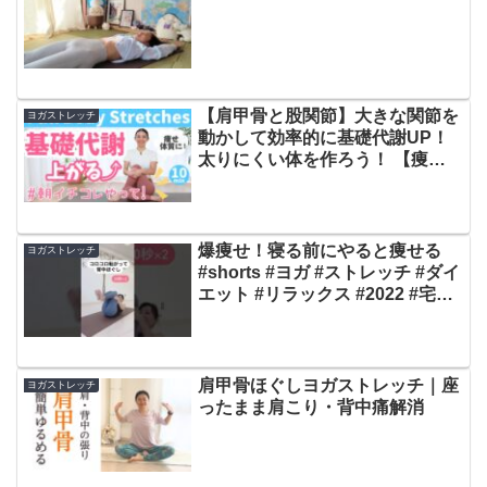
【肩甲骨と股関節】大きな関節を
ヨガストレッチ
動かして効率的に基礎代謝UP！
太りにくい体を作ろう！ 【痩せ
体質に】BY336
爆痩せ！寝る前にやると痩せる
ヨガストレッチ
#shorts #ヨガ #ストレッチ #ダイ
エット #リラックス #2022 #宅ト
レ #マッサージ
肩甲骨ほぐしヨガストレッチ｜座
ヨガストレッチ
ったまま肩こり・背中痛解消