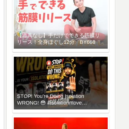
【道具なし】手だけでできる筋膜リ
リース！全身ほぐし12分 BY668
STOP! You’re Doing Isolation
WRONG! 😳 #isolationmove
#animationdance #poppingdance
#roboticsdance