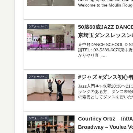
Welcome to the Moulin Rouge
50歳60歳JAZZ DANCE HIPHOP DANCE 他 中野区ダンスレッスン 東
シアタージャズ
京埼玉ダンスレッスン5
東中野DANCE SCHOOL D 
談TEL : 03-5389-6
かりやり直し...
#ジャズ #ダンス初心者
シアタージャズ
Jazz入門🎩✨水曜20:30〜
ランクのある方、ダンス未経
の素養としてダンスを習いたい方
Courtney Ortiz – In
シアタージャズ
Broadway – Voulez V