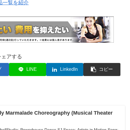
品一覧を紹介
シェアする
ブ
LINE
LinkedIn
コピー
dy Marmalade Choreography (Musical Theater
llStudio: Powerhouse Dance SJ Space: Artists in Motion Song: