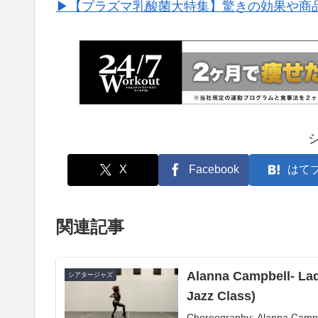
▶︎【プラズマ乳酸菌大特集】驚きの効果や商
X
Facebook
はて
関連記事
Alanna Campbell- La
シアタージャズ
Jazz Class)
Choreography: Alanna Campbe