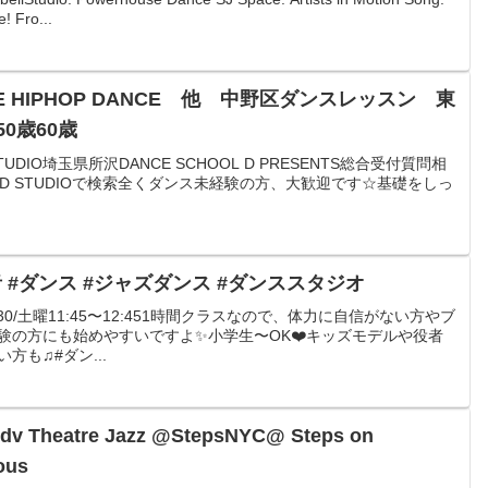
! Fro...
0歳60歳
STUDIO埼玉県所沢DANCE SCHOOL D PRESENTS総合受付質問相
070東中野D STUDIOで検索全くダンス未経験の方、大歓迎です☆基礎をしっ
 #ダンス #ジャズダンス #ダンススタジオ
21:30/土曜11:45〜12:451時間クラスなので、体力に自信がない方やブ
験の方にも始めやすいですよ✨小学生〜OK❤️キッズモデルや役者
も♫#ダン...
t/Adv Theatre Jazz @StepsNYC@ Steps on
ous