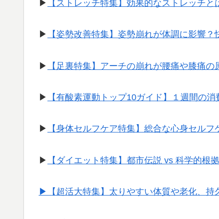
▶︎
【ストレッチ特集】効果的なストレッチと
▶︎
【姿勢改善特集】姿勢崩れが体調に影響？
▶︎
【足裏特集】アーチの崩れが腰痛や膝痛の
▶︎
【有酸素運動トップ10ガイド】１週間の
▶︎
【身体セルフケア特集】総合な心身セルフ
▶︎
【ダイエット特集】都市伝説 vs 科学的根
▶︎【超活大特集】太りやすい体質や老化、持