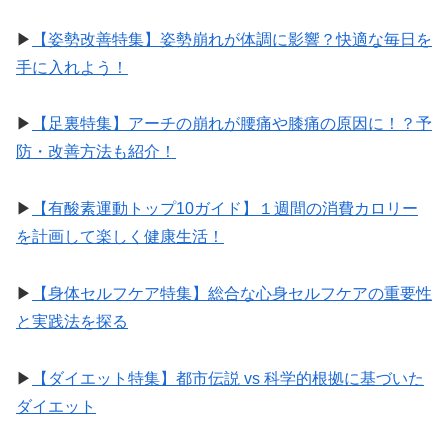
▶︎
【姿勢改善特集】姿勢崩れが体調に影響？快適な毎日を
手に入れよう！
▶︎
【足裏特集】アーチの崩れが腰痛や膝痛の原因に！？予
防・改善方法も紹介！
▶︎
【有酸素運動トップ10ガイド】１週間の消費カロリー
を計画して楽しく健康生活！
▶︎
【身体セルフケア特集】総合な心身セルフケアの重要性
と実践法を探る
▶︎
【ダイエット特集】都市伝説 vs 科学的根拠に基づいた
ダイエット