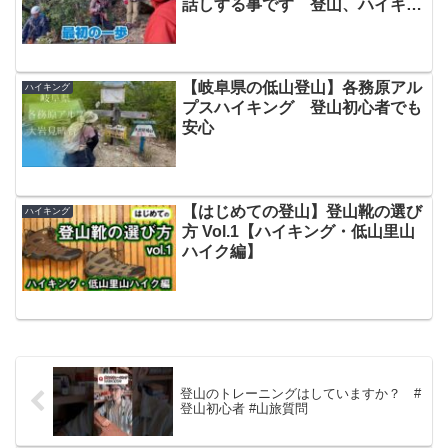
話しする事です 登山、ハイキン
グ お悩み解決アドバイザー
GankoDad ハイキングサポート
アドスポーツ 姫路
【岐阜県の低山登山】各務原アル
ハイキング
プスハイキング 登山初心者でも
安心
【はじめての登山】登山靴の選び
ハイキング
方 Vol.1【ハイキング・低山里山
ハイク編】
登山のトレーニングはしていますか？ #
登山初心者 #山旅質問