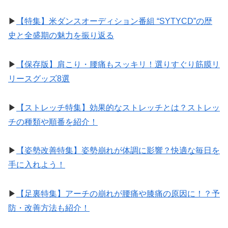
▶︎
【特集】米ダンスオーディション番組 “SYTYCD”の歴
史と全盛期の魅力を振り返る
▶︎
【保存版】肩こり・腰痛もスッキリ！選りすぐり筋膜リ
リースグッズ8選
▶︎
【ストレッチ特集】効果的なストレッチとは？ストレッ
チの種類や順番を紹介！
▶︎
【姿勢改善特集】姿勢崩れが体調に影響？快適な毎日を
手に入れよう！
▶︎
【足裏特集】アーチの崩れが腰痛や膝痛の原因に！？予
防・改善方法も紹介！