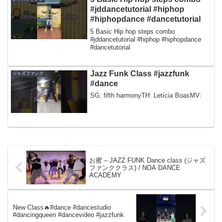
#jddancetutorial #hiphop
#hiphopdance #dancetutorial
5 Basic Hip hop steps combo
#jddancetutorial #hiphop #hiphopdance
#dancetutorial
Jazz Funk Class #jazzfunk
ジャズファンク
#dance
SG: fifth harmonyTH: Letícia BoasMV:
お蜜 – JAZZ FUNK Dance class (ジャズ
ファンククラス) / NOA DANCE
ACADEMY
New Class🔥#dance #dancestudio
#dancingqueen #dancevideo #jazzfunk