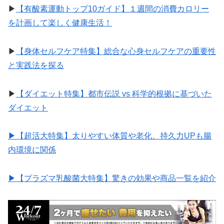
▶︎
【有酸素運動トップ10ガイド】１週間の消費カロリー
を計画して楽しく健康生活！
▶︎
【身体セルフケア特集】総合な心身セルフケアの重要性
と実践法を探る
▶︎
【ダイエット特集】都市伝説 vs 科学的根拠に基づいた
ダイエット
▶︎【超活大特集】太りやすい体質や老化、持久力UPも腸
内環境に関係
▶︎【プラズマ乳酸菌大特集】驚きの効果や商品一覧を紹介