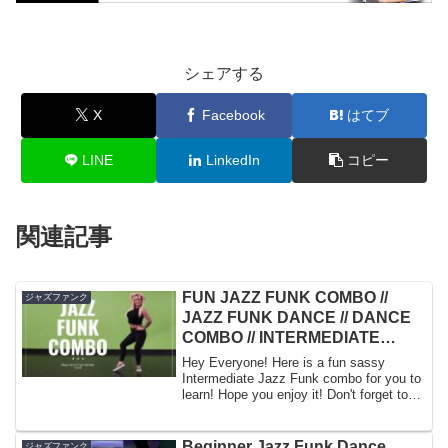
シェアする
X
Facebook
はてブ
LINE
LinkedIn
コピー
関連記事
FUN JAZZ FUNK COMBO //
ジャズファンク
JAZZ FUNK DANCE // DANCE
COMBO // INTERMEDIATE
LEVEL // JAZZ DANCE
Hey Everyone! Here is a fun sassy
TUTORIAL
Intermediate Jazz Funk combo for you to
learn! Hope you enjoy it! Don't forget to
Subs...
Beginner Jazz Funk Dance
ジャズファンク