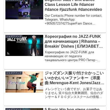
Class Lesson Life #dancer
#dance #jazzfunk #dancevideo
Our Contacts:Phone number for contact,
Telegram, WhatsApp:
+905057237427SuperFam Dance
Community | Hip-Hop, Jazz-Funk, A...
Хореография по JAZZ-FUNK
ジャズファンク
для начинающих | Rihanna –
Breakin’ Dishes | ЕЛИЗАВЕТА
ЩЕРБАКОВА
Хореография по JAZZ-FUNK для
начинающих от педагога
танцевального центра PRO Питер -
Елизаветы Щербаковой.Материал
подой...
ジャズダンス振り付け☆かっこい
ジャズファンク
い×かわいい×ファンキー（洋楽
曲:Merengue-Kent Jones/Jazz
Funk Dance）～ＦＤＣ仙台ダン
メレンゲという曲ですが、お菓子ではあ
ススクール・おしゃれメレンゲ編
りません 笑※仙台大衆舞踊団、仙台のダ
ンサー＆ＦＤＣダンススクールの情報
は、「ヒゲーニョのブログ」へ ≫（本
日のダンスデータ：ジャズダンス×ちょい
ハウス）
5 Basic Hip hop steps combo
ジャズファンク