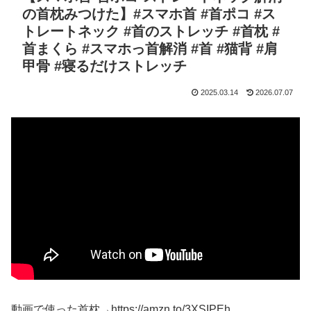
の首枕みつけた】#スマホ首 #首ポコ #ス
トレートネック #首のストレッチ #首枕 #
首まくら #スマホっ首解消 #首 #猫背 #肩
甲骨 #寝るだけストレッチ
2025.03.14
2026.07.07
動画で使った首枕→https://amzn.to/3XSIPEh