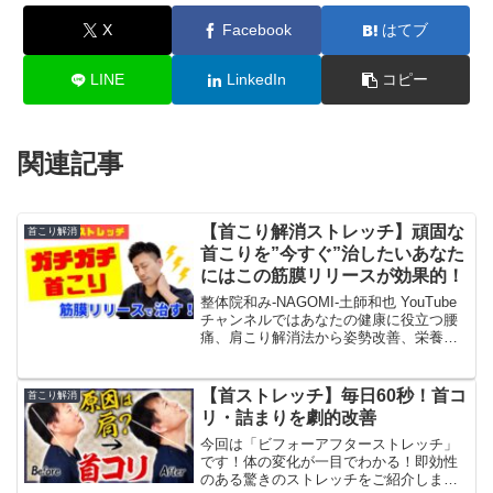
X
Facebook
はてブ
LINE
LinkedIn
コピー
関連記事
【首こり解消ストレッチ】頑固な
首こり解消
首こりを”今すぐ”治したいあなた
にはこの筋膜リリースが効果的！
整体院和み-NAGOMI-土師和也 YouTube
チャンネルではあなたの健康に役立つ腰
痛、肩こり解消法から姿勢改善、栄養、
ダイエットに関する情報を中心に投稿
し、あなたの健康寿命を延ばす「きっか
け」になる動画を提供していきます。▷
【首ストレッチ】毎日60秒！首コ
首こり解消
本日のテーマ...
リ・詰まりを劇的改善
今回は「ビフォーアフターストレッチ」
です！体の変化が一目でわかる！即効性
のある驚きのストレッチをご紹介しま