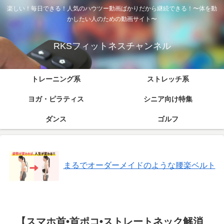
楽しい！毎日できる！人気のハウツー動画ばかりだから継続できる！〜体を動
かしたい人のための動画サイト〜
RKSフィットネスチャンネル
トレーニング系
ストレッチ系
ヨガ・ピラティス
シニア向け特集
ダンス
ゴルフ
まるでオーダーメイドのような腰楽ベルト
【スマホ首•首ポコ•ストレートネック解消