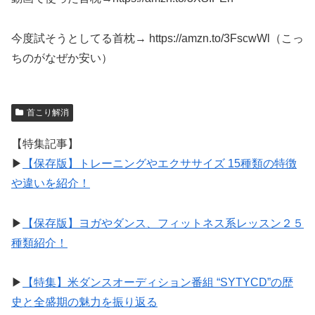
今度試そうとしてる首枕→ https://amzn.to/3FscwWl（こっ
ちのがなぜか安い）
首こり解消
【特集記事】
▶︎
【保存版】トレーニングやエクササイズ 15種類の特徴
や違いを紹介！
▶︎
【保存版】ヨガやダンス、フィットネス系レッスン２５
種類紹介！
▶︎
【特集】米ダンスオーディション番組 “SYTYCD”の歴
史と全盛期の魅力を振り返る