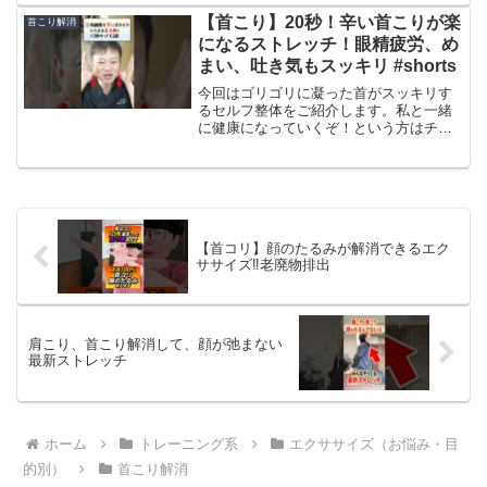
【首こり】20秒！辛い首こりが楽
首こり解消
になるストレッチ！眼精疲労、め
まい、吐き気もスッキリ #shorts
今回はゴリゴリに凝った首がスッキリす
るセルフ整体をご紹介します。私と一緒
に健康になっていくぞ！という方はチャ
ンネル登録お願いします！！【注意事
項】セルフ整体の効果には個人差があり
ます。自己責任のもと無理のない範囲で
実施しましょう。また、万一...
【首コリ】顔のたるみが解消できるエク
ササイズ‼️老廃物排出
肩こり、首こり解消して、顔が弛まない
最新ストレッチ
ホーム
トレーニング系
エクササイズ（お悩み・目
的別）
首こり解消