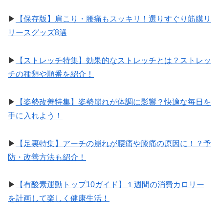
▶︎
【保存版】肩こり・腰痛もスッキリ！選りすぐり筋膜リ
リースグッズ8選
▶︎
【ストレッチ特集】効果的なストレッチとは？ストレッ
チの種類や順番を紹介！
▶︎
【姿勢改善特集】姿勢崩れが体調に影響？快適な毎日を
手に入れよう！
▶︎
【足裏特集】アーチの崩れが腰痛や膝痛の原因に！？予
防・改善方法も紹介！
▶︎
【有酸素運動トップ10ガイド】１週間の消費カロリー
を計画して楽しく健康生活！