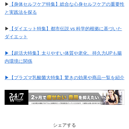
▶︎
【身体セルフケア特集】総合な心身セルフケアの重要性
と実践法を探る
▶︎
【ダイエット特集】都市伝説 vs 科学的根拠に基づいた
ダイエット
▶︎【超活大特集】太りやすい体質や老化、持久力UPも腸
内環境に関係
▶︎【プラズマ乳酸菌大特集】驚きの効果や商品一覧を紹介
シェアする