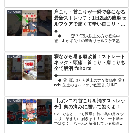
す。今日は「首こり」を改善するストレ
ッチ！🔥腰痛・肩こり駆け込み寺【出演
者大募集】🔥YouTubeチャンネル「腰
肩こり・首こりが一瞬で楽になる
首こり解消
痛・肩こり駆け込み寺」...
最新ストレッチ：1日2回の簡単セ
ルフケアで痛くて辛い首コリ・肩
コリを治す方法
◆━━━━━━━━━━━━━━━━━
━◆ 🏆 2.5万人以上の方が登録中
🏆 ⬇️ かず先生の若返りセルフケア塾公
式LINE
⬇️◆━━━━━━━━━━━━━━━━━
━◆🏆⬇️無料LINE登録で有料級特典100個
寝ながら巻き肩改善！ストレート
首こり解消
⬇️🏆✅腰痛解消動画7本...
ネック・頭痛・首こり・肩こりも
全て解消 #shorts
◆━━━━━━━━━━━━━━━━━
━◆ 🏆 累計3万人以上の方が登録中 🏆⬇︎
nobu先生のセルフケア教室公式LINE
⬇︎◆━━━━━━━━━━━━━━━━
━━◆⬇︎🏆無料LINE登録で有料級特典 🏆
⬇︎✅『あなた専用のケア方法が今す...
【ガンコな首こりを消すストレッ
首こり解消
チ】奥の痛みに届いて効くよ！
いつでもどこでも簡単に首の奥の痛みや
コリ、詰まりに届きます！ショート動画
ではなく、ちゃんと解説している動画は
コチラです。#首こり #首痛 #詰まり #ス
トレッチ #shorts