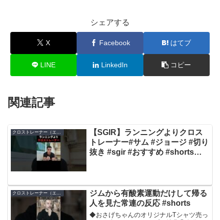
シェアする
X
Facebook
はてブ
LINE
LinkedIn
コピー
関連記事
【SGIR】ランニングよりクロス
クロストレーナー（エリプティカルマシン）
トレーナー#サム #ジョージ #切り
抜き #sgir #おすすめ #shorts
#short #iherb #サプリメント #筋
トレ #有酸素運動 #男磨きハウス
ジムから有酸素運動だけして帰る
クロストレーナー（エリプティカルマシン）
人を見た常連の反応 #shorts
◆おさげちゃんのオリジナルTシャツ売っ