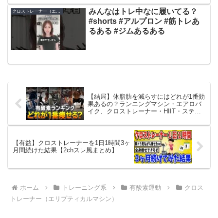
みんなはトレ中なに履いてる？
クロストレーナー（エリプティカルマシン）
#shorts #アルプロン #筋トレあ
るある #ジムあるある
【結局】体脂肪を減らすにはどれが1番効
果あるの？ランニングマシン・エアロバ
イク、クロストレーナー・HIIT・ステッ
プマシン|ダイエット
【有益】クロストレーナーを1日1時間3ヶ
月間続けた結果【2chスレ風まとめ】
ホーム
トレーニング系
有酸素運動
クロス
トレーナー（エリプティカルマシン）