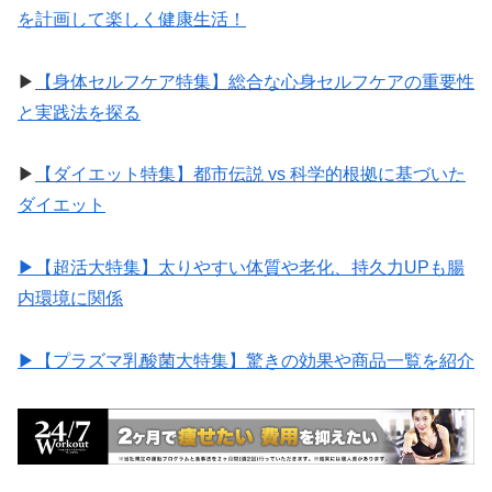
を計画して楽しく健康生活！
▶︎
【身体セルフケア特集】総合な心身セルフケアの重要性
と実践法を探る
▶︎
【ダイエット特集】都市伝説 vs 科学的根拠に基づいた
ダイエット
▶︎【超活大特集】太りやすい体質や老化、持久力UPも腸
内環境に関係
▶︎【プラズマ乳酸菌大特集】驚きの効果や商品一覧を紹介