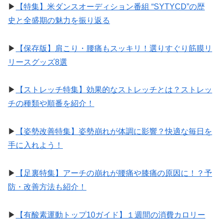
▶︎
【特集】米ダンスオーディション番組 “SYTYCD”の歴
史と全盛期の魅力を振り返る
▶︎
【保存版】肩こり・腰痛もスッキリ！選りすぐり筋膜リ
リースグッズ8選
▶︎
【ストレッチ特集】効果的なストレッチとは？ストレッ
チの種類や順番を紹介！
▶︎
【姿勢改善特集】姿勢崩れが体調に影響？快適な毎日を
手に入れよう！
▶︎
【足裏特集】アーチの崩れが腰痛や膝痛の原因に！？予
防・改善方法も紹介！
▶︎
【有酸素運動トップ10ガイド】１週間の消費カロリー