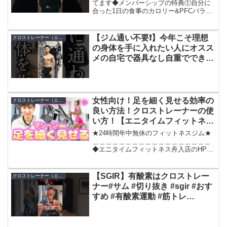
てます◆メンバーシップの特典①自分に
合った1日の食事のカロリー&PFCバラン
スが分かる②体重・食事・トレーニング
記録用のスプレッドシートをもらえる③
メンバー限定の動画を視聴できる④メン
【ジム通い不要❗️】今年こそ理想
クロストレーナー（エリプティカルマシン）
バー限定の生放送で...
の身体を手に入れたい人にオスス
メの自宅で器具なし自重でできる
全身トレーニング10選 #自重トレ
ーニング #カリステニクス #モチ
ベーション #ダイエット #継続は
力なり
女性向け！足を細く見せる効率の
クロストレーナー（エリプティカルマシン）
良い方法！クロストレーナーの使
い方！【エニタイムフィットネス
広島五日市店】
★24時間年中無休のフィットネスジム★
＿＿＿＿＿＿＿＿＿＿＿＿＿＿＿＿＿＿
◆エニタイムフィットネス舟入店のHPは
こちら〒730-0847広島県広島市中区舟入
南4-20-16 3F【広島電鉄「舟入南町」よ
り徒歩５分】お問い合わせ：082-94...
【SGIR】有酸素はクロストレー
クロストレーナー（エリプティカルマシン）
ナー#サム #切り抜き #sgir #おす
すめ #有酸素運動 #筋トレ
#shorts #short #ジョージ #ジム
#ダイエット #サプリメント
#iherb