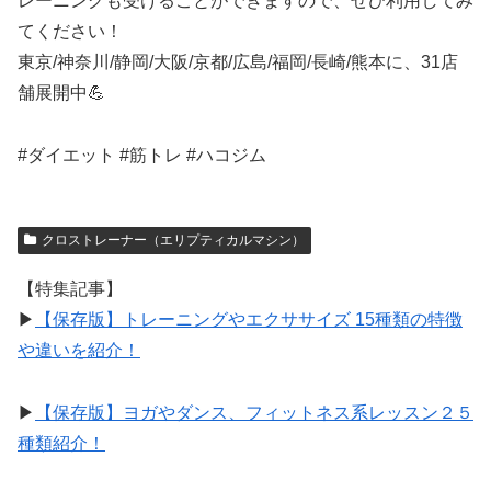
レーニングも受けることができますので、ぜひ利用してみ
てください！
東京/神奈川/静岡/大阪/京都/広島/福岡/長崎/熊本に、31店
舗展開中💪
#ダイエット #筋トレ #ハコジム
クロストレーナー（エリプティカルマシン）
【特集記事】
▶︎
【保存版】トレーニングやエクササイズ 15種類の特徴
や違いを紹介！
▶︎
【保存版】ヨガやダンス、フィットネス系レッスン２５
種類紹介！