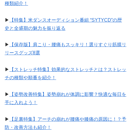
種類紹介！
▶︎
【特集】米ダンスオーディション番組 “SYTYCD”の歴
史と全盛期の魅力を振り返る
▶︎
【保存版】肩こり・腰痛もスッキリ！選りすぐり筋膜リ
リースグッズ8選
▶︎
【ストレッチ特集】効果的なストレッチとは？ストレッ
チの種類や順番を紹介！
▶︎
【姿勢改善特集】姿勢崩れが体調に影響？快適な毎日を
手に入れよう！
▶︎
【足裏特集】アーチの崩れが腰痛や膝痛の原因に！？予
防・改善方法も紹介！