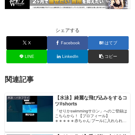
シェアする
X
Facebook
はてブ
LINE
LinkedIn
コピー
関連記事
【水泳】綺麗な飛び込みをするコ
水泳 - バタフライ
ツ#shorts
「せりかswimmingサロン」へのご登録は
こちらから！【プロフィール】
🔹🔹🔹🔹🔹赤ちゃん:プールに入れられる
幼少期:とにかく泳ぎ泳ぎ泳ぎまくる小学
生:地元の選手コースに所属→イトマンス