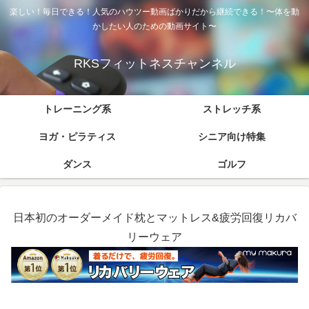
楽しい！毎日できる！人気のハウツー動画ばかりだから継続できる！〜体を動
かしたい人のための動画サイト〜
RKSフィットネスチャンネル
トレーニング系
ストレッチ系
ヨガ・ピラティス
シニア向け特集
ダンス
ゴルフ
日本初のオーダーメイド枕とマットレス&疲労回復リカバ
リーウェア