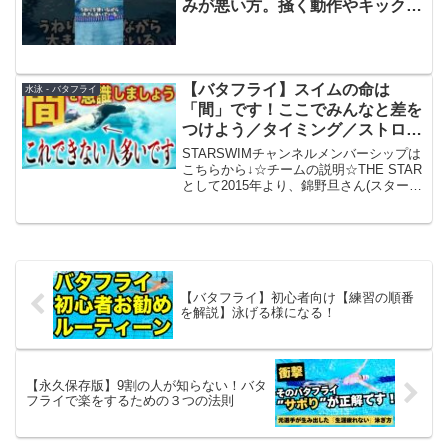
みが悪い方。掻く動作やキックの
タイミングなど確認しましょ
う！！#水泳#バタフライ#スイミ
ング#swimming
【バタフライ】スイムの命は
水泳 - バタフライ
「間」です！ここでみんなと差を
つけよう／タイミング／ストロー
ク／第一キック／第二キック
STARSWIMチャンネルメンバーシップは
#224
こちらから↓☆チームの説明☆THE STAR
として2015年より、錦野旦さん(スター)
を主力メンバーとしてマスターズ水泳に
参戦‼️2016年より水泳を中心としてライフ
スタイルの向上をサポート、水泳の...
【バタフライ】初心者向け【練習の順番
を解説】泳げる様になる！
【永久保存版】9割の人が知らない！バタ
フライで楽をするための３つの法則