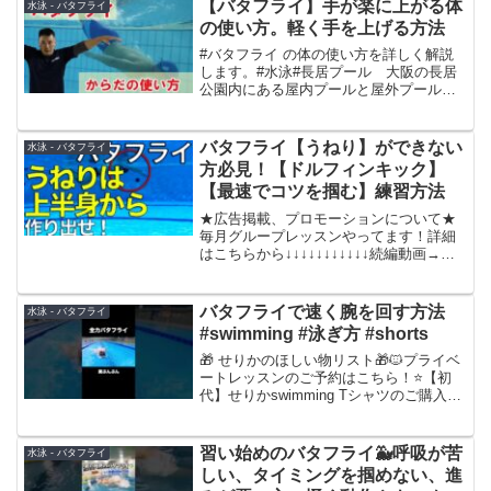
イミングへ中学•高校生:水泳部所属。専門
【バタフライ】手が楽に上がる体
水泳 - バタフライ
はバタフライ。...
の使い方。軽く手を上げる方法
#バタフライ の体の使い方を詳しく解説
します。#水泳#長居プール 大阪の長居
公園内にある屋内プールと屋外プール
（夏季限定）のある施設です。２０２３
年８月から２０２４年３月まで改修工事
により休館中です。【ホームページ】
バタフライ【うねり】ができない
水泳 - バタフライ
【Instagram】【...
方必見！【ドルフィンキック】
【最速でコツを掴む】練習方法
★広告掲載、プロモーションについて★
毎月グループレッスンやってます！詳細
はこちらから↓↓↓↓↓↓↓↓↓↓↓続編動画→う
ねりは上半身から★るいと一緒に週三回
トレーニング！習慣化から上達を目指
す！！オンライン水泳教室はこちらか
バタフライで速く腕を回す方法
水泳 - バタフライ
ら！↓↓↓↓↓↓↓...
#swimming #泳ぎ方 #shorts
🎁 せりかのほしい物リスト🎁🐱プライベ
ートレッスンのご予約はこちら！⭐️【初
代】せりかswimming Tシャツのご購入は
こちらから！ ⭐️メンバーシップ「せりか
swimmingサロン」へのご登録はこちらか
ら！ 🐬せりかswimming公式...
習い始めのバタフライ🐳呼吸が苦
水泳 - バタフライ
しい、タイミングを掴めない、進