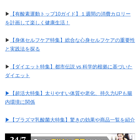
▶︎
【有酸素運動トップ10ガイド】１週間の消費カロリー
を計画して楽しく健康生活！
▶︎
【身体セルフケア特集】総合な心身セルフケアの重要性
と実践法を探る
▶︎
【ダイエット特集】都市伝説 vs 科学的根拠に基づいた
ダイエット
▶︎【超活大特集】太りやすい体質や老化、持久力UPも腸
内環境に関係
▶︎【プラズマ乳酸菌大特集】驚きの効果や商品一覧を紹介