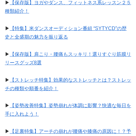
▶︎
【保存版】ヨガやダンス、フィットネス系レッスン２５
種類紹介！
▶︎
【特集】米ダンスオーディション番組 “SYTYCD”の歴
史と全盛期の魅力を振り返る
▶︎
【保存版】肩こり・腰痛もスッキリ！選りすぐり筋膜リ
リースグッズ8選
▶︎
【ストレッチ特集】効果的なストレッチとは？ストレッ
チの種類や順番を紹介！
▶︎
【姿勢改善特集】姿勢崩れが体調に影響？快適な毎日を
手に入れよう！
▶︎
【足裏特集】アーチの崩れが腰痛や膝痛の原因に！？予