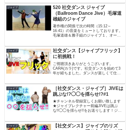
520 社交ダンス ジャイブ
ジャイブ
（Ballroom Dance Jive）毛塚道
雄組のジャイブ
著作権の関係で次の時間（15:12～
16:41）の音楽をミュートしております。
毛塚道雄＆雅子組のジャイブ１、オープ
ニングミニデモ２、アマルガメーショ
ン、フィガー名表示３、アマルガメーシ
ョン４、第２グループのスロー再生５、
社交ダンス【ジャイブフリック】
ジャイブ
第２グループをカウン...
に初挑戦！
ご視聴頂きありがとうございます。
CARA(カラ)です。社交ダンスを始めて3
年が経ちました。ダンスが楽しくて仕方
がありません！ダンス成長日記やチャレ
ンジ日記をアップしています。【ジャイ
ブに初挑戦！】【軽やかに足を上げるポ
［社交ダンス・ジャイブ］JIVEは
ジャイブ
イント！教えてもらいま...
跳ぶな!?◯◯を揺らせ!?#1
★チャンネル登録宜しくお願い致します
★ジャイブレクチャー前編JIVEは跳ぶ
な!!◯◯を揺らせ!!をお送りします！ジャ
イブを跳んで軽く魅せようとしている人
いませんか！？それ全く効果ないですか
ら！！そしてジャイブはリード＆フォロ
【社交ダンス】ジャイブのリズ
ジャイブ
ーが面白く練習し...