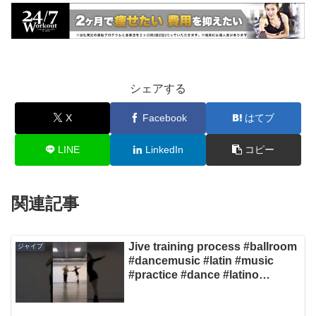
シェアする
X
Facebook
はてブ
LINE
LinkedIn
コピー
関連記事
Jive training process #ballroom
ジャイブ
#dancemusic #latin #music
#practice #dance #latino
#dancer #st