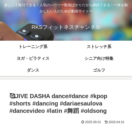
楽しい！毎日できる！人気のハウツー動画ばかりだから継続できる！〜体を動
かしたい人のための動画サイト〜
RKSフィットネスチャンネル
トレーニング系
ストレッチ系
ヨガ・ピラティス
シニア向け特集
ダンス
ゴルフ
🥰JIVE DASHA dance#dance #kpop
#shorts #dancing #dariaesaulova
#dancevideo #latin #舞蹈 #oldsong
2025.09.01
2026.04.01