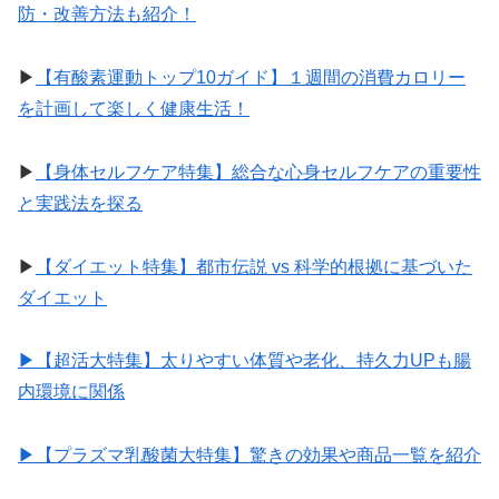
防・改善方法も紹介！
▶︎
【有酸素運動トップ10ガイド】１週間の消費カロリー
を計画して楽しく健康生活！
▶︎
【身体セルフケア特集】総合な心身セルフケアの重要性
と実践法を探る
▶︎
【ダイエット特集】都市伝説 vs 科学的根拠に基づいた
ダイエット
▶︎【超活大特集】太りやすい体質や老化、持久力UPも腸
内環境に関係
▶︎【プラズマ乳酸菌大特集】驚きの効果や商品一覧を紹介