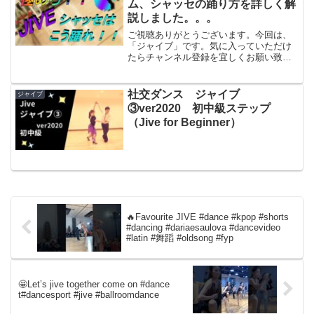
ム、シャッセの踊り方を詳しく解
説しました。。。
ご視聴ありがとうございます。今回は、
「ジャイブ」です。気に入っていただけ
たらチャンネル登録を宜しくお願い致し
ます。グッド！！ボタンも是非よろしく
お願いいたします。登録はコチラ↓↓↓スタ
ジオＨＰコチラ↓↓↓●動画素材サイト「え
社交ダンス ジャイブ
ジャイブ
ふすと f-st...
③ver2020 初中級ステップ
（Jive for Beginner）
🔥Favourite JIVE #dance #kpop #shorts
#dancing #dariaesaulova #dancevideo
#latin #舞蹈 #oldsong #fyp
🤩Let’s jive together come on #dance
t#dancesport #jive #ballroomdance