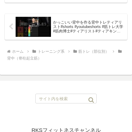
フト6．バックスクイーズ7．スノーエン
ジェルホールド音楽：JPB - High Jim Y...
かっこいい背中を作る背中トレティアリ
スト#shorts #youtubeshorts #筋トレ大学
#筋肉博士#ティアリスト#ティアキン
#tierlist #背中トレ#山本義徳
ホーム
トレーニング系
筋トレ（部位別）
背中（脊柱起立筋）
RKSフィットネスチャンネル