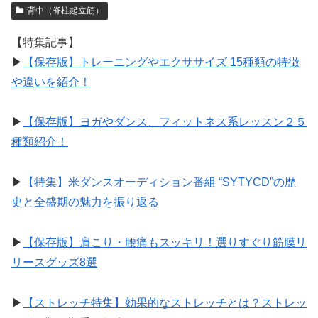
背中（脊柱起立筋）
【特集記事】
▶︎
【保存版】トレーニングやエクササイズ 15種類の特徴
や違いを紹介！
▶︎
【保存版】ヨガやダンス、フィットネス系レッスン２５
種類紹介！
▶︎
【特集】米ダンスオーディション番組 “SYTYCD”の歴
史と全盛期の魅力を振り返る
▶︎
【保存版】肩こり・腰痛もスッキリ！選りすぐり筋膜リ
リースグッズ8選
▶︎
【ストレッチ特集】効果的なストレッチとは？ストレッ