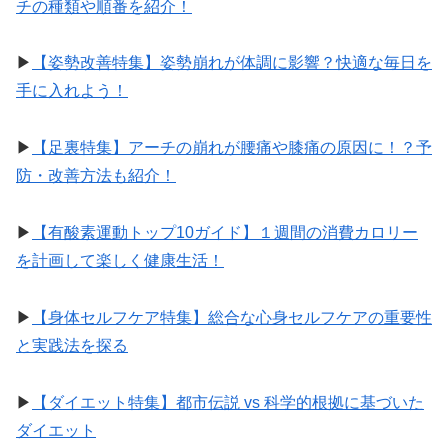
チの種類や順番を紹介！
▶︎
【姿勢改善特集】姿勢崩れが体調に影響？快適な毎日を
手に入れよう！
▶︎
【足裏特集】アーチの崩れが腰痛や膝痛の原因に！？予
防・改善方法も紹介！
▶︎
【有酸素運動トップ10ガイド】１週間の消費カロリー
を計画して楽しく健康生活！
▶︎
【身体セルフケア特集】総合な心身セルフケアの重要性
と実践法を探る
▶︎
【ダイエット特集】都市伝説 vs 科学的根拠に基づいた
ダイエット