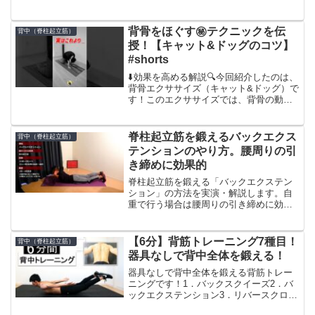
なる場合があります。----------------------------
----「VALXプロテイン」は全8フレーバ
ー！まるでデ...
背骨をほぐす㊙️テクニックを伝
背中（脊柱起立筋）
授！【キャット&ドッグのコツ】
#shorts
⬇️効果を高める解説🔍今回紹介したのは、
背骨エクササイズ（キャット&ドッグ）で
す！このエクササイズでは、背骨の動き
を大きく出すことができます⭕️その結
果、背中痩せや姿勢の改善、背骨周囲を
動かすことで自律神経への良い働きかけ
脊柱起立筋を鍛えるバックエクス
背中（脊柱起立筋）
も期待できます。詳...
テンションのやり方。腰周りの引
き締めに効果的
脊柱起立筋を鍛える「バックエクステン
ション」の方法を実演・解説します。自
重で行う場合は腰周りの引き締めに効果
的な種目となります。そのため、筋肥大
というよりも引き締める目的で実践する
とよいでしょう。筋トレTV公式サイト ：
【6分】背筋トレーニング7種目！
背中（脊柱起立筋）
器具なしで背中全体を鍛える！
器具なしで背中全体を鍛える背筋トレー
ニングです！1．バックスクイーズ2．バ
ックエクステンション3．リバースクロス
クランチ4．フロッグリフト5．ヒップリ