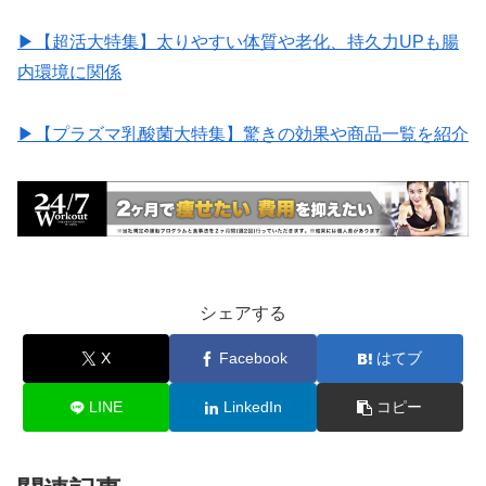
▶︎【超活大特集】太りやすい体質や老化、持久力UPも腸
内環境に関係
▶︎【プラズマ乳酸菌大特集】驚きの効果や商品一覧を紹介
シェアする
X
Facebook
はてブ
LINE
LinkedIn
コピー