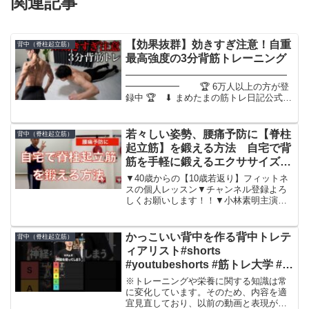
関連記事
【効果抜群】効きすぎ注意！自重
背中（脊柱起立筋）
最高強度の3分背筋トレーニング
━━━━━━━━━━━━━━━━━━
━━━━━━ 🏆 6万人以上の方が登
録中 🏆 ⬇︎ まめたまの筋トレ日記公式
LINE
⬇︎━━━━━━━━━━━━━━━━━━━━━━━━■無料
LINE登録で有料級の超豪華特典194選＋
若々しい姿勢、腰痛予防に【脊柱
背中（脊柱起立筋）
簡単カロリー計...
起立筋】を鍛える方法 自宅で背
筋を手軽に鍛えるエクササイズと
は？
▼40歳からの【10歳若返り】フィットネ
スの個人レッスン▼チャンネル登録よろ
しくお願いします！！▼小林素明主演、
監修のフィットネスDVD小林素明
&i=dvd&ref=dp_byline_sr_dvd_1▼運動指
導に自信がつく！ゼロから始める...
かっこいい背中を作る背中トレテ
背中（脊柱起立筋）
ィアリスト#shorts
#youtubeshorts #筋トレ大学 #筋
肉博士#ティアリスト#ティアキン
※トレーニングや栄養に関する知識は常
#tierlist #背中トレ#山本義徳
に変化しています。そのため、内容を適
宜見直しており、以前の動画と表現が異