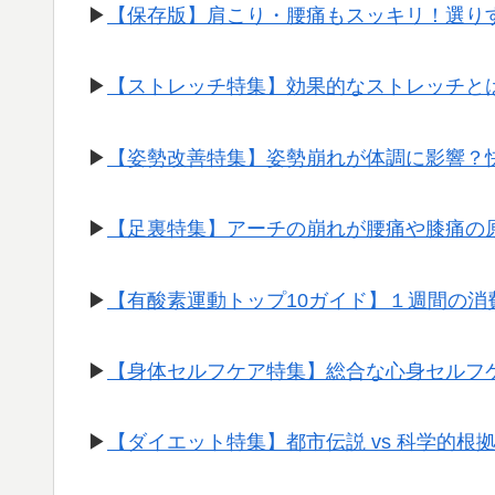
▶︎
【保存版】肩こり・腰痛もスッキリ！選り
▶︎
【ストレッチ特集】効果的なストレッチと
▶︎
【姿勢改善特集】姿勢崩れが体調に影響？
▶︎
【足裏特集】アーチの崩れが腰痛や膝痛の
▶︎
【有酸素運動トップ10ガイド】１週間の
▶︎
【身体セルフケア特集】総合な心身セルフ
▶︎
【ダイエット特集】都市伝説 vs 科学的根