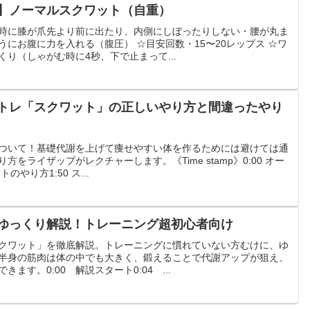
】ノーマルスクワット（自重）
時に膝が爪先より前に出たり、内側にしぼったりしない・腰が丸ま
にお腹に力を入れる（腹圧） ☆目安回数・15〜20レップス ☆ワ
り（しゃがむ時に4秒、下で止まって...
トレ「スクワット」の正しいやり方と間違ったやり
ついて！基礎代謝を上げて痩せやすい体を作るためには避けては通
をライザップがレクチャーします。《Time stamp》0:00 オー
のやり方1:50 ス...
ゆっくり解説！トレーニング超初心者向け
クワット」を徹底解説。トレーニングに慣れていない方むけに、ゆ
半身の筋肉は体の中でも大きく、鍛えることで代謝アップが狙え、
ます。0:00 解説スタート0:04 ...