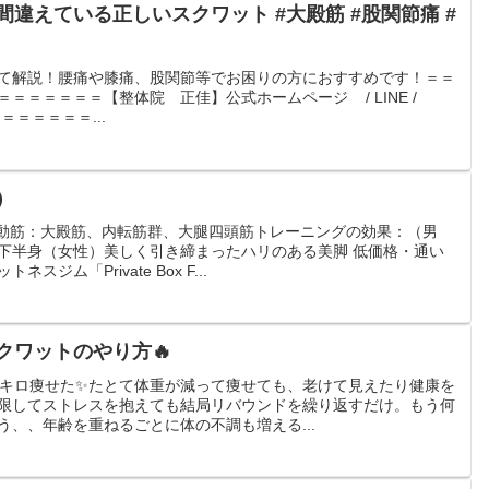
えている正しいスクワット #大殿筋 #股関節痛 #
て解説！腰痛や膝痛、股関節等でお困りの方におすすめです！＝＝
＝＝＝＝＝＝【整体院 正佳】公式ホームページ / LINE /
＝＝＝＝＝＝＝...
）
ト主動筋：大殿筋、内転筋群、大腿四頭筋トレーニングの効果：（男
下半身（女性）美しく引き締まったハリのある美脚 低価格・通い
ジム「Private Box F...
クワットのやり方🔥
6キロ痩せた✨たとて体重が減って痩せても、老けて見えたり健康を
限してストレスを抱えても結局リバウンドを繰り返すだけ。もう何
、、年齢を重ねるごとに体の不調も増える...