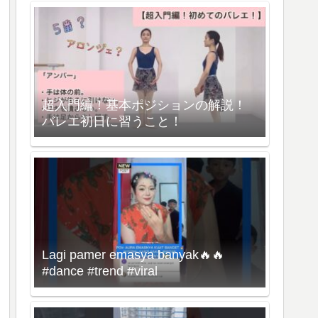
超入門編！基本ポジションの解説！
バレエ初日に習うこと！
Lagi pamer emasya banyak🔥🔥
#dance #trend #viral