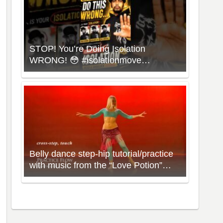
STOP! You’re Doing Isolation
WRONG! 😳 #isolationmove
#animationdance #poppingdance
#roboticsdance
Belly dance step-hip tutorial/practice
with music from the “Love Potion”
Workout with Neon