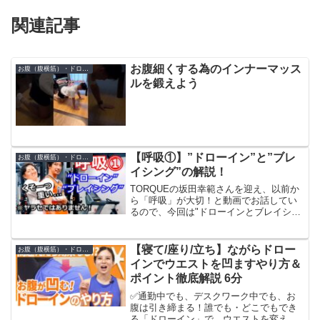
関連記事
お腹細くする為のインナーマッス
お腹（腹横筋）・ドローイン
ルを鍛えよう
【呼吸①】”ドローイン”と”ブレ
お腹（腹横筋）・ドローイン
イシング”の解説！
TORQUEの坂田幸範さんを迎え、以前か
ら「呼吸」が大切！と動画でお話してい
るので、今回は"ドローインとブレイシン
グ"について解説していきます！呼吸１つ
で、腰痛持ちの人からアスリートまで幅
広く効果が得られますので、是非参考に
【寝て/座り/立ち】ながらドロー
お腹（腹横筋）・ドローイン
してみて下さい。...
インでウエストを凹ますやり方＆
ポイント徹底解説 6分
✅通勤中でも、デスクワーク中でも、お
腹は引き締まる！誰でも・どこでもでき
る「ドローイン」で、ウエストを変えま