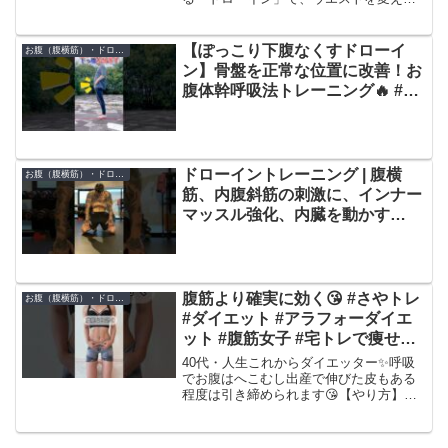
しょう。今回は、やり方の基本から注意
点、意外と知られていない「正しく効か
せる呼吸法」まで徹底解説！✔ぽっこり
【ぽっこり下腹なくすドローイ
お腹（腹横筋）・ドローイン
お腹がスッキリ✔姿勢が自...
ン】骨盤を正常な位置に改善！お
腹体幹呼吸法トレーニング🔥 #ダ
イエット #脂肪燃焼 #痩せる運動
ドローイントレーニング | 腹横
お腹（腹横筋）・ドローイン
筋、内腹斜筋の刺激に、インナー
マッスル強化、内臓を動かす
#shorts
腹筋より確実に効く😘 #さやトレ
お腹（腹横筋）・ドローイン
#ダイエット #アラフォーダイエ
ット #腹筋女子 #宅トレで痩せる
#垢抜けボディメイク #お腹痩せ #
40代・人生これからダイエッター✨呼吸
ドローイング #くびれ作り
でお腹はへこむし出産で伸びた皮もある
程度は引き締められます😘【やり方】・
お腹を膨らませながら鼻から息を吸う・
肋骨を締め、口から息を吐き切りながら
お腹をへこませる・お腹が凹んだまま呼