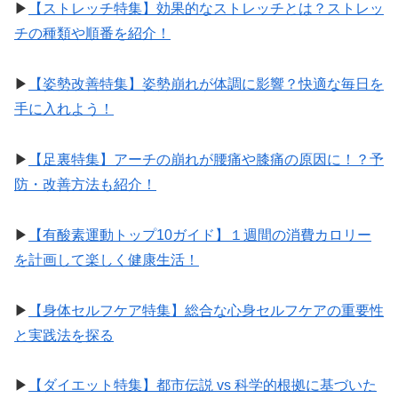
▶︎
【ストレッチ特集】効果的なストレッチとは？ストレッ
チの種類や順番を紹介！
▶︎
【姿勢改善特集】姿勢崩れが体調に影響？快適な毎日を
手に入れよう！
▶︎
【足裏特集】アーチの崩れが腰痛や膝痛の原因に！？予
防・改善方法も紹介！
▶︎
【有酸素運動トップ10ガイド】１週間の消費カロリー
を計画して楽しく健康生活！
▶︎
【身体セルフケア特集】総合な心身セルフケアの重要性
と実践法を探る
▶︎
【ダイエット特集】都市伝説 vs 科学的根拠に基づいた