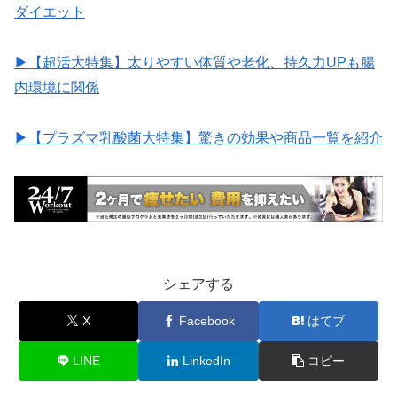
ダイエット
▶︎【超活大特集】太りやすい体質や老化、持久力UPも腸
内環境に関係
▶︎【プラズマ乳酸菌大特集】驚きの効果や商品一覧を紹介
シェアする
X
Facebook
はてブ
LINE
LinkedIn
コピー