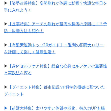
▶︎
【姿勢改善特集】姿勢崩れが体調に影響？快適な毎日を
手に入れよう！
▶︎
【足裏特集】アーチの崩れが腰痛や膝痛の原因に！？予
防・改善方法も紹介！
▶︎
【有酸素運動トップ10ガイド】１週間の消費カロリー
を計画して楽しく健康生活！
▶︎
【身体セルフケア特集】総合な心身セルフケアの重要性
と実践法を探る
▶︎
【ダイエット特集】都市伝説 vs 科学的根拠に基づいた
ダイエット
▶︎【超活大特集】太りやすい体質や老化、持久力UPも腸