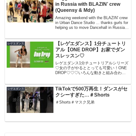
in Russia with BLAZIN’ crew
(Queensy & Mdy)
Amazing weekend with the BLAZIN' crew
in Urban Dance Studio ... thanks gurls for
helping us to move Dancehall in Russia
...
【レゲエダンス】1分チュートリ
レゲエダンス
アル【ONE DROP】お家でダン
スレッスン♡
レゲエダンス1分チュートリアルシリーズ
♡女の子がやるととっても可愛い！ONE
DROP♡♡♡いろんな動きと組み合わせ
て、アレンジしやすいのもONE DROPの
良いところだと思います☆（ベースはア
フリカのダンスが発祥と言われていま
TikTokで500万再生！ダンスがセ
レゲエダンス
す）是非おう...
クシーすぎた…＃Shorts
＃Shorts＃マスク兄弟