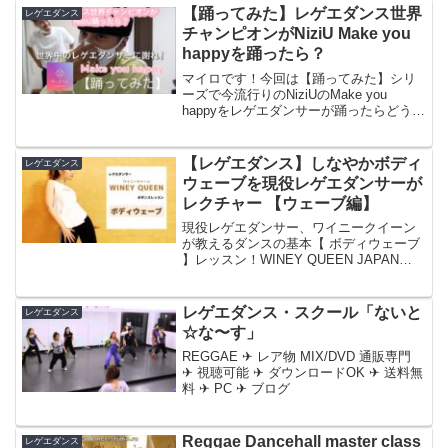
【踊ってみた】レゲエダンス世界
レゲエダンス
チャンピオンがNiziU Make you
happyを踊ったら？
マイロです！今回は【踊ってみた】シリ
ーズで今流行りのNiziUのMake you
happyをレゲエダンサーが踊ったらどうな
るのか？を検証🔥前回も一緒に踊ったス
ポーツメンと！スポーツメン
TwitterInstagram-----------...
【レゲエダンス】しなやかボディ
レゲエダンス
ウェーブを現役レゲエダンサーが
レクチャー 【ウェーブ編】
現役レゲエダンサー、ワイニークイーン
が教えるダンスの基本【 ボディウェーブ
】レッスン！WINEY QUEEN JAPAN
2016 優勝YURI がレクチャーするウェー
ブ！・ウェーブが上手になりたい・クラ
ブででかっこよく踊りたい・しなやか...
レゲエダンス・スクール「ないと
レゲエダンス
☆な〜す」
REGGAE ✈ レア物 MIX/DVD 通販専門
✈ 視聴可能 ✈ ダウンロードOK ✈ 送料無
料 ✈ PC ✈ ブログ
Reggae Dancehall master class
レゲエダンス