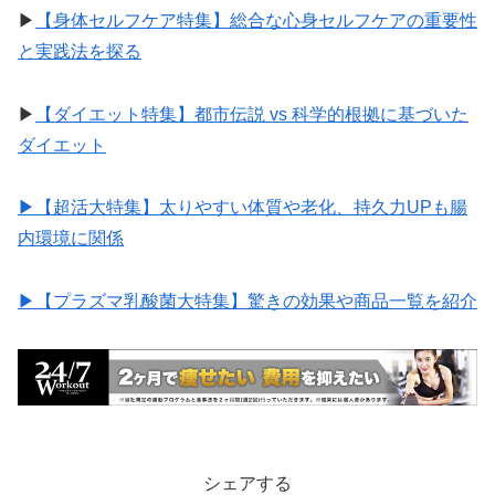
▶︎
【身体セルフケア特集】総合な心身セルフケアの重要性
と実践法を探る
▶︎
【ダイエット特集】都市伝説 vs 科学的根拠に基づいた
ダイエット
▶︎【超活大特集】太りやすい体質や老化、持久力UPも腸
内環境に関係
▶︎【プラズマ乳酸菌大特集】驚きの効果や商品一覧を紹介
シェアする