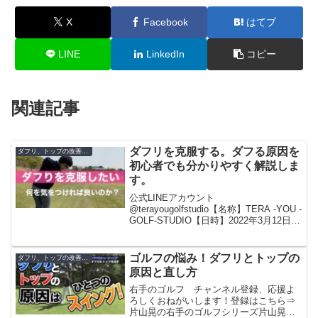
X
Facebook
はてブ
LINE
LinkedIn
コピー
関連記事
ダフリを克服する。ダフる原因を
ダフリ、トップの改善方法
初心者でも分かりやすく解説しま
す。
公式LINEアカウント
@terayougolfstudio【名称】TERA -YOU -
GOLF-STUDIO【日時】2022年3月12日オ
ープン！【場所】東京都港区新橋２丁目
１９−１０ 新橋マリンビルB1Fこの動画
は本気で上手くなりたい人...
ゴルフの悩み！ダフリとトップの
ダフリ、トップの改善方法
原因と直し方
右手のゴルフ チャンネル登録、応援よ
ろしくおねがいします！登録はこちら⇒
片山晃の右手のゴルフシリーズ片山晃の