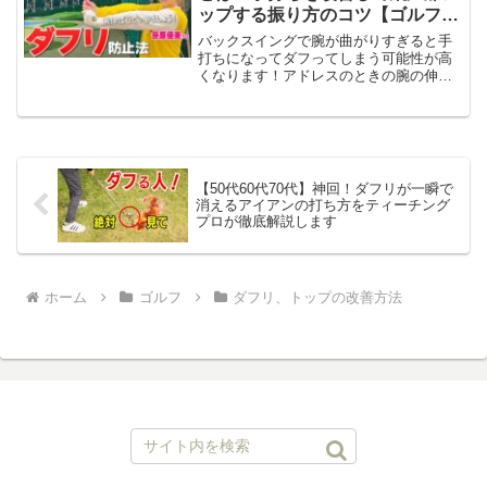
ップする振り方のコツ【ゴルファ
ボ】【笹原優美】
バックスイングで腕が曲がりすぎると手
打ちになってダフってしまう可能性が高
くなります！アドレスのときの腕の伸ば
し具合をあまり変えないまま、テイクバ
ックすることでスイング軌道が大きくな
り飛距離アップするだけでなく、再現性
も高くなります。【動画目...
【50代60代70代】神回！ダフリが一瞬で
消えるアイアンの打ち方をティーチング
プロが徹底解説します
ホーム
ゴルフ
ダフリ、トップの改善方法