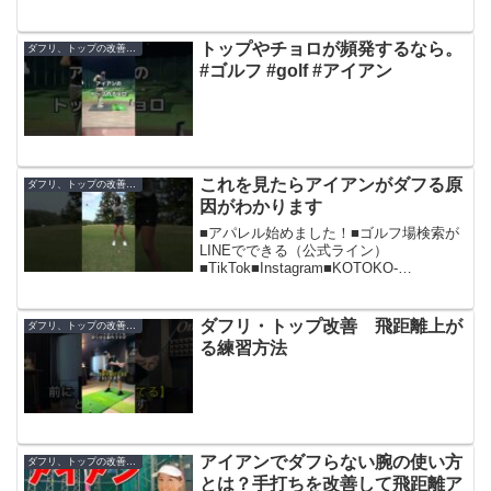
右手のゴルフ！ゴルフスイング、ドライ
バー、ドローボール、飛距離アップ、ア
プローチなどなどゴルフ上達のための動
トップやチョロが頻発するなら。
ダフリ、トップの改善方法
画を公開しています。右手...
#ゴルフ #golf #アイアン
これを見たらアイアンがダフる原
ダフリ、トップの改善方法
因がわかります
■アパレル始めました！■ゴルフ場検索が
LINEでできる（公式ライン）
■TikTok■Instagram■KOTOKO-
Instagram■KONA-Instagram📩お仕事のご
依頼はこちら📩
golf.freaks562@gmail.com...
ダフリ・トップ改善 飛距離上が
ダフリ、トップの改善方法
る練習方法
アイアンでダフらない腕の使い方
ダフリ、トップの改善方法
とは？手打ちを改善して飛距離ア