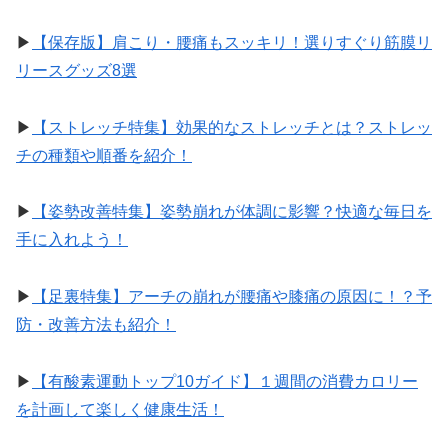
▶︎
【保存版】肩こり・腰痛もスッキリ！選りすぐり筋膜リ
リースグッズ8選
▶︎
【ストレッチ特集】効果的なストレッチとは？ストレッ
チの種類や順番を紹介！
▶︎
【姿勢改善特集】姿勢崩れが体調に影響？快適な毎日を
手に入れよう！
▶︎
【足裏特集】アーチの崩れが腰痛や膝痛の原因に！？予
防・改善方法も紹介！
▶︎
【有酸素運動トップ10ガイド】１週間の消費カロリー
を計画して楽しく健康生活！