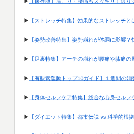
▶︎
【保存版】肩こり・腰痛もスッキリ！選り
▶︎
【ストレッチ特集】効果的なストレッチと
▶︎
【姿勢改善特集】姿勢崩れが体調に影響？
▶︎
【足裏特集】アーチの崩れが腰痛や膝痛の
▶︎
【有酸素運動トップ10ガイド】１週間の
▶︎
【身体セルフケア特集】総合な心身セルフ
▶︎
【ダイエット特集】都市伝説 vs 科学的根