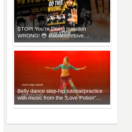
STOP! You’re Doing Isolation
WRONG! 😳 #isolationmove
#animationdance #poppingdance
#roboticsdance
Belly dance step-hip tutorial/practice
with music from the “Love Potion”
Workout with Neon