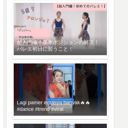
超入門編！基本ポジションの解説！
バレエ初日に習うこと！
Lagi pamer emasya banyak🔥🔥
#dance #trend #viral