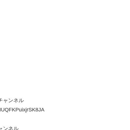
eチャンネル
PMUQFKPuixjrSK8JA
チャンネル