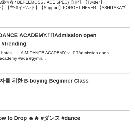
者 / BEFEEMOSS / ACE SPEC)【HP】【Twitter】
】【主催イベント】【Support】FORGET NEVER 【ASHITAKAプ
M DANCE ACADEMY.👉🏻Admission open
 #trending
al batch…....AIM DANCE ACADEMY ✨..👉🏻Admission open…
eacademy #ada #gymn...
 위한 B-boying Beginner Class
o Drop 🔥🔥 #ダンス #dance