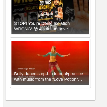
STOP! You’re Doing Isolation
WRONG! 😳 #isolationmove
#animationdance #poppingdance
#roboticsdance
Belly dance step-hip tutorial/practice
with music from the “Love Potion”
Workout with Neon