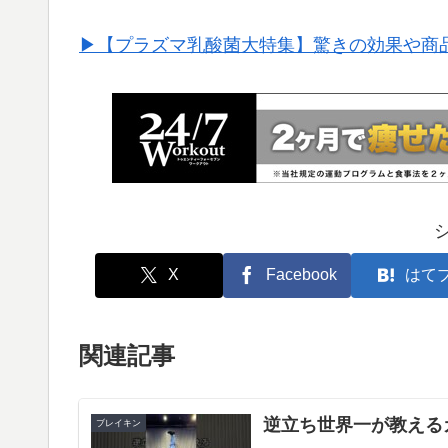
▶︎【プラズマ乳酸菌大特集】驚きの効果や商
X
Facebook
はて
関連記事
逆立ち世界一が教える
ブレイキン