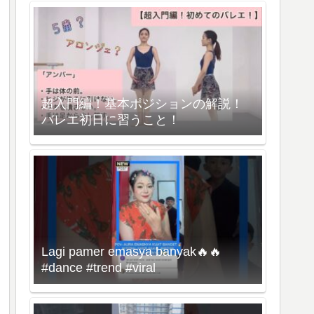
超入門編！基本ポジションの解説！
バレエ初日に習うこと！
Lagi pamer emasya banyak🔥🔥
#dance #trend #viral