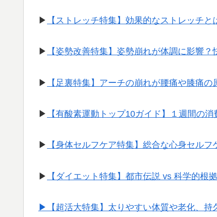
▶︎
【ストレッチ特集】効果的なストレッチと
▶︎
【姿勢改善特集】姿勢崩れが体調に影響？
▶︎
【足裏特集】アーチの崩れが腰痛や膝痛の
▶︎
【有酸素運動トップ10ガイド】１週間の
▶︎
【身体セルフケア特集】総合な心身セルフ
▶︎
【ダイエット特集】都市伝説 vs 科学的根
▶︎【超活大特集】太りやすい体質や老化、持