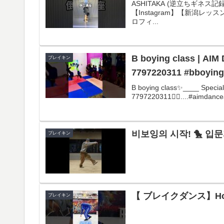
ASHITAKA (逆立ちギネス記録保持
【Instagram】【新潟レッスン
ロフィ...
B boying class | AI
ブレイキン
7797220311 #bboying
B boying class✨____ Speci
7797220311👈🏻....#aimdanc
비보잉의 시작! 🐤 입문자를
ブレイキン
【 ブレイクダンス】How t
ブレイキン