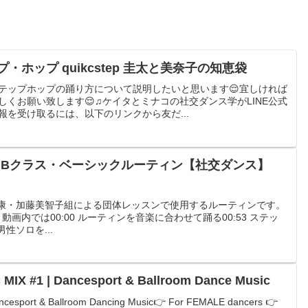
ホップ quikcstep 圭太と美奈子の知恵袋
テップホップの踊り方について説明したいと思います😌宜しければ
くお願い致します😌♫ケイタとミナコの社交ダンス学がLINE公式
を受け取るには、以下のリンクから友だ...
step Bクラス・ベーシックルーティン【社交ダンス】
中孝康・加藤美智子組による団体レッスンで使用するルーティンです。
です。動画内では00:00 ルーティンを音楽に合わせて踊る00:53 ステッ
男性ソロを...
IX #1 | Dancesport & Ballroom Dance Music
ancesport & Ballroom Dancing Music👉 For FEMALE dancers 👉