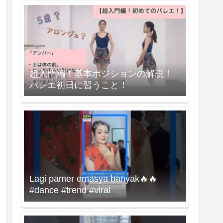
超入門編！基本ポジションの解説！
バレエ初日に習うこと！
Lagi pamer emasya banyak🔥🔥
#dance #trend #viral