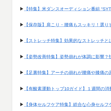
▶︎
【特集】米ダンスオーディション番組 “SY
▶︎
【保存版】肩こり・腰痛もスッキリ！選り
▶︎
【ストレッチ特集】効果的なストレッチと
▶︎
【姿勢改善特集】姿勢崩れが体調に影響？
▶︎
【足裏特集】アーチの崩れが腰痛や膝痛の
▶︎
【有酸素運動トップ10ガイド】１週間の
▶︎
【身体セルフケア特集】総合な心身セルフ