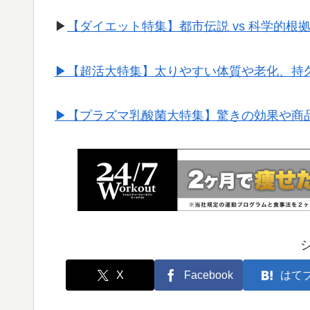
▶︎
【ダイエット特集】都市伝説 vs 科学的根
▶︎【超活大特集】太りやすい体質や老化、持
▶︎【プラズマ乳酸菌大特集】驚きの効果や商
X
Facebook
はて