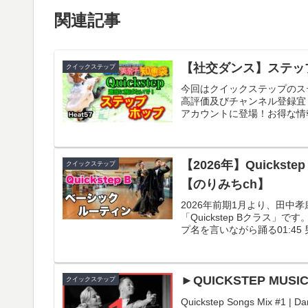
関連記事
【社交ダンス】ステップ・
クイックステップ
今回はクイックステップのス
高評価及びチャンネル登録宜し
アカウントに登場！お得な情報
【2026年】Quick
クイックステップ
【のりみちch】
2026年前期1月より、田
「Quickstep Bクラス」
プ名を言いながら踊る01:45 
►QUICKSTEP MUSIC M
クイックステップ
Quickstep Songs Mix #1 | D