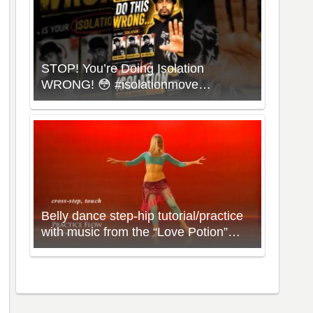
STOP! You’re Doing Isolation
WRONG! 😳 #isolationmove
#animationdance #poppingdance
#roboticsdance
Belly dance step-hip tutorial/practice
with music from the “Love Potion”
Workout with Neon