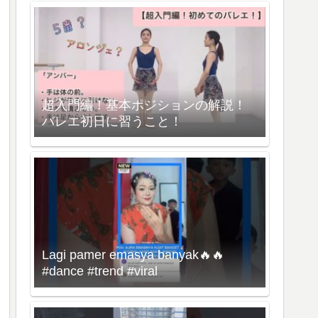
超入門編！基本ポジションの解説！
バレエ初日に習うこと！
Lagi pamer emasya banyak🔥🔥
#dance #trend #viral