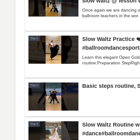
slow waltz @ lesson 
Once again we are dancing on
ballroom teachers in the wor.
Slow Waltz Practice ❤
ワルツ
#ballroomdancesport
Learn this elegant Open Gold
routine:Preparation StepRigh
Basic steps routine, 
ワルツ
Slow Waltz Routine w
ワルツ
#dance#ballroomdanc