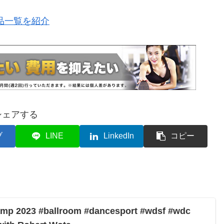
品一覧を紹介
シェアする
ブ
LINE
LinkedIn
コピー
amp 2023 #ballroom #dancesport #wdsf #wdc