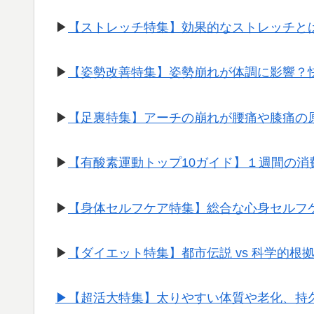
▶︎
【ストレッチ特集】効果的なストレッチと
▶︎
【姿勢改善特集】姿勢崩れが体調に影響？
▶︎
【足裏特集】アーチの崩れが腰痛や膝痛の
▶︎
【有酸素運動トップ10ガイド】１週間の
▶︎
【身体セルフケア特集】総合な心身セルフ
▶︎
【ダイエット特集】都市伝説 vs 科学的根
▶︎【超活大特集】太りやすい体質や老化、持