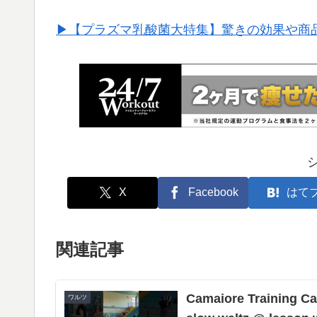
▶︎【プラズマ乳酸菌大特集】驚きの効果や商
X
Facebook
はて
関連記事
Camaiore Training C
ワルツ