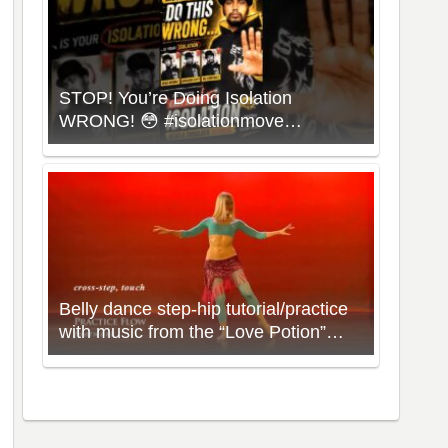
STOP! You’re Doing Isolation
WRONG! 😳 #isolationmove
#animationdance #poppingdance
#roboticsdance
Belly dance step-hip tutorial/practice
with music from the “Love Potion”
Workout with Neon