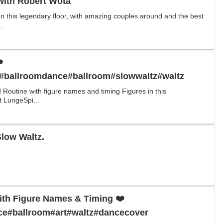
with Robert Wota
 this legendary floor, with amazing couples around and the best
..
️
#ballroomdance#ballroom#slowwaltz#waltz
 Routine with figure names and timing Figures in this
t LungeSpi...
Slow Waltz.
ith Figure Names & Timing ❤️
e#ballroom#art#waltz#dancecover