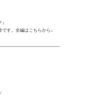
ク』
粋です。全編はこちらから↓
——————————————
ド