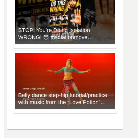
STOP! You’re Doing Isolation
WRONG! 😳 #isolationmove
#animationdance #poppingdance
#roboticsdance
Belly dance step-hip tutorial/practice
with music from the “Love Potion”
Workout with Neon