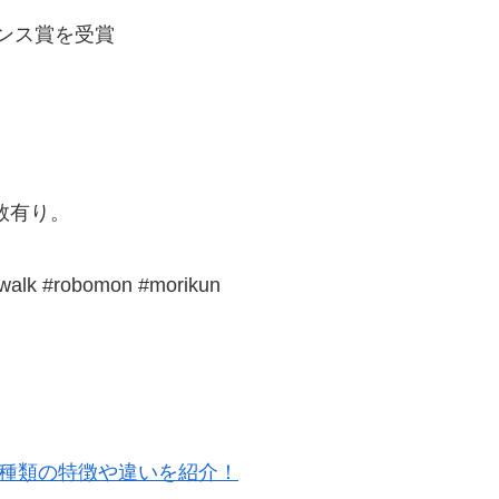
マンス賞を受賞
数有り。
walk #robomon #morikun
5種類の特徴や違いを紹介！