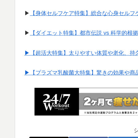
▶︎
【身体セルフケア特集】総合な心身セルフ
▶︎
【ダイエット特集】都市伝説 vs 科学的根
▶︎【超活大特集】太りやすい体質や老化、持
▶︎【プラズマ乳酸菌大特集】驚きの効果や商