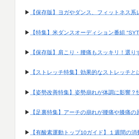
▶︎
【保存版】ヨガやダンス、フィットネス系
▶︎
【特集】米ダンスオーディション番組 “SY
▶︎
【保存版】肩こり・腰痛もスッキリ！選り
▶︎
【ストレッチ特集】効果的なストレッチと
▶︎
【姿勢改善特集】姿勢崩れが体調に影響？
▶︎
【足裏特集】アーチの崩れが腰痛や膝痛の
▶︎
【有酸素運動トップ10ガイド】１週間の