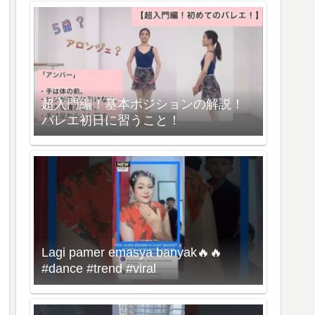
超入門編！基本ポジションの解説！
バレエ初日に習うこと！
Lagi pamer emasya banyak🔥🔥
#dance #trend #viral