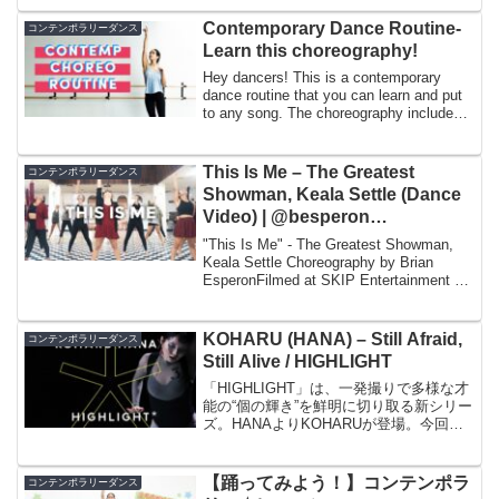
Contemporary Dance Routine-
コンテンポラリーダンス
Learn this choreography!
Hey dancers! This is a contemporary
dance routine that you can learn and put
to any song. The choreography includes
basi...
This Is Me – The Greatest
コンテンポラリーダンス
Showman, Keala Settle (Dance
Video) | @besperon
Choreography
"This Is Me" - The Greatest Showman,
Keala Settle Choreography by Brian
EsperonFilmed at SKIP Entertainment on
GuamHey g...
KOHARU (HANA) – Still Afraid,
コンテンポラリーダンス
Still Alive / HIGHLIGHT
「HIGHLIGHT」は、一発撮りで多様な才
能の“個の輝き”を鮮明に切り取る新シリー
ズ。HANAよりKOHARUが登場。今回の
ために特別に作られたダンストラック
「Still Afraid, Still Alive」をKOHARUのコ
ンテンポ...
【踊ってみよう！】コンテンポラ
コンテンポラリーダンス