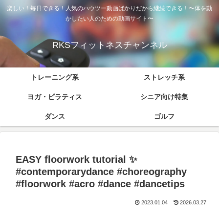
楽しい！毎日できる！人気のハウツー動画ばかりだから継続できる！〜体を動
かしたい人のための動画サイト〜
RKSフィットネスチャンネル
トレーニング系
ストレッチ系
ヨガ・ピラティス
シニア向け特集
ダンス
ゴルフ
EASY floorwork tutorial ✨
#contemporarydance #choreography
#floorwork #acro #dance #dancetips
2023.01.04
2026.03.27