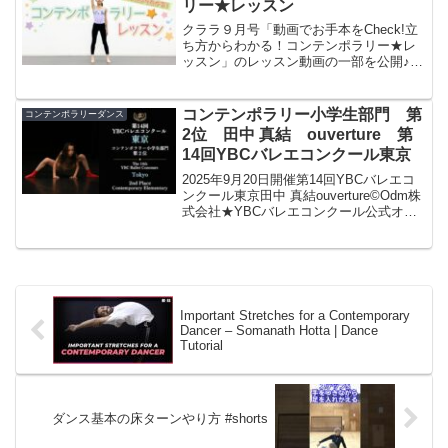
リー★レッスン
クララ９月号「動画でお手本をCheck!立
ち方からわかる！コンテンポラリー★レ
ッスン」のレッスン動画の一部を公開♪一
緒に体を動かして、コンテンポラリーダ
ンスに挑戦しよう！指導・振付／竹内春
美モデル／山﨑茉莉愛（佐々木三夏バレ
コンテンポラリー小学生部門 第
コンテンポラリーダンス
エアカデミー）誌...
2位 田中 真結 ouverture 第
14回YBCバレエコンクール東京
2025年9月20日開催第14回YBCバレエコ
ンクール東京田中 真結ouverture©︎Odm株
式会社★YBCバレエコンクール公式オフ
ィシャルサイト★YBCバレエコンクール
Instagram#ybcバレエコンクール
Important Stretches for a Contemporary
Dancer – Somanath Hotta | Dance
Tutorial
ダンス基本の床ターンやり方 #shorts