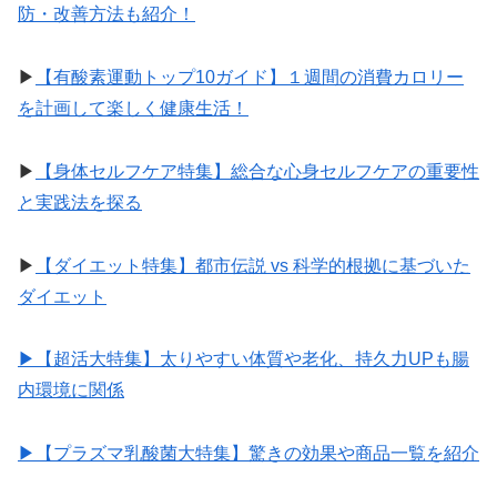
防・改善方法も紹介！
▶︎
【有酸素運動トップ10ガイド】１週間の消費カロリー
を計画して楽しく健康生活！
▶︎
【身体セルフケア特集】総合な心身セルフケアの重要性
と実践法を探る
▶︎
【ダイエット特集】都市伝説 vs 科学的根拠に基づいた
ダイエット
▶︎【超活大特集】太りやすい体質や老化、持久力UPも腸
内環境に関係
▶︎【プラズマ乳酸菌大特集】驚きの効果や商品一覧を紹介