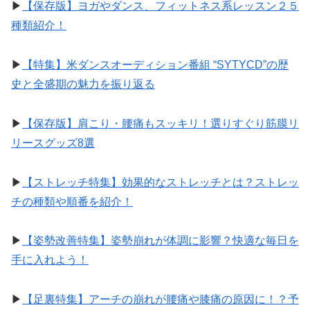
▶︎
【保存版】ヨガやダンス、フィットネス系レッスン２５
種類紹介！
▶︎
【特集】米ダンスオーディション番組 “SYTYCD”の歴
史と全盛期の魅力を振り返る
▶︎
【保存版】肩こり・腰痛もスッキリ！選りすぐり筋膜リ
リースグッズ8選
▶︎
【ストレッチ特集】効果的なストレッチとは？ストレッ
チの種類や順番を紹介！
▶︎
【姿勢改善特集】姿勢崩れが体調に影響？快適な毎日を
手に入れよう！
▶︎
【足裏特集】アーチの崩れが腰痛や膝痛の原因に！？予