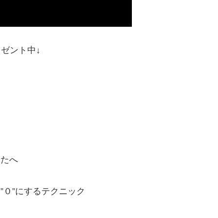
レゼント中↓
なたへ
”０”にするテクニック