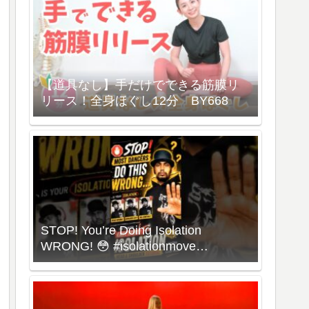
【道具なし】手だけでできる筋膜リ
リース！全身ほぐし12分 BY668
STOP! You’re Doing Isolation
WRONG! 😳 #isolationmove
#animationdance #poppingdance
#roboticsdance