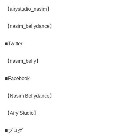
【airystudio_nasim】
【nasim_bellydance】
■Twitter
【nasim_belly】
■Facebook
【Nasim Bellydance】
【Airy Studio】
■ブログ