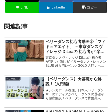
LINE
LinkedIn
コピー
関連記事
ベリーダンス初心者動画②「フィ
ベリーダンス
ギュアエイト」 －東京ダンスヴ
ィレッジ Dilaraの 初心者が”楽し
く踊れる”ベリーダンス・レッス
東京ダンスヴィレッジ Dilaraの 初心者
ン BLUE 超入門レベルサンプル
が”楽しく踊れる”ベリーダンス・レッスン
BLUE 超入門レベル／GOLD 入門レベル
DVD【新発売！】ダンスが“まったくはじ
めて”の方のためのベリーダンスレッスン
DVDの決定版！東京最大級のベ...
【ベリーダンス】★基礎から解
ベリーダンス
説！ (入門編)
★シンガポール在住、日本人ベリーダン
サーのナディアがベリーダンスの基礎か
ら徹底解説！ベリーダンスで骨盤美人を
目指そう！NADIA ONLINE LESSONも好
評開催中レッスンやショーに関するお問
い合わせは、メール/SNSよりダイレクト
HIP CIRCLES SMALL – How to
ベリーダンス