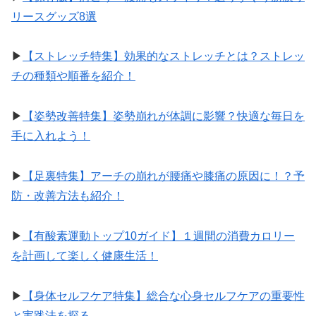
リースグッズ8選
▶︎
【ストレッチ特集】効果的なストレッチとは？ストレッ
チの種類や順番を紹介！
▶︎
【姿勢改善特集】姿勢崩れが体調に影響？快適な毎日を
手に入れよう！
▶︎
【足裏特集】アーチの崩れが腰痛や膝痛の原因に！？予
防・改善方法も紹介！
▶︎
【有酸素運動トップ10ガイド】１週間の消費カロリー
を計画して楽しく健康生活！
▶︎
【身体セルフケア特集】総合な心身セルフケアの重要性
と実践法を探る