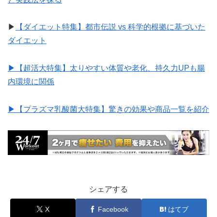
▶︎
【ダイエット特集】都市伝説 vs 科学的根拠に基づいた
ダイエット
▶︎【超活大特集】太りやすい体質や老化、持久力UPも腸
内環境に関係
▶︎【プラズマ乳酸菌大特集】驚きの効果や商品一覧を紹介
シェアする
X
Facebook
はてブ