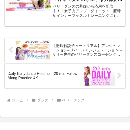
の基本が抑えられている現実。Ｏ
ベリーダンスの基礎から応用を配信
脚も肥満も姿勢で改善出来るか
中！！女子力アップ ダイエット 膣締
めインナーマッスルトレーニングにも最
も…。正しい姿勢でダイエット効
適です。身体を心地よく使い美しいボデ
果のその向こうへ行こう
ィラインをつくりあげていきましょう💕
お家でベリーダンス！40歳から輝く秘密
💕セクシーベリーダンス ❗...
【徹底解説チュートリアル】アンジュレ
ーション&リバースアンジュレーション –
リリー先生のベリーダンスコーチング
“Lily’s belly dance coaching”
Daily Bellydance Routine – 20 min Follow
Along Practice 4K
ホーム
ダンス
ベリーダンス