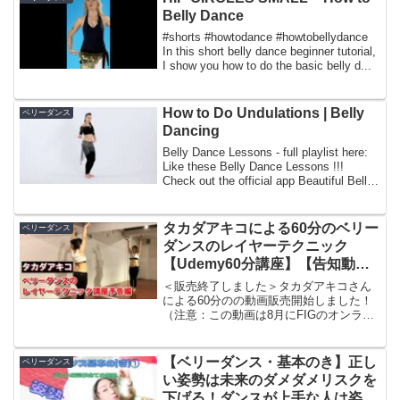
メッ...
Belly Dance
#shorts #howtodance #howtobellydance
In this short belly dance beginner tutorial,
I show you how to do the basic belly d...
How to Do Undulations | Belly
ベリーダンス
Dancing
Belly Dance Lessons - full playlist here:
Like these Belly Dance Lessons !!!
Check out the official app Beautiful Belly
...
タカダアキコによる60分のベリー
ベリーダンス
ダンスのレイヤーテクニック
【Udemy60分講座】【告知動
画】
＜販売終了しました＞タカダアキコさん
による60分のの動画販売開始しました！
（注意：この動画は8月にFIGのオンライ
ンスタジオ用に撮影した動画と同じで
す）#Udemy#ベリーダンス#オンライン
レッスンそもそもレイヤーとは何でしょ
【ベリーダンス・基本のき】正し
ベリーダンス
う？それは「重...
い姿勢は未来のダメダメリスクを
下げる！ダンスが上手な人は姿勢