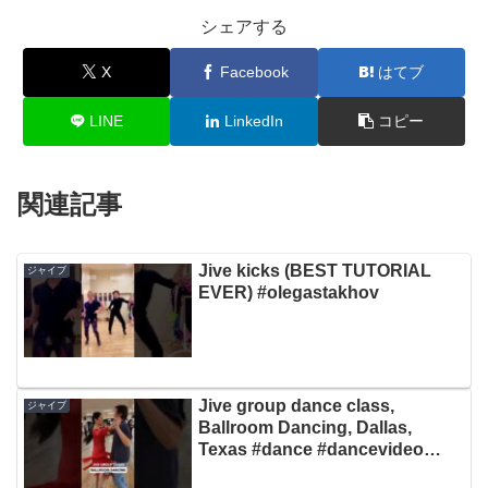
シェアする
X
Facebook
はてブ
LINE
LinkedIn
コピー
関連記事
Jive kicks (BEST TUTORIAL
ジャイブ
EVER) #olegastakhov
Jive group dance class,
ジャイブ
Ballroom Dancing, Dallas,
Texas #dance #dancevideo
#ballroomdance