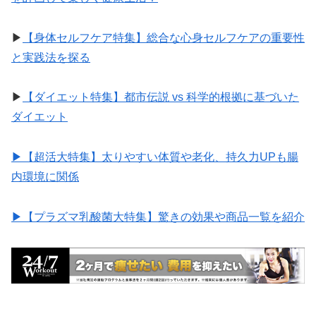
▶︎
【身体セルフケア特集】総合な心身セルフケアの重要性
と実践法を探る
▶︎
【ダイエット特集】都市伝説 vs 科学的根拠に基づいた
ダイエット
▶︎【超活大特集】太りやすい体質や老化、持久力UPも腸
内環境に関係
▶︎【プラズマ乳酸菌大特集】驚きの効果や商品一覧を紹介