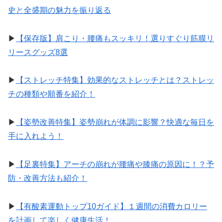
史と全盛期の魅力を振り返る
▶︎
【保存版】肩こり・腰痛もスッキリ！選りすぐり筋膜リ
リースグッズ8選
▶︎
【ストレッチ特集】効果的なストレッチとは？ストレッ
チの種類や順番を紹介！
▶︎
【姿勢改善特集】姿勢崩れが体調に影響？快適な毎日を
手に入れよう！
▶︎
【足裏特集】アーチの崩れが腰痛や膝痛の原因に！？予
防・改善方法も紹介！
▶︎
【有酸素運動トップ10ガイド】１週間の消費カロリー
を計画して楽しく健康生活！