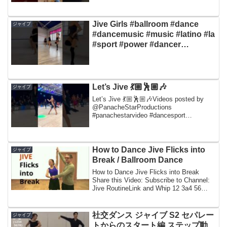
Jive Girls #ballroom #dance
ジャイブ
#dancemusic #music #latino #la
#sport #power #dancer
#practice
Let’s Jive 💃🏼🕺🏼🎶
ジャイブ
Let’s Jive 💃🏼🕺🏼🎶Videos posted by
@PanacheStarProductions
#panachestarvideo #dancesport
#fredastaire #dance#shorts
How to Dance Jive Flicks into
ジャイブ
Break / Ballroom Dance
How to Dance Jive Flicks into Break
Share this Video: Subscribe to Channel:
Jive RoutineLink and Whip 12 3a4 56
7a8Flick...
社交ダンス ジャイブ S2 セパレー
ジャイブ
トからのスタート編 ステップ動