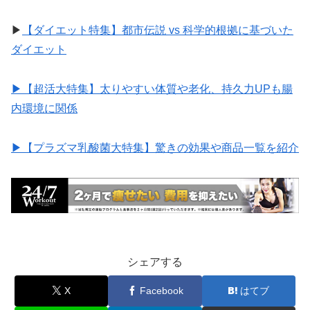
▶︎
【ダイエット特集】都市伝説 vs 科学的根拠に基づいた
ダイエット
▶︎【超活大特集】太りやすい体質や老化、持久力UPも腸
内環境に関係
▶︎【プラズマ乳酸菌大特集】驚きの効果や商品一覧を紹介
シェアする
X
Facebook
はてブ