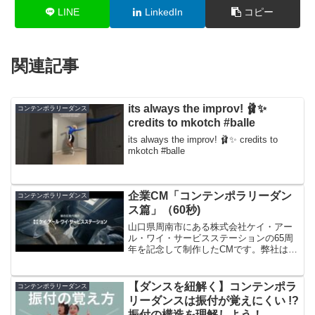
LINE
LinkedIn
コピー
関連記事
its always the improv! 🩰✨
コンテンポラリーダンス
credits to mkotch #balle
its always the improv! 🩰✨ credits to
mkotch #balle
企業CM「コンテンポラリーダン
コンテンポラリーダンス
ス篇」（60秒)
山口県周南市にある株式会社ケイ・アー
ル・ワイ・サービスステーションの65周
年を記念して制作したCMです。弊社は山
口県で最初に誕生した広告代理店で、65
年の歴史を刻んで参りました。総合的な
コミュニケーションプランを立案し、マ
【ダンスを紐解く】コンテンポラ
コンテンポラリーダンス
スメディアからイン...
リーダンスは振付が覚えにくい !?
振付の構造を理解しよう！