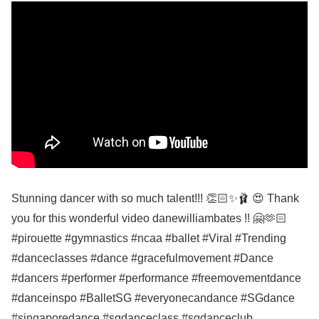
Stunning dancer with so much talent!!! 👏🏻✨🩰 😍 Thank
you for this wonderful video danewilliambates !! 🤗🫶🏻
#pirouette #gymnastics #ncaa #ballet #Viral #Trending
#danceclasses #dance #gracefulmovement #Dance
#dancers #performer #performance #freemovementdance
#danceinspo #BalletSG #everyonecandance #SGdance
#singaporedance #sgdanceclass #sgdanceclub