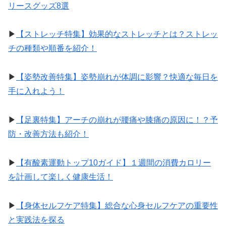
リースグッズ8選
▶︎
【ストレッチ特集】効果的なストレッチとは？ストレッ
チの種類や順番を紹介！
▶︎
【姿勢改善特集】姿勢崩れが体調に影響？快適な毎日を
手に入れよう！
▶︎
【足裏特集】アーチの崩れが腰痛や膝痛の原因に！？予
防・改善方法も紹介！
▶︎
【有酸素運動トップ10ガイド】１週間の消費カロリー
を計画して楽しく健康生活！
▶︎
【身体セルフケア特集】総合な心身セルフケアの重要性
と実践法を探る