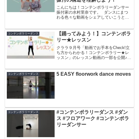
こんにちは！コンテンポラリーダンサー
振付家の水村里奈です。⠀ダンスにまつ
わる色々な動画をシェアしていこうと思
うので、リクエストなどあればお気軽に
コメントしてください✴︎⠀【目次】0:00
オープニング1:40 どんな振付の「レクチ
【踊ってみよう！】コンテンポラ
コンテンポラリーダンス
ャー方法」...
リー★レッスン
クララ９月号「動画でお手本をCheck!立
ち方からわかる！コンテンポラリー★レ
ッスン」のレッスン動画の一部を公開♪一
緒に体を動かして、コンテンポラリーダ
ンスに挑戦しよう！指導・振付／竹内春
美モデル／山﨑茉莉愛（佐々木三夏バレ
5 EASY floorwork dance moves
コンテンポラリーダンス
エアカデミー）誌...
#コンテンポラリーダンス #ダン
コンテンポラリーダンス
ス #フロアワーク #コンテンポラ
リーダンサー