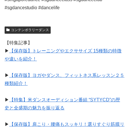
#sgdancestudio #dancelife
コンテンポラリーダンス
【特集記事】
▶︎
【保存版】トレーニングやエクササイズ 15種類の特徴
や違いを紹介！
▶︎
【保存版】ヨガやダンス、フィットネス系レッスン２５
種類紹介！
▶︎
【特集】米ダンスオーディション番組 “SYTYCD”の歴
史と全盛期の魅力を振り返る
▶︎
【保存版】肩こり・腰痛もスッキリ！選りすぐり筋膜リ