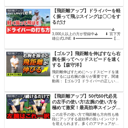
まったく走りません。ただ力を入れるだ
けではダメ。シャフトをしならせて飛ば
す秘訣、じっくり解説します。※石川
【飛距離アップ】ドライバーを軽
飛距離アップ
遼・スイング動画集のおまけつ...
く振って飛ぶスイングは〇〇をす
るだけ
━━━━━━━━━━━━━━━━⛳️
3,000人以上の方が登録中⛳️ ⬇︎ 宮下芳
雄公式LINE ⬇︎━━━━━━━━━━━━━━━━【⬇️
無料登録はこちら⬇️】（”アプリで開く"を
押してください）⛳️⬇︎無料LINE登録で有
料級特典1...
【ゴルフ】飛距離を伸ばすなら右
飛距離アップ
腕を振ってヘッドスピードを速く
する【森守洋】
飛距離伸ばすためにヘッドスピードを速
くするには右腕の振りが重要です。関連
動画：【ゴルフ】ドライバーの正しい打
ち方を身に付ける【森守洋プロ解説】
【超基本】----------------------------------------↓
お仕事...
【飛距離アップ】50代60代必見
飛距離アップ
の左手の使い方!左腕の使い方を
極めて激変！最高効率スイングで
は左肘は開けろ！インパクトはく
この左手の使い方で飛距離も方向性も格
っつけろ。
段にアップする超効率の良いインパクト
を迎えられます。多くのアマチュアが間