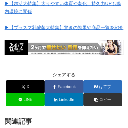
▶︎【超活大特集】太りやすい体質や老化、持久力UPも腸
内環境に関係
▶︎【プラズマ乳酸菌大特集】驚きの効果や商品一覧を紹介
シェアする
X
Facebook
はてブ
LINE
LinkedIn
コピー
関連記事