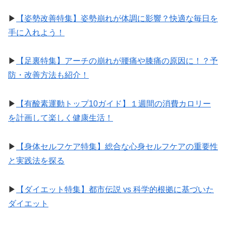
▶︎
【姿勢改善特集】姿勢崩れが体調に影響？快適な毎日を
手に入れよう！
▶︎
【足裏特集】アーチの崩れが腰痛や膝痛の原因に！？予
防・改善方法も紹介！
▶︎
【有酸素運動トップ10ガイド】１週間の消費カロリー
を計画して楽しく健康生活！
▶︎
【身体セルフケア特集】総合な心身セルフケアの重要性
と実践法を探る
▶︎
【ダイエット特集】都市伝説 vs 科学的根拠に基づいた
ダイエット