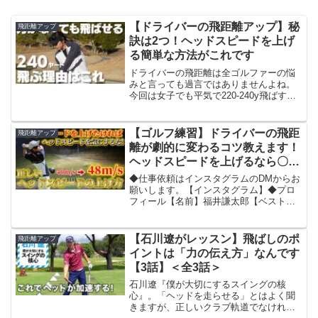
【ドライバーの飛距離アップ】秘
飛距離アップ
訣は2つ！ヘッドスピードを上げ
る簡単な方法がこれです
ドライバーの飛距離は全ゴルファーの悩
みと言っても過言ではありませんよね。
今回は女子でも平気で220-240y飛ばす
kotokoにその秘訣を教えてもらいまし
た。ゴルフ初心者は特にタメになる内容
なので是非お試しください。また教えて
【ゴルフ練習】ドライバーの飛距
飛距離アップ
ほしいことをコ...
離が劇的に変わるコツ教えます！
ヘッドスピードを上げるなら〇〇
だけはしてはいけない！？
◆仕事依頼はインスタグラムのDMからお
願いします。【インスタグラム】◆プロ
フィール【名前】福井謙太郎【ベストス
コア】６３【HC】０【目標】太平洋クラ
ブチャンピオン◆ライン公式アカウント
◆公式アンバサダー【CROSSPUTTクロ
【石川遼がレッスン】飛ばしのポ
飛距離アップ
スパット】（パ...
イントは「力の伝え方」なんです
【3話】＜全3話＞
石川遼『僕が大切にするスイングの核
心』。「ヘッドを走らせる」とはよく聞
きますが、正しいクラブ軌道でなければ