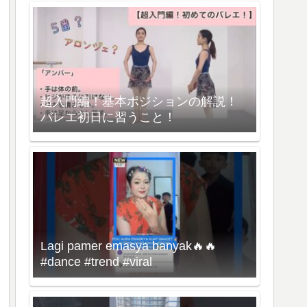
超入門編！基本ポジションの解説！
バレエ初日に習うこと！
Lagi pamer emasya banyak🔥🔥
#dance #trend #viral