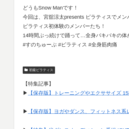
どうもSnow Manです！
今回は、宮舘涼太presents ピラティスで
ピラティス初体験のメンバーたち！
14時間ぶっ続けで踊って…全身バキバキの体
#すのちゅーぶ #ピラティス #全身筋肉痛
初級ピラティス
【特集記事】
▶︎
【保存版】トレーニングやエクササイズ 1
▶︎
【保存版】ヨガやダンス、フィットネス系