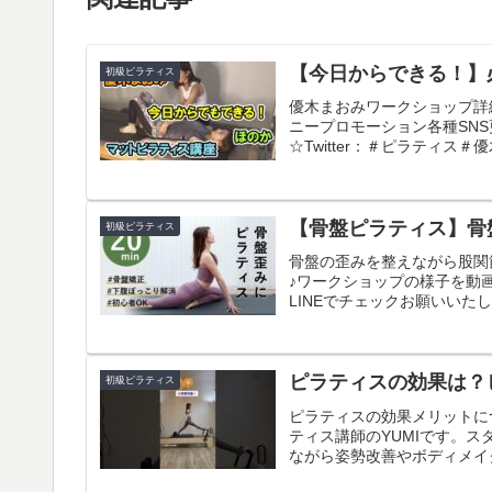
【今日からできる！】
初級ピラティス
優木まおみワークショップ詳
ニープロモーション各種SNS更新
☆Twitter：＃ピラティス
【骨盤ピラティス】骨
初級ピラティス
骨盤の歪みを整えながら股関
♪ワークショップの様子を動
LINEでチェックお願いいたし
ピラティスの効果は？
初級ピラティス
ピラティスの効果メリットに
ティス講師のYUMIです。
ながら姿勢改善やボディメイク