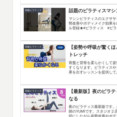
話題のピラティスマシン
初級ピラティス
マシンピラティスのエクササ
勢改善やボディメイク効果を
ル登録★#ピラティス #ピラティ
【姿勢や呼吸が驚くほ
初級ピラティス
トレッチ
骨盤と背骨を柔らかくして姿
すくなります。ピラティスや
果を出すレッスンを提供してお
【最新版】夜のピラテ
初級ピラティス
なる
夜のピラティス最新版です。
師のYUMIです。スタジオ
切にしながら姿勢改善やボディ