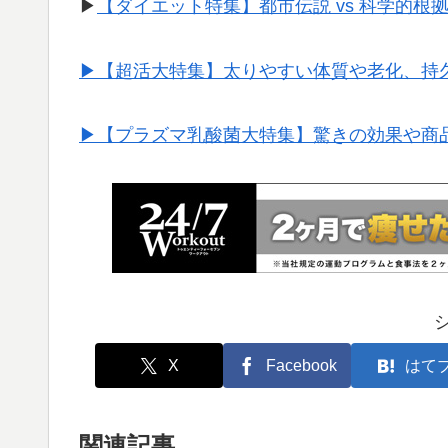
▶︎
【ダイエット特集】都市伝説 vs 科学的根
▶︎【超活大特集】太りやすい体質や老化、持
▶︎【プラズマ乳酸菌大特集】驚きの効果や商
X
Facebook
はて
関連記事