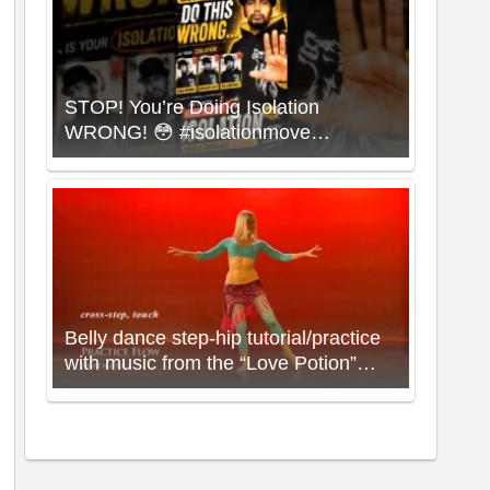
STOP! You’re Doing Isolation
WRONG! 😳 #isolationmove
#animationdance #poppingdance
#roboticsdance
Belly dance step-hip tutorial/practice
with music from the “Love Potion”
Workout with Neon