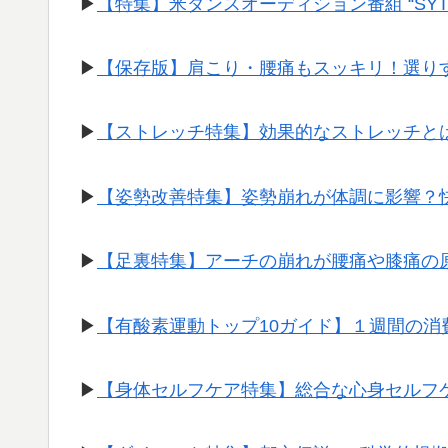
▶︎
【特集】米ダンスオーディション番組 “SY
▶︎
【保存版】肩こり・腰痛もスッキリ！選り
▶︎
【ストレッチ特集】効果的なストレッチと
▶︎
【姿勢改善特集】姿勢崩れが体調に影響？
▶︎
【足裏特集】アーチの崩れが腰痛や膝痛の
▶︎
【有酸素運動トップ10ガイド】１週間の
▶︎
【身体セルフケア特集】総合な心身セルフ