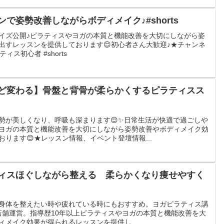
で姿勢改善しながらボディメイク♪#shorts
イズ公開♪ピラティスやヨガの本質と機能改善を大切にしながら姿
出すレッスンを提供しております😊初心者さん大歓迎♪★チャンネ
ス初心者 #shorts
ど変わる】骨盤と背骨が柔らかくするピラティスス
勢が美しくなり、呼吸も深まります😌✨日常生活が快適で過ごしや
ヨガの本質と機能改善を大切にしながら姿勢改善やボディメイク効
ります😊★レッスン情報、イベント登壇情報...
ィスほぐしながら整える 柔らかくなり痩せやすく
身体を整えたい時や疲れている時にもおすすめ。ヨガピラティス講
２店舗運営。指導歴10年以上ピラティスやヨガの本質と機能改善を大
メイク効果が得られるレッスンを提供し...