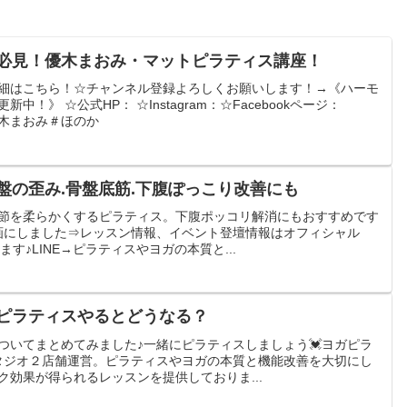
必見！優木まおみ・マットピラティス講座！
細はこちら！☆チャンネル登録よろしくお願いします！→《ハーモ
中！》 ☆公式HP： ☆Instagram：☆Facebookページ：
＃優木まおみ＃ほのか
盤の歪み.骨盤底筋.下腹ぽっこり改善にも
節を柔らかくするピラティス。下腹ポッコリ解消にもおすすめです
画にしました⇒レッスン情報、イベント登壇情報はオフィシャル
ます♪LINE→ピラティスやヨガの本質と...
ピラティスやるとどうなる？
ついてまとめてみました♪一緒にピラティスしましょう💓ヨガピラ
スタジオ２店舗運営。ピラティスやヨガの本質と機能改善を大切にし
効果が得られるレッスンを提供しておりま...