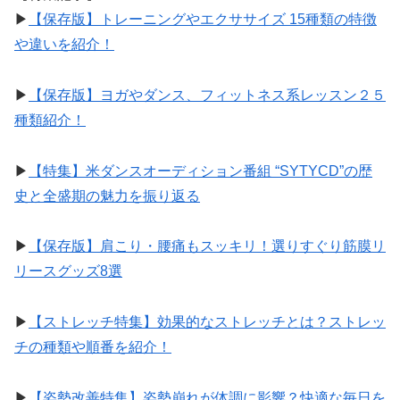
▶︎
【保存版】トレーニングやエクササイズ 15種類の特徴
や違いを紹介！
▶︎
【保存版】ヨガやダンス、フィットネス系レッスン２５
種類紹介！
▶︎
【特集】米ダンスオーディション番組 “SYTYCD”の歴
史と全盛期の魅力を振り返る
▶︎
【保存版】肩こり・腰痛もスッキリ！選りすぐり筋膜リ
リースグッズ8選
▶︎
【ストレッチ特集】効果的なストレッチとは？ストレッ
チの種類や順番を紹介！
▶︎
【姿勢改善特集】姿勢崩れが体調に影響？快適な毎日を