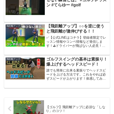
ン #てらゆー #golf
【飛距離アップ】○○を逆に使う
飛距離アップ
と飛距離が激伸びする！！
✅【公式LINEはコチラ】登録者限定でレ
ッスン情報やコンペ情報など発信しま
す！⛳️ドライバーが飛ばない人必見！た
った1つの意識でミスが激減します。↓詳
しい練習法は動画で解説‼️👇他の飛距離ア
ップ動画はこちら▶ ドライバーの構え
ゴルフスイングの基本は素振り！
飛距離アップ
NG集：-▶ ...
爆上げするヘッドスピード！
誰でも簡単に出来る素振りでヘッドスピ
ードを上げる方法です。これをやれば必
ずスピードが上がります！体感してみて
ください！＃ゴルフ素振り ＃ゴルフスイ
ング速く振る ＃ゴルフ速く振るコツスギ
プロの新オフィシャルサイト スギプロの
日常が解るかも！？...
【ゴルフ】飛距離アップに必須な「しな
り」のコツ！