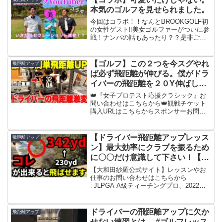
本気のゴルフを見せられました。
今回はコラボ！！なんとBROOKGOLF初
の女性ゲスト‼️美女ゴルファーがついに参
戦！ナンパの話もあったり？？是非ご覧
下さいませ！！【1st RANGE GOLF】室
内練習場【Instagram】【おのチャンネ
ル】【小野星奈Instagra...
【ゴルフ】この２つを今スグやれ
飛距離アップ
ば必ず飛距離が伸びる。僕がドラ
イバーの飛距離を２０Y伸ばした
方法を紹介します
👑『女子プロテスト応援クラシック』お
問い合わせはこちらから👑観戦チケット
購入URLはこちらからスポンサーお問い
合わせURLはこちらから👑『LINK CUP全
国ダブルスクランブルトーナメント
2026』エントリーはこちらから👑🕶️冠ス
【ドライバー飛距離アップレッス
飛距離アップ
ポンサー様...
ン】最大効率にクラブを振るため
に〇〇だけ意識して下さい！【誰
でも飛距離が伸びる方法】【ゴル
【大和田紗羅公式サイト】レッスンやお
フレッスン】
仕事のお問い合わせはこちらから
↓JLPGA A級ティーチングプロ、2022女
子ドラコン世界チャンピオンの大和田紗
羅です！このチャンネルではゴルフに関
する様々なコンテンツ、ゴルファーの皆
ドライバーの飛距離アップに欠か
飛距離アップ
様のご参考になれるよ...
せない練習とは。 #ゴルフレッス