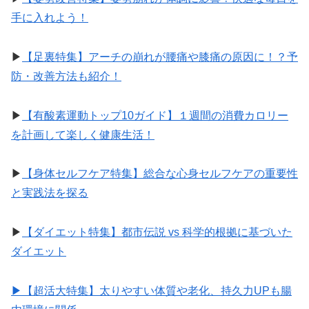
手に入れよう！
▶︎
【足裏特集】アーチの崩れが腰痛や膝痛の原因に！？予
防・改善方法も紹介！
▶︎
【有酸素運動トップ10ガイド】１週間の消費カロリー
を計画して楽しく健康生活！
▶︎
【身体セルフケア特集】総合な心身セルフケアの重要性
と実践法を探る
▶︎
【ダイエット特集】都市伝説 vs 科学的根拠に基づいた
ダイエット
▶︎【超活大特集】太りやすい体質や老化、持久力UPも腸