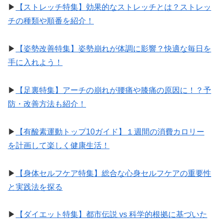
▶︎
【ストレッチ特集】効果的なストレッチとは？ストレッ
チの種類や順番を紹介！
▶︎
【姿勢改善特集】姿勢崩れが体調に影響？快適な毎日を
手に入れよう！
▶︎
【足裏特集】アーチの崩れが腰痛や膝痛の原因に！？予
防・改善方法も紹介！
▶︎
【有酸素運動トップ10ガイド】１週間の消費カロリー
を計画して楽しく健康生活！
▶︎
【身体セルフケア特集】総合な心身セルフケアの重要性
と実践法を探る
▶︎
【ダイエット特集】都市伝説 vs 科学的根拠に基づいた