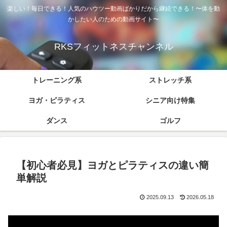
楽しい！毎日できる！人気のハウツー動画ばかりだから継続できる！〜体を動
かしたい人のための動画サイト〜
RKSフィットネスチャンネル
トレーニング系
ストレッチ系
ヨガ・ピラティス
シニア向け特集
ダンス
ゴルフ
【初心者必見】ヨガとピラティスの違い簡
単解説
2025.09.13
2026.05.18