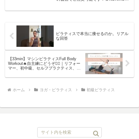
LINE公式アカウントにぜひご登録くださ
い！★ご登録者様限定！NOBIオンライン
サロン1週間無料体験プレゼント！登録は
こち...
ピラティスで本当に痩せるのか。リアル
な回答
【33min】マシンピラティスFull Body
Workout🔥自主練にどうぞ💁‍♀️｜リフォー
マー、初中級、セルフプラクティス、体
幹トレーニング
ホーム
ヨガ・ピラティス
初級ピラティス