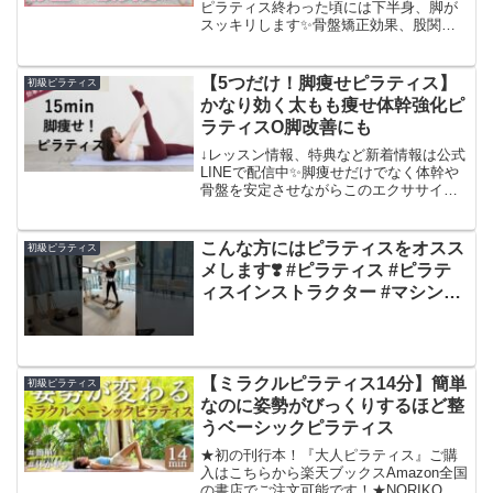
ピラティス終わった頃には下半身、脚が
スッキリします✨️骨盤矯正効果、股関節
のつまりをなくす、股関節の柔軟性や可
動域が上がる、下半身痩せ、リセット効
果、腸腰筋ほぐしの効果があります✨️ヨ
【5つだけ！脚痩せピラティス】
初級ピラティス
ガピラティス講師のY...
かなり効く太もも痩せ体幹強化ピ
ラティスO脚改善にも
↓レッスン情報、特典など新着情報は公式
LINEで配信中✨脚痩せだけでなく体幹や
骨盤を安定させながらこのエクササイズ
をすることで全身の機能を高める効果が
あります。全身の機能とは人間本来の歩
行や姿勢の保持など一番大切な動作など
こんな方にはピラティスをオスス
初級ピラティス
の機能も含まれてい...
メします❣️ #ピラティス #ピラテ
ィスインストラクター #マシンピ
ラティス #ダイエット #pilates
【ミラクルピラティス14分】簡単
初級ピラティス
なのに姿勢がびっくりするほど整
うベーシックピラティス
★初の刊行本！『大人ピラティス』ご購
入はこちらから楽天ブックスAmazon全国
の書店でご注文可能です！★NORIKO