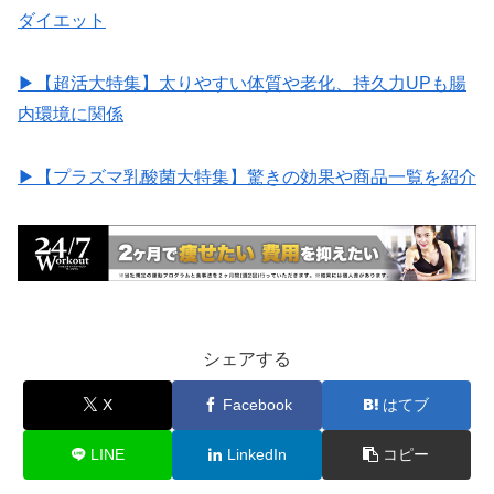
ダイエット
▶︎【超活大特集】太りやすい体質や老化、持久力UPも腸
内環境に関係
▶︎【プラズマ乳酸菌大特集】驚きの効果や商品一覧を紹介
シェアする
X
Facebook
はてブ
LINE
LinkedIn
コピー