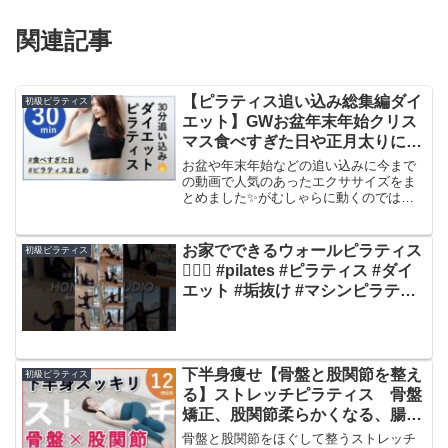
関連記事
【ピラティス追い込み総集編ダイ
初級ピラティス
エット】GWお盆年末年始クリス
マス食べすぎた日や正月太りにも
おすすめ
お盆や年末年始などの追い込みに今まで
の動画で人気のあったエクササイズをま
とめました✨がむしゃらに動くのではな
く呼吸とともに丁寧に質を上げ動きまし
ょう💓ダイエットをしながら姿勢改善に
も効果的なピラティス。ピラティスやヨ
お家でできるウォールピラティス
初級ピラティス
ガの本質を大切にしながら...
🧘‍♀️✨ #pilates #ピラティス #ダイ
エット #垢抜け #マシンピラティ
ス
下半身痩せ【骨盤と股関節を整え
初級ピラティス
る】ストレッチピラティス 骨盤
矯正、股関節柔らかくなる、腸腰
筋
骨盤と股関節をほぐして整うストレッチ