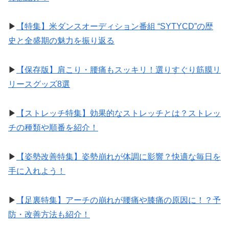
▶︎
【特集】米ダンスオーディション番組 “SYTYCD”の歴
史と全盛期の魅力を振り返る
▶︎
【保存版】肩こり・腰痛もスッキリ！選りすぐり筋膜リ
リースグッズ8選
▶︎
【ストレッチ特集】効果的なストレッチとは？ストレッ
チの種類や順番を紹介！
▶︎
【姿勢改善特集】姿勢崩れが体調に影響？快適な毎日を
手に入れよう！
▶︎
【足裏特集】アーチの崩れが腰痛や膝痛の原因に！？予
防・改善方法も紹介！