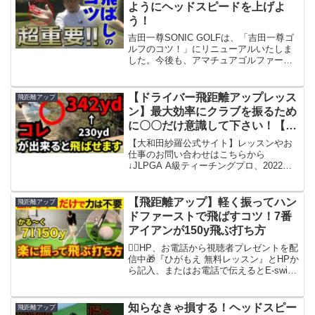
ようにヘッドスピードを上げよ
う！
吉田一尊SONIC GOLFは、「吉田一尊ゴ
ルフのコツ！」にリニューアルいたしま
した。今後も、アマチュアゴルファーの
皆様へ、レッスン動画を中心にお届けい
たします。ゴルフで悩んでいることはあ
りますか？あなたのゴルフのお悩みを、
【ドライバー飛距離アップレッス
飛距離アップ
コメント欄で募集...
ン】最大効率にクラブを振るため
に〇〇だけ意識して下さい！【誰
でも飛距離が伸びる方法】【ゴル
【大和田紗羅公式サイト】レッスンやお
フレッスン】
仕事のお問い合わせはこちらから
↓JLPGA A級ティーチングプロ、2022女
子ドラコン世界チャンピオンの大和田紗
羅です！このチャンネルではゴルフに関
する様々なコンテンツ、ゴルファーの皆
【飛距離アップ】軽く振ってハン
飛距離アップ
様のご参考になれるよ...
ドファーストで飛ばすコツ！7番
アイアンが150y飛ぶ打ち方
👇🏼HP、お電話から視聴者プレゼントを配
信中🎁『ひがもえ 無料レッスン』とHPか
ら記入、またはお電話で伝えるとE-swing
インストラクターのマンツーマンレッス
ンが今なら無料で受けられる！※現在、
東京、神奈川エリアにお住まいの方限定
知らなきゃ損する！ヘッドスピー
飛距離アップ