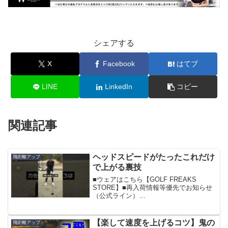
シェアする
X
Facebook
はてブ
LINE
LinkedIn
コピー
関連記事
ヘッドスピードがたったこれだけ
飛距離アップ
で上がる裏技
■ウェアはこちら【GOLF FREAKS
STORE】■再入荷情報等優先でお知らせ
（公式ライン）
■TikTok■Instagram■KOTOKO-
Instagram■KONA-Instagram■大原・御宿
ゴルフコース📩お仕事のご依頼はこち...
【楽して速度を上げるコツ】鬼の
飛距離アップ