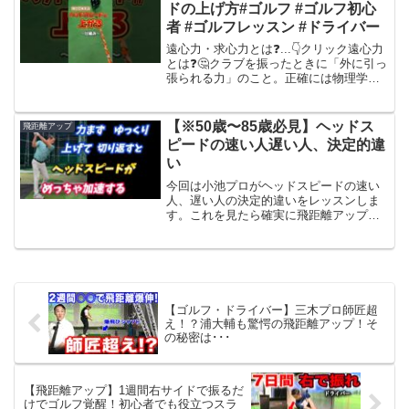
になって...
ドの上げ方#ゴルフ #ゴルフ初心
者 #ゴルフレッスン #ドライバー
遠心力・求心力とは❓...👇クリック遠心力
とは❓🤔クラブを振ったときに「外に引っ
張られる力」のこと。正確には物理学的
な「見かけの力」ですが、ゴルファーの
感覚的には「クラブヘッドが外に飛んで
いこうとする力」。求心力とは❓🧐遠心力
【※50歳〜85歳必見】ヘッドス
飛距離アップ
に対抗する「内...
ピードの速い人遅い人、決定的違
い
今回は小池プロがヘッドスピードの速い
人、遅い人の決定的違いをレッスンしま
す。これを見たら確実に飛距離アップ出
来ます。＋20yd#ゴルフスイング #小達敏
昭 #小池丈晴 #ドライバー飛距離アップ #
ゴルフレッスン #ギンゴルの秘密 #ドライ
バ...
【ゴルフ・ドライバー】三木プロ師匠超
え！？浦大輔も驚愕の飛距離アップ！そ
の秘密は･･･
【飛距離アップ】1週間右サイドで振るだ
けでゴルフ覚醒！初心者でも役立つスラ