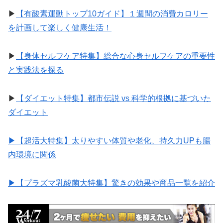
▶︎
【有酸素運動トップ10ガイド】１週間の消費カロリー
を計画して楽しく健康生活！
▶︎
【身体セルフケア特集】総合な心身セルフケアの重要性
と実践法を探る
▶︎
【ダイエット特集】都市伝説 vs 科学的根拠に基づいた
ダイエット
▶︎【超活大特集】太りやすい体質や老化、持久力UPも腸
内環境に関係
▶︎【プラズマ乳酸菌大特集】驚きの効果や商品一覧を紹介