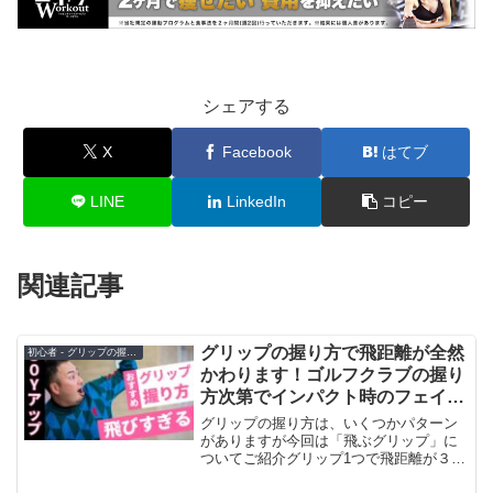
シェアする
X
Facebook
はてブ
LINE
LinkedIn
コピー
関連記事
グリップの握り方で飛距離が全然
初心者 - グリップの握り方
かわります！ゴルフクラブの握り
方次第でインパクト時のフェイス
の角度が変わってくるので重要で
グリップの握り方は、いくつかパターン
す
がありますが今回は「飛ぶグリップ」に
ついてご紹介グリップ1つで飛距離が３０
Yも変わっちゃう！？飛距離アップしたい