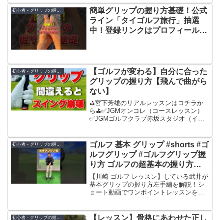
方はぜひ参考にしてください^-^この企画
がやって欲しい！など有りましたら動画
簡単グリップの握り方基礎！公式
初心者 - グリップの握り方
のコメント欄でお...
ライン「タイゴルフ旅行」抽選
中！登録リンクはプロフィールに
添付しました！#ゴルフレッスン
#ゴルフ #ゴルフ練習動画 #ゴルフ
スイング #pgaティーチングプロ
【ゴルフが変わる】自分に合った
初心者 - グリップの握り方
グリップの握り方【飛んで曲がら
ない】
⛳️宮下芳雄のリアルレッスンはコチラか
ら⛳️✅JGMオンコレ（コースレッスン）
✅JGMゴルフクラブ赤坂スタジオ（イン
ドアレッスン）関東にお住まいの方はぜ
ひご参加ください！
━━━━━━━━━━━━━━━━今回
ゴルフ 基本 グリップ #shorts #ゴ
初心者 - グリップの握り方
は「飛んで曲がらないグリップの握り...
ルフグリップ #ゴルフグリップ握
り方 ゴルフの超基本の握り方左
手編です！慣れれば真っ直ぐ打つ
【川崎 ゴルフ レッスン】している武井が
秘訣 スイングの前にやろう
基本グリップの握り方左手編を解説！シ
ョート動画でワンポイントレッスンをあ
げていきます。ゴルフはバランスのスポ
ーツです。スイングの前に握り方から見
直しましょう。最初は慣れないですが根
【レッスン】骨格にあわせた正し
初心者 - グリップの握り方