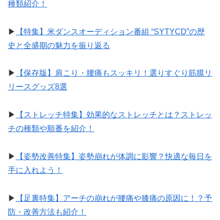
種類紹介！
▶︎
【特集】米ダンスオーディション番組 “SYTYCD”の歴
史と全盛期の魅力を振り返る
▶︎
【保存版】肩こり・腰痛もスッキリ！選りすぐり筋膜リ
リースグッズ8選
▶︎
【ストレッチ特集】効果的なストレッチとは？ストレッ
チの種類や順番を紹介！
▶︎
【姿勢改善特集】姿勢崩れが体調に影響？快適な毎日を
手に入れよう！
▶︎
【足裏特集】アーチの崩れが腰痛や膝痛の原因に！？予
防・改善方法も紹介！