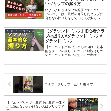
気よく練習してくださ...
いグリップの握り方
いよいよレッスン映像配信です！グリッ
プの握り方は、最近の発展したクラブに
合わない握り方をしている人が多くいま
す。大切なことは、人体の骨格にあわせ
た自然な握り方をすることです！ぜひ参
考にしてください^-^==========■
【グラウンドゴルフ】初心者クラ
初心者 - グリップの握り方
45GOLF ...
ブの握り方#グラウンドゴルフ #
グランドゴルフ
【グラウンドゴルフ】初心者向けに基本
的なクラブの握り方について解説はじめ
てグラウンドゴルフをする方の参考にご
覧ください。最初はこのようなスタイル
で始めて、少しずつ自分のスタイルを固
めましょう。【グラウンドゴルフ】カキ
ーンと良い音を鳴らすには...
ゴルフ グリップ 正しい握り方
【ゴルフグリップ】基礎中の基礎 一番初
めに決めないといけないのはグリップで
す