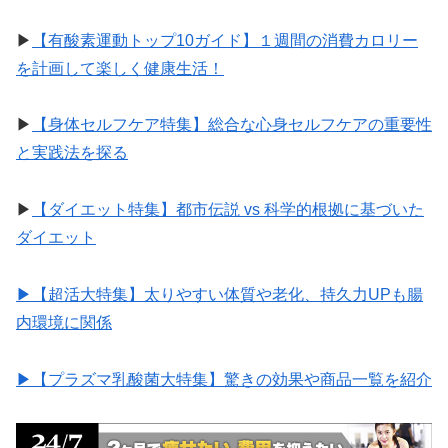
▶︎
【有酸素運動トップ10ガイド】１週間の消費カロリー
を計画して楽しく健康生活！
▶︎
【身体セルフケア特集】総合な心身セルフケアの重要性
と実践法を探る
▶︎
【ダイエット特集】都市伝説 vs 科学的根拠に基づいた
ダイエット
▶︎【超活大特集】太りやすい体質や老化、持久力UPも腸
内環境に関係
▶︎【プラズマ乳酸菌大特集】驚きの効果や商品一覧を紹介