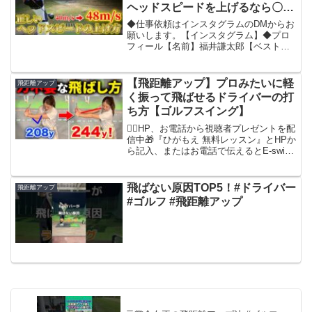
ヘッドスピードを上げるなら〇〇
だけはしてはいけない！？
◆仕事依頼はインスタグラムのDMからお
願いします。【インスタグラム】◆プロ
フィール【名前】福井謙太郎【ベストス
コア】６３【HC】０【目標】太平洋クラ
ブチャンピオン◆ライン公式アカウント
◆公式アンバサダー【CROSSPUTTクロ
【飛距離アップ】プロみたいに軽
飛距離アップ
スパット】（パ...
く振って飛ばせるドライバーの打
ち方【ゴルフスイング】
👇🏼HP、お電話から視聴者プレゼントを配
信中🎁『ひがもえ 無料レッスン』とHPか
ら記入、またはお電話で伝えるとE-swing
インストラクターのマンツーマンレッス
ンが今なら無料で受けられる！(神奈川・
東京エリアにお住まいの方限定、ご新規
飛ばない原因TOP5！#ドライバー
飛距離アップ
様1回...
#ゴルフ #飛距離アップ