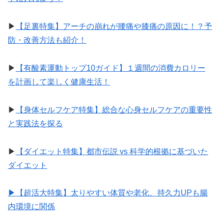
▶︎
【足裏特集】アーチの崩れが腰痛や膝痛の原因に！？予
防・改善方法も紹介！
▶︎
【有酸素運動トップ10ガイド】１週間の消費カロリー
を計画して楽しく健康生活！
▶︎
【身体セルフケア特集】総合な心身セルフケアの重要性
と実践法を探る
▶︎
【ダイエット特集】都市伝説 vs 科学的根拠に基づいた
ダイエット
▶︎【超活大特集】太りやすい体質や老化、持久力UPも腸
内環境に関係