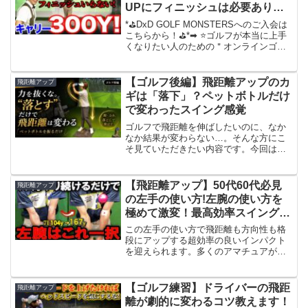
UPにフィニッシュは必要ありま
せん。
*⛳️DxD GOLF MONSTERSへのご入会は
こちらから！⛳️*➡︎ ⭐️ゴルフが本当に上手
くなりたい人のための＂オンラインゴル
フレッスン＂⭐️YouTubeでは見られない限
定動画とたくさんのドリル動画を公開
中！-----------...
【ゴルフ後編】飛距離アップのカ
飛距離アップ
ギは「落下」？ペットボトルだけ
で変わったスイング感覚
ゴルフで飛距離を伸ばしたいのに、なか
なか結果が変わらない…。そんな方にこ
そ見ていただきたい内容です。今回は後
編として、・手打ちをやめるシンプルな
方法・「落下エネルギー」で飛距離を生
む仕組み・地面反力を使う身体の使い方
【飛距離アップ】50代60代必見
飛距離アップ
について、実践を交えなが...
の左手の使い方!左腕の使い方を
極めて激変！最高効率スイングで
は左肘は開けろ！インパクトはく
この左手の使い方で飛距離も方向性も格
っつけろ。
段にアップする超効率の良いインパクト
を迎えられます。多くのアマチュアが間
違えている左腕の使い方を徹底解説！武
友プロのゴルフレッスン！チャンネル登
録はこちら
【ゴルフ練習】ドライバーの飛距
飛距離アップ
↓――――――――――――――――――
離が劇的に変わるコツ教えます！
――――――...