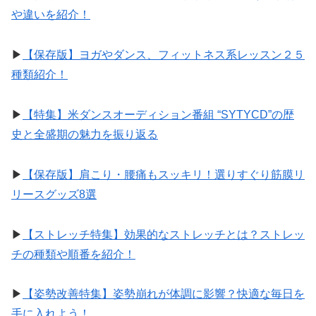
や違いを紹介！
▶︎
【保存版】ヨガやダンス、フィットネス系レッスン２５
種類紹介！
▶︎
【特集】米ダンスオーディション番組 “SYTYCD”の歴
史と全盛期の魅力を振り返る
▶︎
【保存版】肩こり・腰痛もスッキリ！選りすぐり筋膜リ
リースグッズ8選
▶︎
【ストレッチ特集】効果的なストレッチとは？ストレッ
チの種類や順番を紹介！
▶︎
【姿勢改善特集】姿勢崩れが体調に影響？快適な毎日を
手に入れよう！