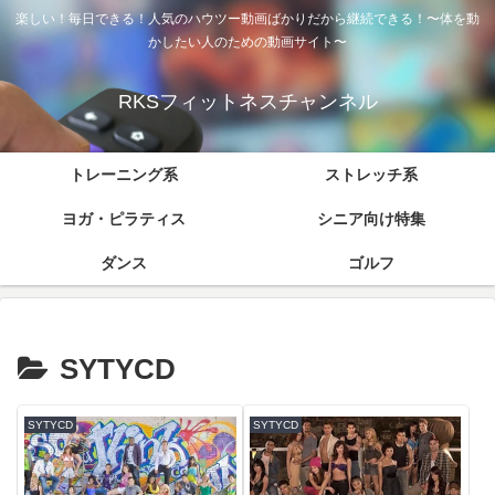
楽しい！毎日できる！人気のハウツー動画ばかりだから継続できる！〜体を動
かしたい人のための動画サイト〜
RKSフィットネスチャンネル
トレーニング系
ストレッチ系
ヨガ・ピラティス
シニア向け特集
ダンス
ゴルフ
SYTYCD
SYTYCD
SYTYCD