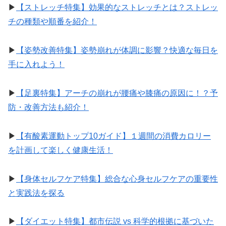
▶︎
【ストレッチ特集】効果的なストレッチとは？ストレッ
チの種類や順番を紹介！
▶︎
【姿勢改善特集】姿勢崩れが体調に影響？快適な毎日を
手に入れよう！
▶︎
【足裏特集】アーチの崩れが腰痛や膝痛の原因に！？予
防・改善方法も紹介！
▶︎
【有酸素運動トップ10ガイド】１週間の消費カロリー
を計画して楽しく健康生活！
▶︎
【身体セルフケア特集】総合な心身セルフケアの重要性
と実践法を探る
▶︎
【ダイエット特集】都市伝説 vs 科学的根拠に基づいた