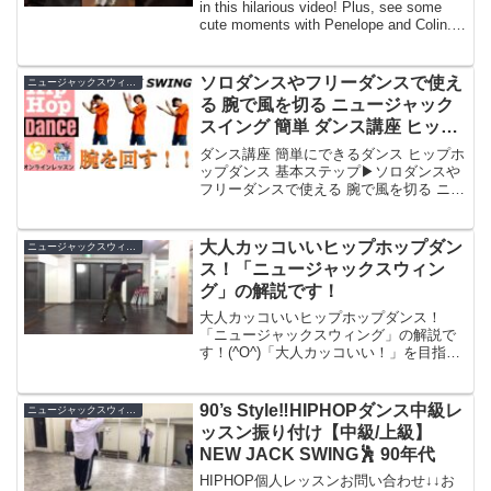
in this hilarious video! Plus, see some
cute moments with Penelope and Colin.
...
ソロダンスやフリーダンスで使え
ニュージャックスウィング
る 腕で風を切る ニュージャック
スイング 簡単 ダンス講座 ヒップ
ホップダンス 基本ステップ
ダンス講座 簡単にできるダンス ヒップホ
ップダンス 基本ステップ▶︎ソロダンスや
フリーダンスで使える 腕で風を切る ニュ
ージャックスイング0:32 ニュージャック
スイングの腕の使い方1:37 腕をクロスし
た3つの動作2:...
大人カッコいいヒップホップダン
ニュージャックスウィング
ス！「ニュージャックスウィン
グ」の解説です！
大人カッコいいヒップホップダンス！
「ニュージャックスウィング」の解説で
す！(^O^)「大人カッコいい！」を目指し
ます！30代、40代から始める大人のため
のヒップホップダンス(初心者限定)体験レ
ッスン随時募集中！（日時）毎週水曜
90’s Style‼️HIPHOPダンス中級レ
ニュージャックスウィング
日 19時10...
ッスン振り付け【中級/上級】
NEW JACK SWING🕺 90年代
HIPHOP個人レッスンお問い合わせ↓↓お