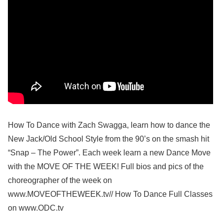
How To Dance with Zach Swagga, learn how to dance the
New Jack/Old School Style from the 90’s on the smash hit
“Snap – The Power”. Each week learn a new Dance Move
with the MOVE OF THE WEEK! Full bios and pics of the
choreographer of the week on
www.MOVEOFTHEWEEK.tv// How To Dance Full Classes
on www.ODC.tv