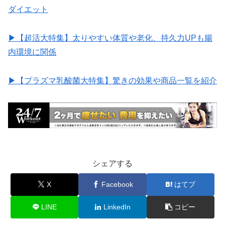
ダイエット
▶︎【超活大特集】太りやすい体質や老化、持久力UPも腸
内環境に関係
▶︎【プラズマ乳酸菌大特集】驚きの効果や商品一覧を紹介
シェアする
X
Facebook
はてブ
LINE
LinkedIn
コピー