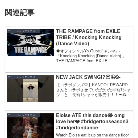
関連記事
THE RAMPAGE from EXILE
ニュージャックスウィング
TRIBE / Knocking Knocking
(Dance Video)
◆オフィシャルYouTubeチャンネル
「Knocking Knocking (Dance Video) 」
THE RAMPAGE from EXILE
TRIBE2017.4.19 2nd
Single「FRONTIERS」 Release...
NEW JACK SWING!?😎🤩🥳
ニュージャックスウィング
【コラボグッズ🤍】KANGOL REWARD
さんとコラボさせていただいた半袖Tシャ
ツ と 長袖Tシャツが販売中！！🦘💞受
注期間⏬6/12(月)17:00〜 7/21(金)23:59 ま
でみんなでお揃いにしちゃお〜👍🏻🌷
#KANGOLREWA...
Eloise ATE this dance😂 omg
ニュージャックスウィング
love her❤️ #bridgertonseason3
#bridgertondance
Watch Eloise eat it up on the dance floor