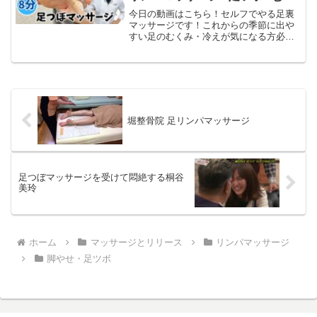
み
今日の動画はこちら！セルフでやる足裏
マッサージです！これからの季節に出や
すい足のむくみ・冷えが気になる方必見
です！反射区で全身にアプローチできま
すのでどこに不調が出やすいのか確認し
ながらやってみてください！今日の動画
はこちら！足のむくみ解消...
堀整骨院 足リンパマッサージ
足つぼマッサージを受けて悶絶する桐谷
美玲
ホーム
マッサージとリリース
リンパマッサージ
脚やせ・足ツボ