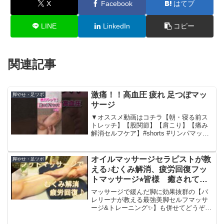
X
Facebook
はてブ
LINE
LinkedIn
コピー
関連記事
激痛！！高血圧 疲れ 足つぼマッ
脚やせ・足ツボ
サージ
▼オススメ動画はコチラ【朝・寝る前ス
トレッチ】【股関節】【肩こり】【痛み
解消セルフケア】#shorts #リンパマッサ
ージ #マッサージ
オイルマッサージセラピストが教
脚やせ・足ツボ
える♪むくみ解消、疲労回復フッ
トマッサージ⭐︎皆様 癒されてく
ださい♪[oil massage foot
マッサージで緩んだ脚に効果抜群の【バ
therapist how to]
レリーナが教える最強美脚セルフマッサ
ージ&トレーニング✨】も併せてどうぞ♪
扁平足 むくみ 像脚などお悩みの方は、お
家で出来るのでお試しください↓KAYAメ