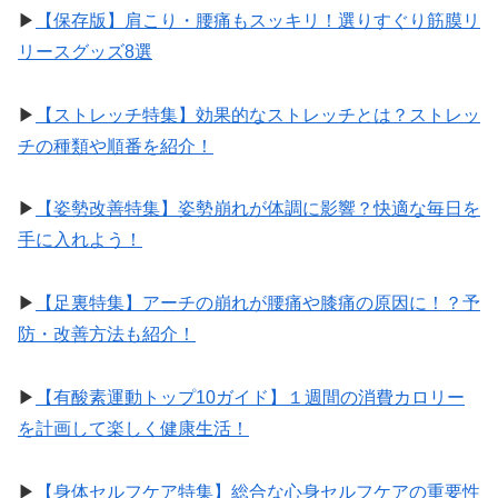
▶︎
【保存版】肩こり・腰痛もスッキリ！選りすぐり筋膜リ
リースグッズ8選
▶︎
【ストレッチ特集】効果的なストレッチとは？ストレッ
チの種類や順番を紹介！
▶︎
【姿勢改善特集】姿勢崩れが体調に影響？快適な毎日を
手に入れよう！
▶︎
【足裏特集】アーチの崩れが腰痛や膝痛の原因に！？予
防・改善方法も紹介！
▶︎
【有酸素運動トップ10ガイド】１週間の消費カロリー
を計画して楽しく健康生活！
▶︎
【身体セルフケア特集】総合な心身セルフケアの重要性