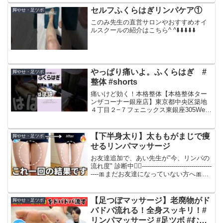
ソッド®︎マスターセラピスト 三浦百代
セルフふくらはぎリンパケア①
脚やせ・足ツボ
が皆様の疲れ...
このみ先生の直営サロンやおすすめオイ
ルスクールの紹介はこちら^ ^⬇️⬇️⬇️⬇️⬇️
やっぱり痛いよ。ふくらはぎ #
脚やせ・足ツボ
整体 #shorts
痛いけど効く！本格整体【本格整体ター
ンザコーナー銀座店】東京都中央区築地
４丁目２−７フェニックス東銀座305Web
予約（ホットペッパービューティ
ー） ：水曜日 木曜日 金曜
日 土曜日 に、営業中営業時間／平
【下半身太り】太ももがまじで痩
脚やせ・足ツボ
日 11：00～21：00（...
せるリンパマッサージ
お友達追加で、あい先生が"今、リンパの
流れ度" 診断中👩‍⚕️-----------------------------------
----🎀まだお友達になっていない方へ🎀↓
あい先生と繋がる↓------------------------...
【足つぼマッサージ】老廃物がド
脚やせ・足ツボ
バドバ流れる！全身スッキリ！#
リンパマッサージ #足ツボ #むく