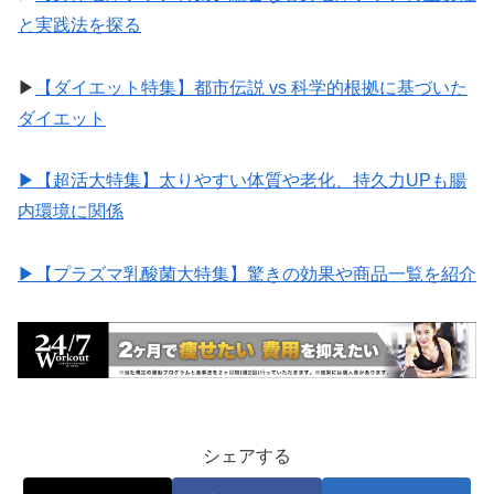
と実践法を探る
▶︎
【ダイエット特集】都市伝説 vs 科学的根拠に基づいた
ダイエット
▶︎【超活大特集】太りやすい体質や老化、持久力UPも腸
内環境に関係
▶︎【プラズマ乳酸菌大特集】驚きの効果や商品一覧を紹介
シェアする