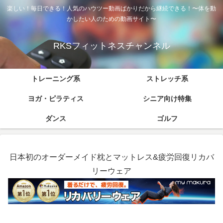
楽しい！毎日できる！人気のハウツー動画ばかりだから継続できる！〜体を動
かしたい人のための動画サイト〜
RKSフィットネスチャンネル
トレーニング系
ストレッチ系
ヨガ・ピラティス
シニア向け特集
ダンス
ゴルフ
日本初のオーダーメイド枕とマットレス&疲労回復リカバ
リーウェア